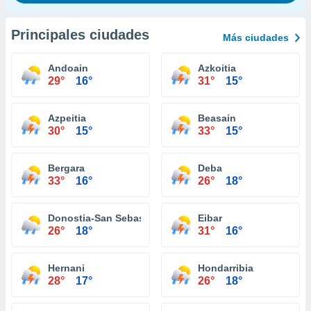
Principales ciudades
Más ciudades
Andoain
Azkoitia
29°
16°
31°
15°
Azpeitia
Beasain
30°
15°
33°
15°
Bergara
Deba
33°
16°
26°
18°
Donostia-San Sebastián
Eibar
26°
18°
31°
16°
Hernani
Hondarribia
28°
17°
26°
18°