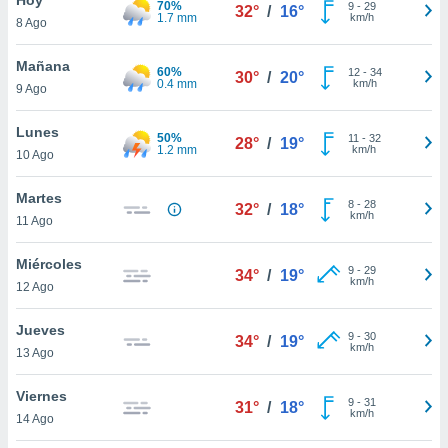
70%
ublicidad y
9
-
29
32°
/
16°
1.7 mm
km/h
8 Ago
do en
 mismo.
Mañana
60%
12
-
34
30°
/
20°
sultar más
0.4 mm
km/h
9 Ago
 en nuestra
 Cookies
y
Lunes
50%
11
-
32
ualquier
28°
/
19°
1.2 mm
km/h
10 Ago
ento
 botón
Martes
8
-
28
32°
/
18°
ación de
km/h
11 Ago
kies
 disponible
Miércoles
9
-
29
e nuestra
34°
/
19°
km/h
12 Ago
.
Jueves
IVAMENTE,
9
-
30
34°
/
19°
km/h
13 Ago
as
Viernes
9
-
31
31°
/
18°
 a cookies
km/h
14 Ago
 no aceptar