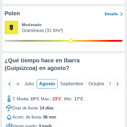
ados con el
 seleccionar
o.
Polen
Detalle
calización
Moderado
precisa e
Gramíneas (31 #/m³)
ión mediante
, publicidad
dos,
 publicidad
¿Qué tiempo hace en Ibarra
,
(Guipúzcoa) en
agosto
?
ón de
 desarrollo
s.
yo
Junio
Julio
Agosto
Septiembre
Octubre
Noviemb
tros 1199
ios
T. Media:
19°C
Max.:
23°C
Min:
17°C
Días de lluvia:
14
días
Acum. de lluvia:
96 mm
Viento medio:
9 km/h