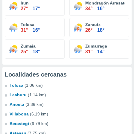
Irun
Mondragón Arrasate
27°
17°
34°
16°
Tolosa
Zarautz
31°
16°
26°
18°
Zumaia
Zumarraga
25°
18°
31°
14°
Localidades cercanas
Tolosa
(1.06 km)
Leaburu
(1.14 km)
Anoeta
(3.36 km)
Villabona
(6.19 km)
Berastegi
(6.79 km)
Asteasu
(7.75 km)