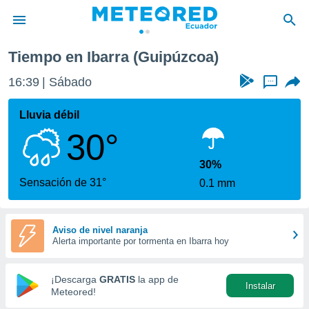
Tiempo en Ibarra (Guipúzcoa)
privacidad
16:39
Sábado
...
o de
com.ec) ha
Lluvia débil
ado por
30°
es para
ue la
 que se
30%
e calidad.
Sensación de 31°
0.1 mm
eder a este
ediante las
opciones:
Aviso de nivel naranja
Alerta importante por tormenta en Ibarra hoy
ookies y
e forma
¡Descarga
GRATIS
la app de
Instalar
d digital
Meteored!
ada, basada