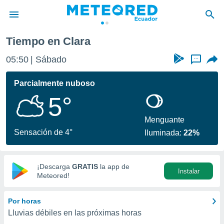
Tiempo en Clara
privacidad
05:50
Sábado
...
o de
com.ec) ha
Parcialmente nuboso
ado por
5°
es para
ue la
 que se
Menguante
e calidad.
Sensación de 4°
Iluminada:
22%
eder a este
ediante las
opciones:
¡Descarga
GRATIS
la app de
Instalar
ookies y
Meteored!
e forma
Por horas
d digital
Lluvias débiles en las próximas horas
ada, basada