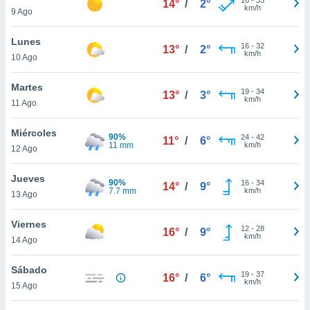
14°
/
2°
ublicidad y
km/h
9 Ago
do en
Lunes
 mismo.
16
-
32
13°
/
2°
km/h
sultar más
10 Ago
 en nuestra
 Cookies
y
Martes
19
-
34
13°
/
3°
ualquier
km/h
11 Ago
ento
Miércoles
 botón
90%
24
-
42
11°
/
6°
11 mm
km/h
12 Ago
ación de
kies
 disponible
Jueves
90%
16
-
34
14°
/
9°
e nuestra
7.7 mm
km/h
13 Ago
.
Viernes
IVAMENTE,
12
-
28
16°
/
9°
km/h
14 Ago
as
Sábado
19
-
37
16°
/
6°
 a cookies
km/h
15 Ago
 no aceptar