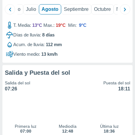
ados con el
 seleccionar
yo
Junio
Julio
Agosto
Septiembre
Octubre
Noviemb
o.
calización
T. Media:
13°C
Max.:
19°C
Min:
9°C
precisa e
ión mediante
Días de lluvia:
8
días
, publicidad
Acum. de lluvia:
112 mm
Viento medio:
13 km/h
dos,
 publicidad
,
Salida y Puesta del sol
ón de
 desarrollo
Salida del sol
Puesta del sol
s.
07:26
18:11
tros 1199
ios
Primera luz
Mediodía
Última luz
07:00
12:48
18:36