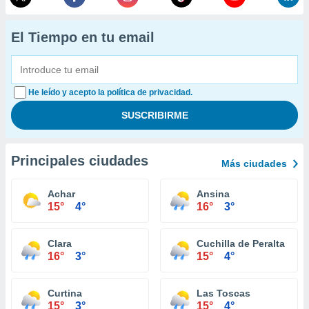
El Tiempo en tu email
He leído y acepto la política de privacidad.
Principales ciudades
Más ciudades
Achar
Ansina
15°
4°
16°
3°
Clara
Cuchilla de Peralta
16°
3°
15°
4°
Curtina
Las Toscas
15°
3°
15°
4°