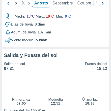
ados con el
yo
Junio
Julio
Agosto
Septiembre
Octubre
Noviemb
 seleccionar
o.
T. Media:
13°C
Max.:
18°C
Min:
9°C
calización
precisa e
Días de lluvia:
8
días
ión mediante
Acum. de lluvia:
107 mm
, publicidad
Viento medio:
15 km/h
dos,
 publicidad
Salida y Puesta del sol
,
ón de
Salida del sol
Puesta del sol
 desarrollo
07:31
18:12
s.
tros 1199
ios
Primera luz
Mediodía
Última luz
07:05
12:51
18:38
Duración del día
10h 41m