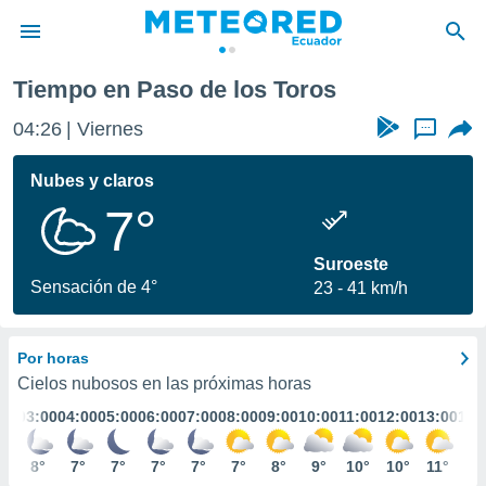
Toros
Tiempo en Paso de los Toros
privacidad
04:26
Viernes
...
o de
com.ec) ha
Nubes y claros
ado por
7°
es para
ue la
 que se
Suroeste
e calidad.
Sensación de 4°
23
41 km/h
eder a este
ediante las
opciones:
Por horas
ookies y
Cielos nubosos en las próximas horas
e forma
:00
03:00
04:00
05:00
06:00
07:00
08:00
09:00
10:00
11:00
12:00
13:00
14:
d digital
°
8°
7°
7°
7°
7°
7°
8°
9°
10°
10°
11°
12
ada, basada