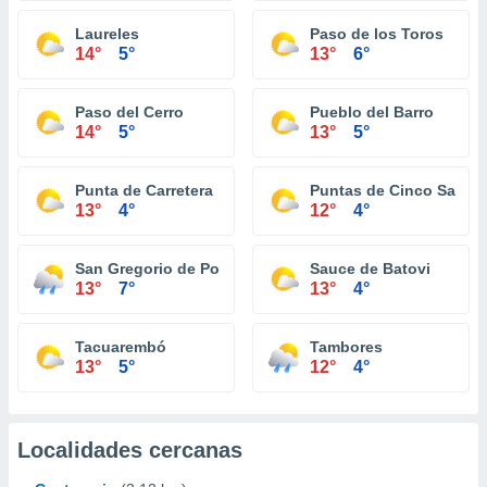
Laureles
Paso de los Toros
14°
5°
13°
6°
Paso del Cerro
Pueblo del Barro
14°
5°
13°
5°
Punta de Carretera
Puntas de Cinco Sauce
13°
4°
12°
4°
San Gregorio de Polanco
Sauce de Batovi
13°
7°
13°
4°
Tacuarembó
Tambores
13°
5°
12°
4°
Localidades cercanas