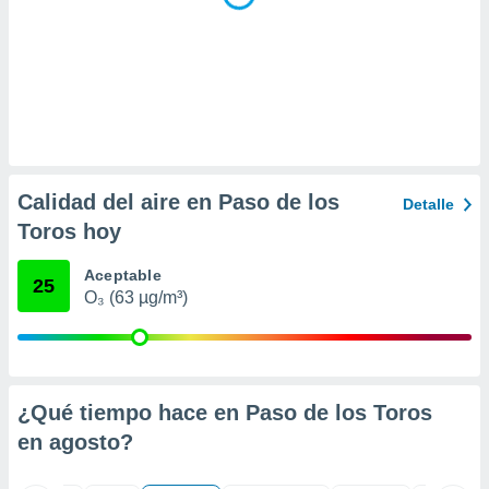
ar perfiles
idad
a, utilizar
a
 la
da, crear un
personalizar
o, uso de
Calidad del aire en Paso de los
a la
Detalle
e contenido
Toros hoy
do, medir el
 de la
Aceptable
medir el
25
O₃ (63 µg/m³)
 del
 comprender
 través de
s o a través
nación de
edentes de
¿Qué tiempo hace en Paso de los Toros
fuentes,
en
agosto
?
y mejora de
os, uso de