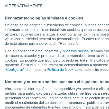
9°
ALTERNATIVAMENTE,
Rechazar tecnologías similares a cookies
Suroeste
En caso de no aceptar la instalación de cookies, puedes accede
Sensación de 6°
18
-
40 km
informamos de que solo se instalarán cookies que sean necesari
utilizarán cookies para analizar el comportamiento ni para most
visualizar publicidad general no personalizada. Puedes rechazar
de este abono pulsando el botón "Rechazar".
Tiempo 1 - 7 días
Mapa de nubosidad
Satélites
M
Con su consentimiento, nosotros y
nuestros socios
usamos cooki
almacenar, acceder y procesar datos personales como su visita e
cookies. Es posible que algunos proveedores traten tus datos pe
oponerte. Para ello, puede retirar su consentimiento u oponerse
Mañana
Domingo
Hoy
"Configurar"
o en nuestra
Política de Cookies
en este sitio web.
8 Ago
9 Ago
7 Ago
Nosotros y nuestros socios hacemos el siguiente trata
Almacenar la información en un dispositivo y/o acceder a ella, 
perfiles para publicidad personalizada, utilizar perfiles para sele
personalizar el contenido, uso de perfiles para la selección de c
16°
/
3°
16°
/
1°
14°
/
5°
medir el rendimiento del contenido, comprender al público a tra
procedentes de diferentes fuentes, desarrollo y mejora de los se