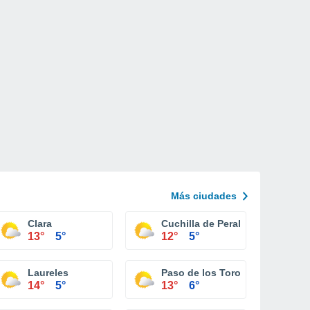
Más ciudades
Clara
Cuchilla de Peralta
13°
5°
12°
5°
Laureles
Paso de los Toros
14°
5°
13°
6°