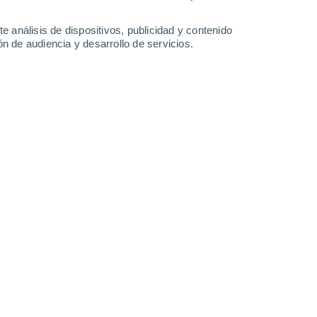
-
35
km/h
16
-
38
km/h
18
-
36
km/h
16
-
42
km/h
e análisis de dispositivos, publicidad y contenido
n de audiencia y desarrollo de servicios.
agosto
uboso
Suroeste
0 Bajo
18
-
40 km/h
FPS:
no
o
Suroeste
0 Bajo
12
-
37 km/h
FPS:
no
Suroeste
0 Bajo
10
-
24 km/h
FPS:
no
Suroeste
1 Bajo
13
-
28 km/h
FPS:
no
uboso
Suroeste
2 Bajo
11
-
30 km/h
FPS:
no