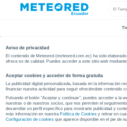
Ti
Aviso de privacidad
El contenido de Meteored (meteored.com.ec) ha sido elaborado p
ofrece es de calidad. Puedes acceder a este sitio web mediante
Aceptar cookies y acceder de forma gratuita
Inicio
Uruguay
Departamento de Tacuarembó
P
La publicidad digital personalizada, basada en la información r
financiar nuestra actividad para seguir ofreciéndote contenido c
Tiempo en Paso del Ce
Pulsando el botón "Aceptar y continuar", puedes acceder a la w
nuestras o de nuestros socios, que nos permiten el seguimiento
05:51
Viernes
desarrollar un perfil específico para mostrarte publicidad y co
más información en nuestra
Política de Cookies
y retirar en cu
Configuración de cookies
que aparece disponible en el pie de n
Parcialmente nuboso