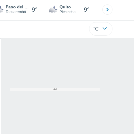
Paso del Cerro
Quito
Cuenca
9°
9°
Tacuarembó
Pichincha
Azuay
°C