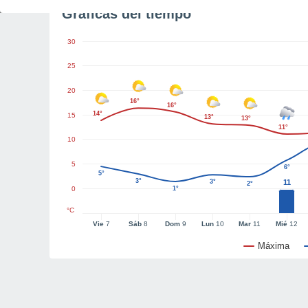
Gráficas del tiempo
30
25
20
16°
16°
14°
15
13°
13°
11°
10
5
6°
5°
3°
3°
11
2°
0
1°
°C
Vie
7
Sáb
8
Dom
9
Lun
10
Mar
11
Mié
12
Máxima