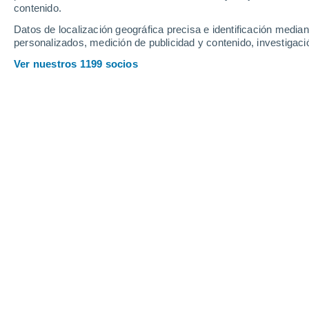
contenido.
18
-
40
km/h
13
-
29
km/h
15
28
-
56
km/h
Datos de localización geográfica precisa e identificación mediant
personalizados, medición de publicidad y contenido, investigació
Tiempo en Paso del Cerro hoy
, 7 de 
Ver nuestros 1199 socios
Parcialmente n
9°
06:00
Sensación T.
6°
Cielo despejad
8°
07:00
Sensación T.
6°
Nubes y claros
7°
08:00
Sensación T.
5°
Nubes y claros
8°
09:00
Sensación T.
6°
Parcialmente n
11°
11:00
Sensación T.
11°