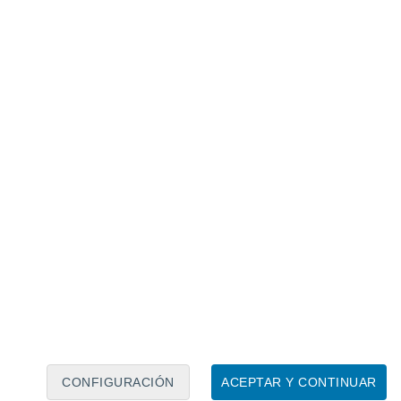
Calendario lunar
Lun
Mar
Mié
Jue
Vie
Sáb
Dom
7
8
9
10
11
12
13
14
15
16
17
18
19
20
CONFIGURACIÓN
ACEPTAR Y CONTINUAR