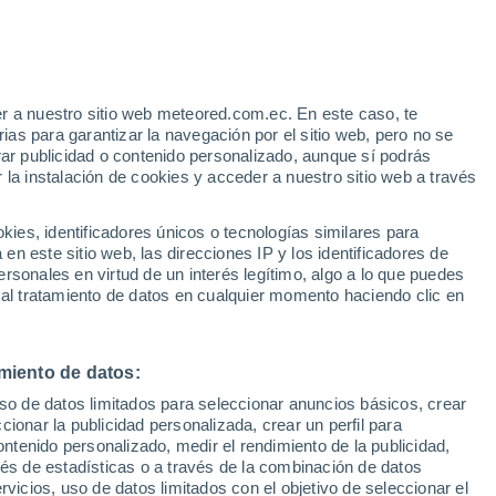
r a nuestro sitio web meteored.com.ec. En este caso, te
/h
as para garantizar la navegación por el sitio web, pero no se
rar publicidad o contenido personalizado, aunque sí podrás
 la instalación de cookies y acceder a nuestro sitio web a través
odelos
es, identificadores únicos o tecnologías similares para
n este sitio web, las direcciones IP y los identificadores de
rsonales en virtud de un interés legítimo, algo a lo que puedes
 al tratamiento de datos en cualquier momento haciendo clic en
Lunes
Martes
Miércoles
Jueves
10 Ago
11 Ago
12 Ago
13 Ago
miento de datos:
uso de datos limitados para seleccionar anuncios básicos, crear
90%
80%
ccionar la publicidad personalizada, crear un perfil para
11 mm
7.3 mm
ontenido personalizado, medir el rendimiento de la publicidad,
13°
/
3°
13°
/
2°
11°
/
6°
12°
/
9°
vés de estadísticas o a través de la combinación de datos
rvicios, uso de datos limitados con el objetivo de seleccionar el