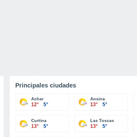
Principales ciudades
Achar
Ansina
12°
5°
13°
5°
Curtina
Las Toscas
13°
5°
13°
5°