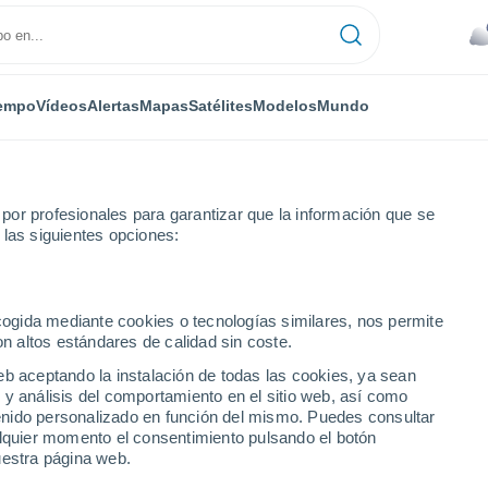
empo
Vídeos
Alertas
Mapas
Satélites
Modelos
Mundo
or profesionales para garantizar que la información que se
 las siguientes opciones:
aso del Cerro
ecogida mediante cookies o tecnologías similares, nos permite
on altos estándares de calidad sin coste.
rro
eb aceptando la instalación de todas las cookies, ya sean
 y análisis del comportamiento en el sitio web, así como
...
ntenido personalizado en función del mismo. Puedes consultar
alquier momento el consentimiento pulsando el botón
Por horas
uestra página web.
Cielos nubosos en las próximas
horas