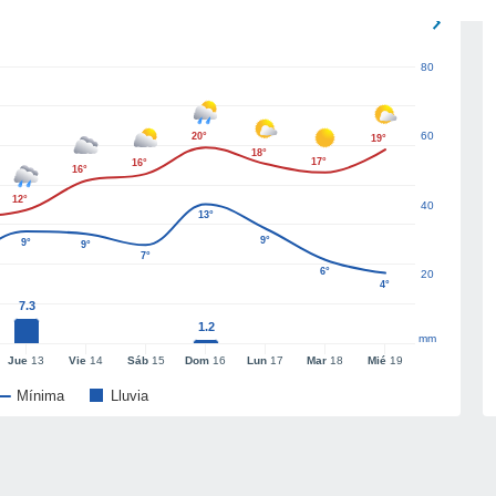
80
60
20°
19°
18°
17°
16°
16°
12°
40
13°
9°
9°
9°
7°
6°
20
4°
7.3
1.2
mm
Jue
13
Vie
14
Sáb
15
Dom
16
Lun
17
Mar
18
Mié
19
Mínima
Lluvia