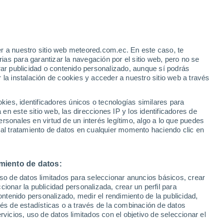
Aviso de nivel amarillo
Alerta moderada por viento en Abra
Rica hoy
e
r a nuestro sitio web meteored.com.ec. En este caso, te
:
44%
as para garantizar la navegación por el sitio web, pero no se
rar publicidad o contenido personalizado, aunque sí podrás
 la instalación de cookies y acceder a nuestro sitio web a través
odelos
es, identificadores únicos o tecnologías similares para
n este sitio web, las direcciones IP y los identificadores de
rsonales en virtud de un interés legítimo, algo a lo que puedes
 al tratamiento de datos en cualquier momento haciendo clic en
omingo
Lunes
Martes
Miércoles
9 Ago
10 Ago
11 Ago
12 Ago
miento de datos:
uso de datos limitados para seleccionar anuncios básicos, crear
ccionar la publicidad personalizada, crear un perfil para
ontenido personalizado, medir el rendimiento de la publicidad,
18°
/
5°
16°
/
5°
17°
/
6°
16°
/
5°
vés de estadísticas o a través de la combinación de datos
rvicios, uso de datos limitados con el objetivo de seleccionar el