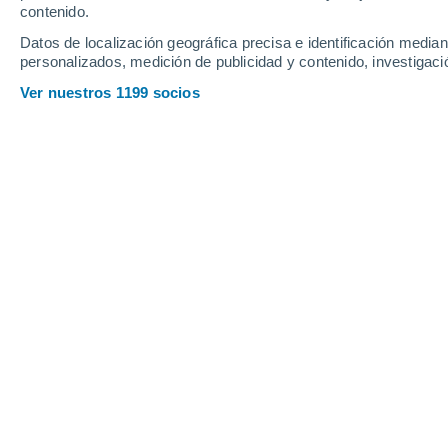
contenido.
12
-
27
km/h
19
-
40
km/h
13
34
-
65
km/h
Datos de localización geográfica precisa e identificación mediant
personalizados, medición de publicidad y contenido, investigació
Tiempo en Abra Rica hoy
, 6 de agost
Ver nuestros 1199 socios
Cielo despejad
15°
04:00
Sensación T.
15°
Cielo despejad
15°
05:00
Sensación T.
15°
Cielo despejad
15°
06:00
Sensación T.
15°
Nubes y claros
14°
08:00
Sensación T.
14°
Nubes y claros
20°
11:00
Sensación T.
20°