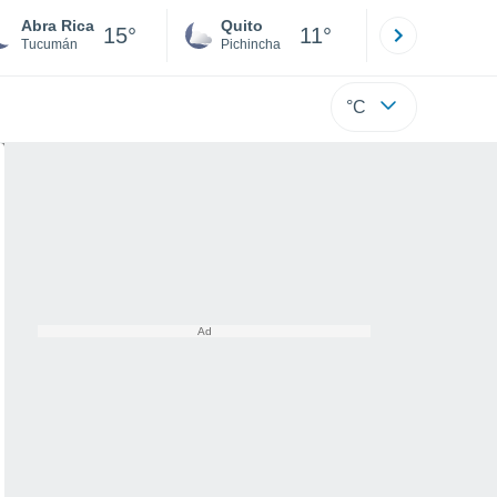
Abra Rica
Quito
Cuenca
15°
11°
Tucumán
Pichincha
Azuay
°C