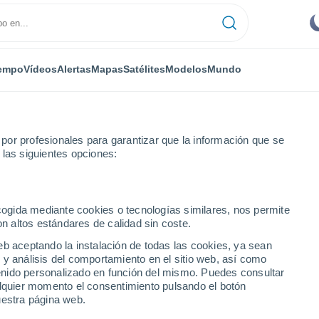
empo
Vídeos
Alertas
Mapas
Satélites
Modelos
Mundo
or profesionales para garantizar que la información que se
 las siguientes opciones:
ecogida mediante cookies o tecnologías similares, nos permite
on altos estándares de calidad sin coste.
eb aceptando la instalación de todas las cookies, ya sean
 y análisis del comportamiento en el sitio web, así como
...
ntenido personalizado en función del mismo. Puedes consultar
alquier momento el consentimiento pulsando el botón
Por horas
uestra página web.
Intervalos nubosos en las
próximas horas