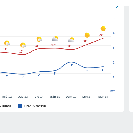
5
4
24°
21°
19°
18°
18°
3
16°
15°
2
11°
9°
8°
7°
6°
5°
5°
1
mm
Mié
12
Jue
13
Vie
14
Sáb
15
Dom
16
Lun
17
Mar
18
Mínima
Precipitación