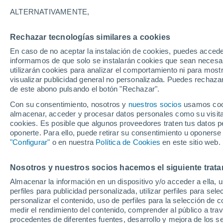
15°
ALTERNATIVAMENTE,
Rechazar tecnologías similares a cookies
Menguant
En caso de no aceptar la instalación de cookies, puedes accede
Iluminada
Sensación de 15°
informamos de que solo se instalarán cookies que sean necesari
utilizarán cookies para analizar el comportamiento ni para most
visualizar publicidad general no personalizada. Puedes rechazar
de este abono pulsando el botón "Rechazar".
Tiempo 1 - 7 días
Mapa de nubosidad
Satélites
M
Con su consentimiento, nosotros y
nuestros socios
usamos cooki
almacenar, acceder y procesar datos personales como su visita e
cookies. Es posible que algunos proveedores traten tus datos pe
oponerte. Para ello, puede retirar su consentimiento u oponerse
Mañana
Sábado
D
Hoy
"Configurar"
o en nuestra
Política de Cookies
en este sitio web.
7 Ago
8 Ago
6 Ago
Nosotros y nuestros socios hacemos el siguiente trata
Almacenar la información en un dispositivo y/o acceder a ella, 
perfiles para publicidad personalizada, utilizar perfiles para sele
personalizar el contenido, uso de perfiles para la selección de c
18°
/
7°
18°
/
6°
28°
/
13°
medir el rendimiento del contenido, comprender al público a tra
procedentes de diferentes fuentes, desarrollo y mejora de los se