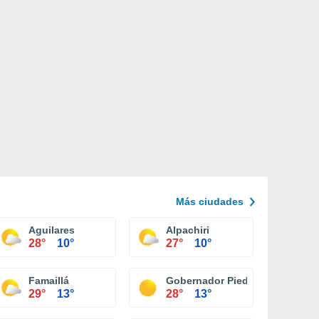
Más ciudades
Aguilares
Alpachiri
28°
10°
27°
10°
Famaillá
Gobernador Piedrabuena
29°
13°
28°
13°