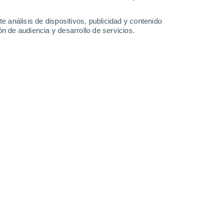
-
29
km/h
12
-
25
km/h
11
-
30
km/h
13
-
27
km/h
e análisis de dispositivos, publicidad y contenido
n de audiencia y desarrollo de servicios.
o
o
Norte
0 Bajo
3
-
4 km/h
FPS:
no
o
Noreste
0 Bajo
5
-
7 km/h
FPS:
no
o
Noreste
0 Bajo
7
-
11 km/h
FPS:
no
Norte
0 Bajo
4
-
7 km/h
FPS:
no
Noroeste
3 Medio
2
-
13 km/h
FPS:
6-10