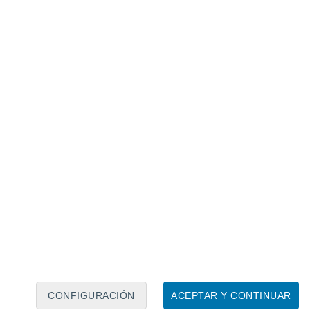
Calendario lunar
Lun
Mar
Mié
Jue
Vie
Sáb
Dom
6
7
8
9
10
11
12
13
14
15
16
17
18
19
CONFIGURACIÓN
ACEPTAR Y CONTINUAR