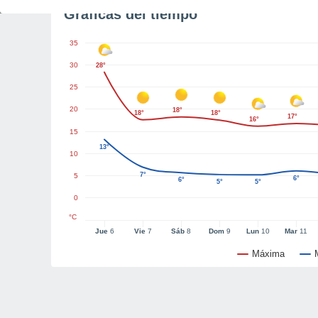
Gráficas del tiempo
35
30
28°
25
20
18°
18°
18°
17°
16°
15
13°
10
7°
5
6°
6°
5°
5°
0
°C
Jue
6
Vie
7
Sáb
8
Dom
9
Lun
10
Mar
11
Máxima