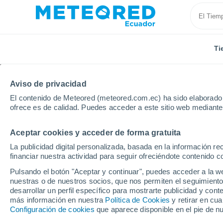
Ti
Aviso de privacidad
El contenido de Meteored (meteored.com.ec) ha sido elaborado p
ofrece es de calidad. Puedes acceder a este sitio web mediante
Aceptar cookies y acceder de forma gratuita
Inicio
Argentina
Tucumán
Abra Rica
La publicidad digital personalizada, basada en la información r
financiar nuestra actividad para seguir ofreciéndote contenido c
Tiempo en Abra Rica
Pulsando el botón "Aceptar y continuar", puedes acceder a la w
nuestras o de nuestros socios, que nos permiten el seguimiento
04:03
Jueves
desarrollar un perfil específico para mostrarte publicidad y co
más información en nuestra
Política de Cookies
y retirar en cu
Configuración de cookies
que aparece disponible en el pie de n
Cielo despejado