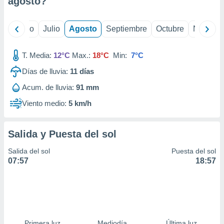
agosto
?
ados con el
 seleccionar
o.
yo
Junio
Julio
Agosto
Septiembre
Octubre
Noviemb
calización
precisa e
ión mediante
T. Media:
12°C
Max.:
18°C
Min:
7°C
Días de lluvia:
11
días
, publicidad
Acum. de lluvia:
91 mm
dos,
 publicidad
Viento medio:
5 km/h
,
ón de
 desarrollo
Salida y Puesta del sol
s.
Salida del sol
Puesta del sol
tros 1199
07:57
18:57
ios
Primera luz
Mediodía
Última luz