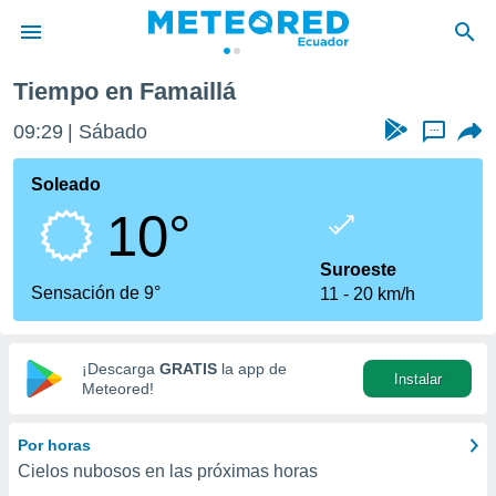
Tiempo en Famaillá
privacidad
09:29
Sábado
...
o de
com.ec) ha
Soleado
ado por
10°
es para
ue la
 que se
Suroeste
e calidad.
Sensación de 9°
11
20 km/h
eder a este
ediante las
opciones:
¡Descarga
GRATIS
la app de
Instalar
ookies y
Meteored!
e forma
Por horas
d digital
Cielos nubosos en las próximas horas
ada, basada