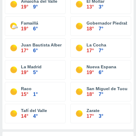
Amaicha del Valle
El Mollar
19°
9°
13°
3°
Famaillá
Gobernador Piedrabue
19°
6°
18°
7°
Juan Bautista Alberdi
La Cocha
17°
6°
17°
7°
La Madrid
Nueva Espana
19°
5°
19°
6°
Raco
San Miguel de Tucumá
15°
1°
18°
7°
Tafí del Valle
Zarate
14°
4°
17°
3°