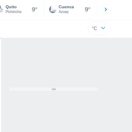
Quito
Cuenca
Atacames
9°
9°
Pichincha
Azuay
Esmeraldas
°C