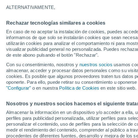
ALTERNATIVAMENTE,
Rechazar tecnologías similares a cookies
En caso de no aceptar la instalación de cookies, puedes accede
informamos de que solo se instalarán cookies que sean necesari
utilizarán cookies para analizar el comportamiento ni para most
15°
visualizar publicidad general no personalizada. Puedes rechazar
3°
de este abono pulsando el botón "Rechazar".
Tafí del Valle
Con su consentimiento, nosotros y
nuestros socios
usamos cooki
almacenar, acceder y procesar datos personales como su visita e
cookies. Es posible que algunos proveedores traten tus datos pe
oponerte. Para ello, puede retirar su consentimiento u oponerse
"Configurar"
o en nuestra
Política de Cookies
en este sitio web.
18°
5°
Nosotros y nuestros socios hacemos el siguiente trata
Concepción
Almacenar la información en un dispositivo y/o acceder a ella, 
perfiles para publicidad personalizada, utilizar perfiles para sele
15°
6°
personalizar el contenido, uso de perfiles para la selección de c
Juan
medir el rendimiento del contenido, comprender al público a tra
Bautista
procedentes de diferentes fuentes, desarrollo y mejora de los se
Alberdi