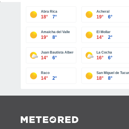
Abra Rica
Acheral
18°
7°
19°
6°
Amaicha del Valle
El Mollar
19°
8°
14°
2°
Juan Bautista Alberdi
La Cocha
14°
6°
16°
6°
Raco
San Miguel de Tuc
14°
2°
18°
8°