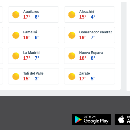
Más ciudades
Aguilares
Alpachiri
17°
6°
15°
4°
Famaillá
Gobernador Piedrabuena
19°
6°
19°
7°
La Madrid
Nueva Espana
17°
7°
18°
8°
umán
Tafí del Valle
Zarate
15°
3°
17°
5°