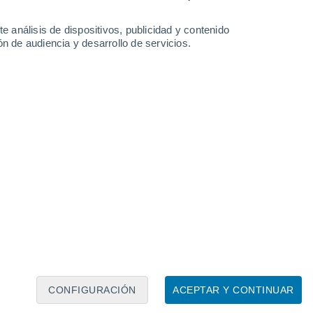
e análisis de dispositivos, publicidad y contenido
n de audiencia y desarrollo de servicios.
Leaflet
|
©
OpenStreetMap
|
ECMWF
by © Meteored
CONFIGURACIÓN
ACEPTAR Y CONTINUAR