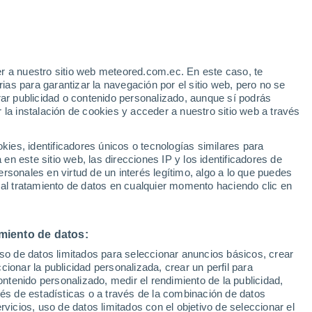
r a nuestro sitio web meteored.com.ec. En este caso, te
19°
as para garantizar la navegación por el sitio web, pero no se
7°
18°
rar publicidad o contenido personalizado, aunque sí podrás
Gobernador
8°
Piedrabuena
 la instalación de cookies y acceder a nuestro sitio web a través
San Miguel
de Tucumán
es, identificadores únicos o tecnologías similares para
n este sitio web, las direcciones IP y los identificadores de
rsonales en virtud de un interés legítimo, algo a lo que puedes
 al tratamiento de datos en cualquier momento haciendo clic en
miento de datos:
uso de datos limitados para seleccionar anuncios básicos, crear
ccionar la publicidad personalizada, crear un perfil para
ontenido personalizado, medir el rendimiento de la publicidad,
vés de estadísticas o a través de la combinación de datos
rvicios, uso de datos limitados con el objetivo de seleccionar el