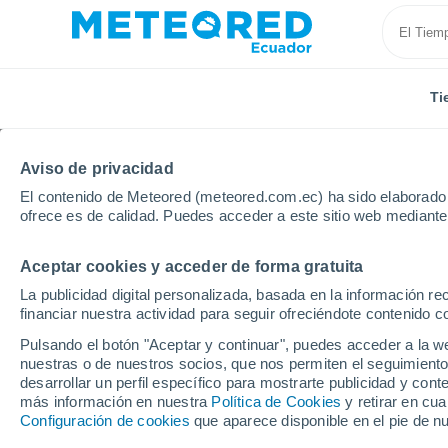
Ti
Aviso de privacidad
El contenido de Meteored (meteored.com.ec) ha sido elaborado p
ofrece es de calidad. Puedes acceder a este sitio web mediante
Aceptar cookies y acceder de forma gratuita
Inicio
Argentina
Tucumán
La publicidad digital personalizada, basada en la información r
financiar nuestra actividad para seguir ofreciéndote contenido c
Tiempo en Tucumán
Pulsando el botón "Aceptar y continuar", puedes acceder a la w
nuestras o de nuestros socios, que nos permiten el seguimiento
desarrollar un perfil específico para mostrarte publicidad y co
Hoy, 7 agosto
Todo el día
Símbolo
más información en nuestra
Política de Cookies
y retirar en cu
Z
Configuración de cookies
que aparece disponible en el pie de n