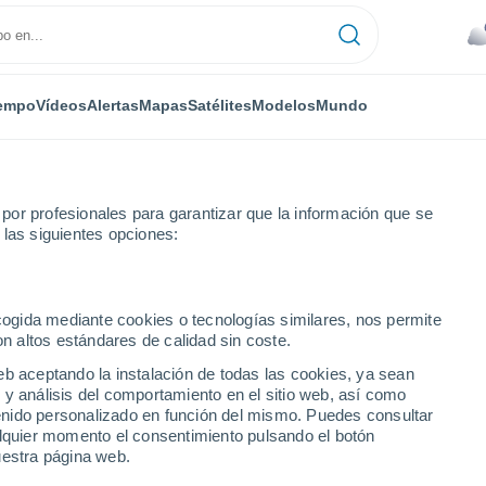
empo
Vídeos
Alertas
Mapas
Satélites
Modelos
Mundo
or profesionales para garantizar que la información que se
 las siguientes opciones:
ecogida mediante cookies o tecnologías similares, nos permite
on altos estándares de calidad sin coste.
eb aceptando la instalación de todas las cookies, ya sean
 y análisis del comportamiento en el sitio web, así como
17°
ntenido personalizado en función del mismo. Puedes consultar
19°
5°
alquier momento el consentimiento pulsando el botón
7°
arate
uestra página web.
Laguna de
Robles