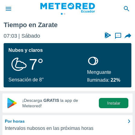
Tiempo en Zarate
privacidad
07:03
Sábado
...
o de
com.ec) ha
Nubes y claros
ado por
7°
es para
ue la
 que se
Menguante
e calidad.
Sensación de 8°
Iluminada:
22%
eder a este
ediante las
opciones:
¡Descarga
GRATIS
la app de
Instalar
ookies y
Meteored!
e forma
Por horas
d digital
Intervalos nubosos en las próximas horas
ada, basada