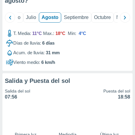
agosto
?
ados con el
 seleccionar
o.
yo
Junio
Julio
Agosto
Septiembre
Octubre
Noviemb
calización
precisa e
ión mediante
T. Media:
11°C
Max.:
18°C
Min:
4°C
Días de lluvia:
6
días
, publicidad
Acum. de lluvia:
31 mm
dos,
 publicidad
Viento medio:
6 km/h
,
ón de
 desarrollo
Salida y Puesta del sol
s.
Salida del sol
Puesta del sol
tros 1199
07:56
18:58
ios
Primera luz
Mediodía
Última luz