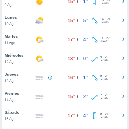
15°
/
-1°
ublicidad y
km/h
9 Ago
do en
Lunes
 mismo.
14
-
29
15°
/
5°
km/h
sultar más
10 Ago
 en nuestra
 Cookies
y
Martes
11
-
27
17°
/
4°
ualquier
km/h
11 Ago
ento
Miércoles
 botón
9
-
25
13°
/
0°
km/h
12 Ago
ación de
kies
 disponible
Jueves
8
-
20
16°
/
1°
e nuestra
km/h
13 Ago
.
Viernes
IVAMENTE,
7
-
23
15°
/
2°
km/h
14 Ago
as
Sábado
8
-
27
17°
/
4°
 a cookies
km/h
15 Ago
 no aceptar