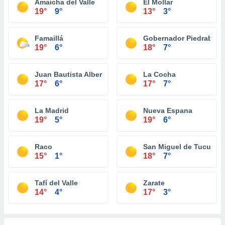
Amaicha del Valle
El Mollar
19°
9°
13°
3°
Famaillá
Gobernador Piedrabue
19°
6°
18°
7°
Juan Bautista Alberdi
La Cocha
17°
6°
17°
7°
La Madrid
Nueva Espana
19°
5°
19°
6°
Raco
San Miguel de Tucumá
15°
1°
18°
7°
Tafí del Valle
Zarate
14°
4°
17°
3°