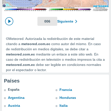
mación
ediante
ecnologías
nos permite
estra
006
Siguiente
ara seguir
e contenido
ACEPTAR
stándares
Y
©Meteored. Autorizada la redistribución de este material
sin coste.
CONTINUAR
citando a
meteored.com.ec
como autor del mismo. En caso
 botón
de redistribución en medios digitales, se debe citar a
continuar",
CONFIGURACIÓN
meteored.com.ec
mediante un enlace a este sitio web. En
der a la
caso de redistribución en televisión o medios impresos la cita a
ndo la
meteored.com.ec
debe ser legible en condiciones normales
 de todas
por el espectador o lector.
, ya sean
de nuestros
 nos
Países
 y análisis
España
Francia
tamiento en
Argentina
Honduras
b, así como
un perfil
Austria
Italia
para