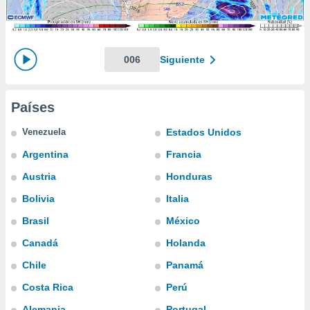
mación
ediante
ecnologías
nos permite
estra
006
Siguiente
ara seguir
e contenido
ACEPTAR
stándares
Y
Países
sin coste.
CONTINUAR
 botón
Venezuela
Estados Unidos
continuar",
CONFIGURACIÓN
Argentina
Francia
der a la
ndo la
Austria
Honduras
 de todas
, ya sean
Bolivia
Italia
de nuestros
Brasil
México
 nos
Canadá
Holanda
 y análisis
tamiento en
Chile
Panamá
b, así como
Costa Rica
Perú
un perfil
para
Alemania
Portugal