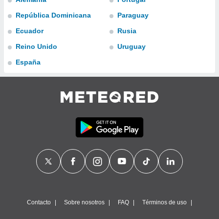
ublicidad y
República Dominicana
Paraguay
do en
Ecuador
Rusia
 mismo.
sultar más
Reino Unido
Uruguay
 en nuestra
 Cookies
y
España
ualquier
ento
 botón
ación de
kies
 disponible
e nuestra
.
IVAMENTE,
as
 a cookies
Contacto
Sobre nosotros
FAQ
Términos de uso
 no aceptar