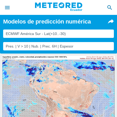
Modelos de predicción numérica
privacidad
o de
ECMWF América Sur - Lat(+10..-30)
com.ec) ha
Pres. | V > 10 | Nub. | Prec. 6H | Espesor
ado por
es para
ue la
 que se
e calidad.
eder a este
ediante las
opciones:
ookies y
e forma
d digital
ada, basada