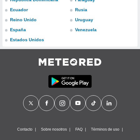
ublicidad y
Ecuador
Rusia
do en
Reino Unido
Uruguay
 mismo.
sultar más
España
Venezuela
 en nuestra
 Cookies
y
Estados Unidos
ualquier
ento
 botón
ación de
kies
 disponible
e nuestra
.
IVAMENTE,
as
 a cookies
Contacto
Sobre nosotros
FAQ
Términos de uso
 no aceptar