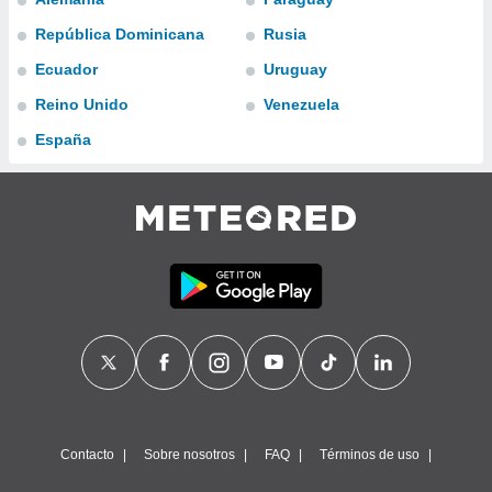
ublicidad y
República Dominicana
Rusia
do en
Ecuador
Uruguay
 mismo.
sultar más
Reino Unido
Venezuela
 en nuestra
 Cookies
y
España
ualquier
ento
 botón
ación de
kies
 disponible
e nuestra
.
IVAMENTE,
as
 a cookies
Contacto
Sobre nosotros
FAQ
Términos de uso
 no aceptar