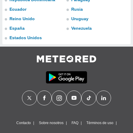
ublicidad y
Ecuador
Rusia
do en
Reino Unido
Uruguay
 mismo.
sultar más
España
Venezuela
 en nuestra
 Cookies
y
Estados Unidos
ualquier
ento
 botón
ación de
kies
 disponible
e nuestra
.
IVAMENTE,
as
 a cookies
Contacto
Sobre nosotros
FAQ
Términos de uso
 no aceptar