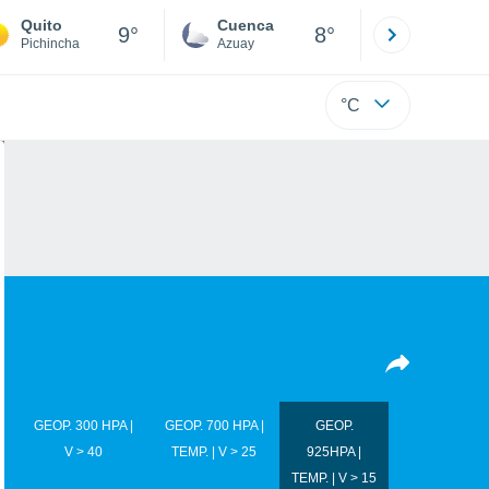
Quito
Cuenca
Atacames
9°
8°
Pichincha
Azuay
Esmeraldas
°C
GEOP. 300 HPA |
GEOP. 700 HPA |
GEOP.
V > 40
TEMP. | V > 25
925HPA |
TEMP. | V > 15