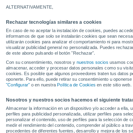
ALTERNATIVAMENTE,
España
Rechazar tecnologías similares a cookies
En caso de no aceptar la instalación de cookies, puedes accede
ECMWF
informamos de que solo se instalarán cookies que sean necesari
utilizarán cookies para analizar el comportamiento ni para most
ECMWF - Islas Canarias
visualizar publicidad general no personalizada. Puedes rechazar
de este abono pulsando el botón "Rechazar".
GFS
Con su consentimiento, nosotros y
nuestros socios
usamos cooki
ECMWF Europa
almacenar, acceder y procesar datos personales como su visita e
cookies. Es posible que algunos proveedores traten tus datos pe
GFS Europa
oponerte. Para ello, puede retirar su consentimiento u oponerse
"Configurar"
o en nuestra
Política de Cookies
en este sitio web.
Nosotros y nuestros socios hacemos el siguiente trata
Almacenar la información en un dispositivo y/o acceder a ella, 
perfiles para publicidad personalizada, utilizar perfiles para sele
personalizar el contenido, uso de perfiles para la selección de c
medir el rendimiento del contenido, comprender al público a tra
procedentes de diferentes fuentes, desarrollo y mejora de los se