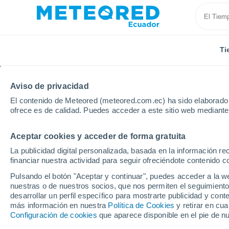
Ti
Aviso de privacidad
El contenido de Meteored (meteored.com.ec) ha sido elaborado p
ofrece es de calidad. Puedes acceder a este sitio web mediante
Aceptar cookies y acceder de forma gratuita
Inicio
Modelos
Modelos España - GFS Europa
La publicidad digital personalizada, basada en la información r
financiar nuestra actividad para seguir ofreciéndote contenido c
Modelos de predicción 
Pulsando el botón "Aceptar y continuar", puedes acceder a la w
nuestras o de nuestros socios, que nos permiten el seguimiento
desarrollar un perfil específico para mostrarte publicidad y co
PRES. | V > 10 |
PRECIPITACIÓN
NIEVE
más información en nuestra
Política de Cookies
y retirar en cu
NUB. | PREC. 6H |
ACUMULADA
ACUMULADA
Configuración de cookies
que aparece disponible en el pie de n
ESPESOR