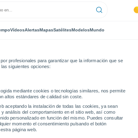
empo
Vídeos
Alertas
Mapas
Satélites
Modelos
Mundo
or profesionales para garantizar que la información que se
 las siguientes opciones:
ecogida mediante cookies o tecnologías similares, nos permite
on altos estándares de calidad sin coste.
numérica
eb aceptando la instalación de todas las cookies, ya sean
 y análisis del comportamiento en el sitio web, así como
ntenido personalizado en función del mismo. Puedes consultar
TEMPERATURA
GEOP. 850 HPA |
GEOP. 500 HPA |
VIENTO 10M |
alquier momento el consentimiento pulsando el botón
2M
TEMP.
PRES. | TEMP.
PRESIÓN
uestra página web.