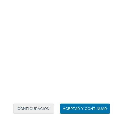
Calendario lunar
Lun
Mar
Mié
Jue
Vie
Sáb
Dom
9
10
11
12
13
14
15
16
17
18
19
20
21
22
CONFIGURACIÓN
ACEPTAR Y CONTINUAR