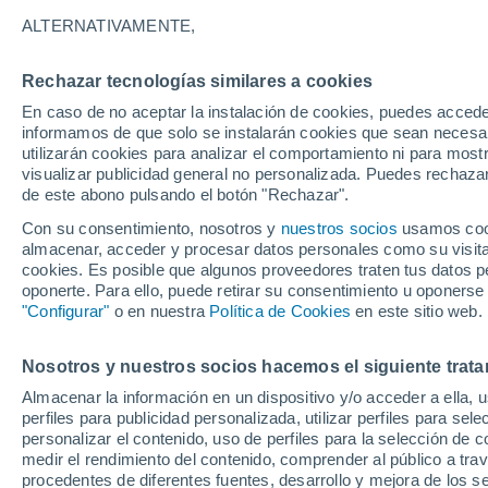
33°
ALTERNATIVAMENTE,
Rechazar tecnologías similares a cookies
Oeste
En caso de no aceptar la instalación de cookies, puedes accede
Sensación de 32°
3
-
12 km/
informamos de que solo se instalarán cookies que sean necesari
utilizarán cookies para analizar el comportamiento ni para most
visualizar publicidad general no personalizada. Puedes rechazar
de este abono pulsando el botón "Rechazar".
Tiempo 1 - 7 días
Mapa de temperatura
Satélites
Con su consentimiento, nosotros y
nuestros socios
usamos cooki
almacenar, acceder y procesar datos personales como su visita e
cookies. Es posible que algunos proveedores traten tus datos pe
oponerte. Para ello, puede retirar su consentimiento u oponerse
Mañana
Martes
M
Hoy
"Configurar"
o en nuestra
Política de Cookies
en este sitio web.
10 Ago
11 Ago
9 Ago
Nosotros y nuestros socios hacemos el siguiente trata
Almacenar la información en un dispositivo y/o acceder a ella, 
70%
perfiles para publicidad personalizada, utilizar perfiles para sele
0.7 mm
personalizar el contenido, uso de perfiles para la selección de c
44°
/
32°
44°
/
32°
44°
/
33°
medir el rendimiento del contenido, comprender al público a tra
procedentes de diferentes fuentes, desarrollo y mejora de los se