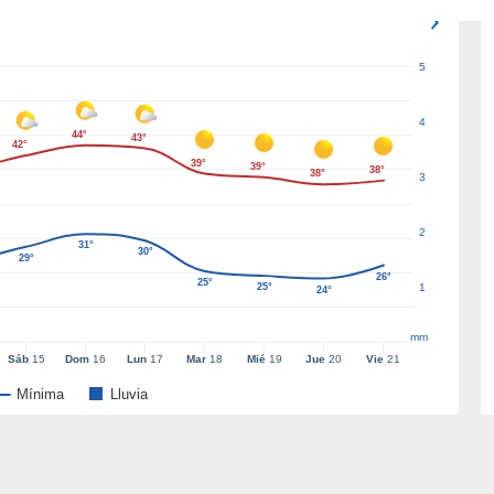
5
4
44°
43°
42°
39°
39°
38°
38°
3
2
31°
30°
29°
26°
25°
25°
1
24°
mm
Sáb
15
Dom
16
Lun
17
Mar
18
Mié
19
Jue
20
Vie
21
Mínima
Lluvia