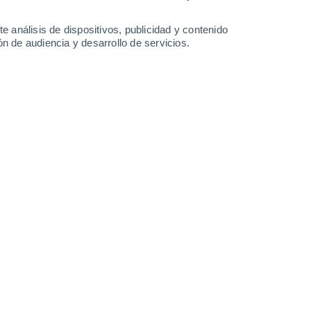
-
32
km/h
7
-
32
km/h
6
-
30
km/h
5
-
33
km/h
e análisis de dispositivos, publicidad y contenido
n de audiencia y desarrollo de servicios.
 de agosto
Oeste
0 Bajo
3
-
12 km/h
FPS:
no
Suroeste
0 Bajo
1
-
10 km/h
FPS:
no
Sureste
1 Bajo
4
-
15 km/h
FPS:
no
Este
3 Medio
4
-
20 km/h
FPS:
6-10
Este
7 Alto
4
-
25 km/h
FPS:
15-25