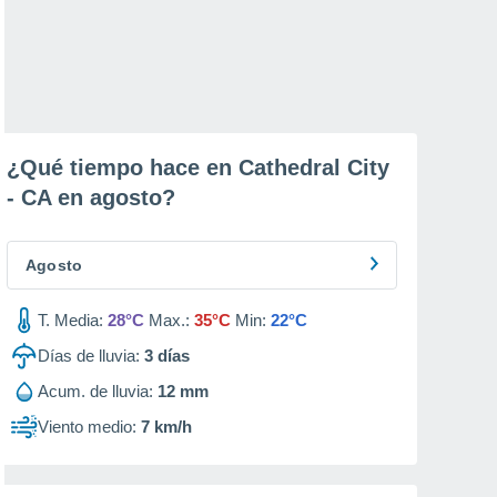
¿Qué tiempo hace en Cathedral City
- CA en
agosto
?
Agosto
T. Media:
28°C
Max.:
35°C
Min:
22°C
Días de lluvia:
3
días
Acum. de lluvia:
12 mm
Viento medio:
7 km/h