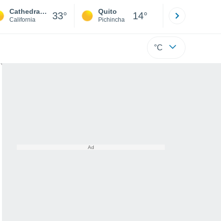
Cathedral City
Quito
Cuenca
33°
14°
California
Pichincha
Azuay
°C