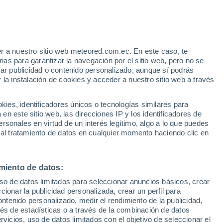
Aviso de nivel naranja
Alerta importante por altas
temperaturas en Cathedral City hoy
r a nuestro sitio web meteored.com.ec. En este caso, te
h
as para garantizar la navegación por el sitio web, pero no se
rar publicidad o contenido personalizado, aunque sí podrás
 la instalación de cookies y acceder a nuestro sitio web a través
Modelos
es, identificadores únicos o tecnologías similares para
n este sitio web, las direcciones IP y los identificadores de
rsonales en virtud de un interés legítimo, algo a lo que puedes
 al tratamiento de datos en cualquier momento haciendo clic en
iércoles
Jueves
Viernes
Sábado
12 Ago
13 Ago
14 Ago
15 Ago
miento de datos:
uso de datos limitados para seleccionar anuncios básicos, crear
ccionar la publicidad personalizada, crear un perfil para
ontenido personalizado, medir el rendimiento de la publicidad,
42°
/
30°
42°
/
29°
40°
/
27°
42°
/
29°
vés de estadísticas o a través de la combinación de datos
rvicios, uso de datos limitados con el objetivo de seleccionar el