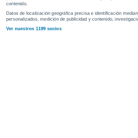
contenido.
7
-
31
km/h
7
-
30
km/h
6
8
-
33
km/h
Datos de localización geográfica precisa e identificación mediant
personalizados, medición de publicidad y contenido, investigació
Tiempo en Cathedral City - CA hoy
, 9
Ver nuestros 1199 socios
Soleado
33°
06:00
Sensación T.
32°
Soleado
35°
07:00
Sensación T.
33°
Soleado
37°
08:00
Sensación T.
35°
Soleado
38°
09:00
Sensación T.
36°
Soleado
40°
11:00
Sensación T.
40°