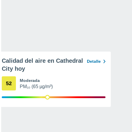
Calidad del aire en Cathedral
Detalle
City hoy
Moderada
52
PM₁₀ (65 µg/m³)