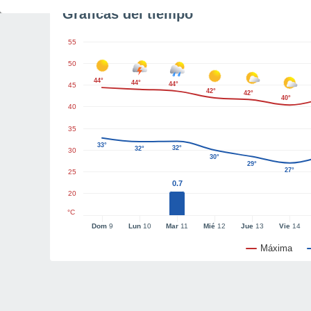
Gráficas del tiempo
55
50
44°
44°
44°
45
42°
42°
40°
40
35
33°
32°
32°
30
30°
29°
27°
25
0.7
20
°C
Dom
9
Lun
10
Mar
11
Mié
12
Jue
13
Vie
14
Máxima