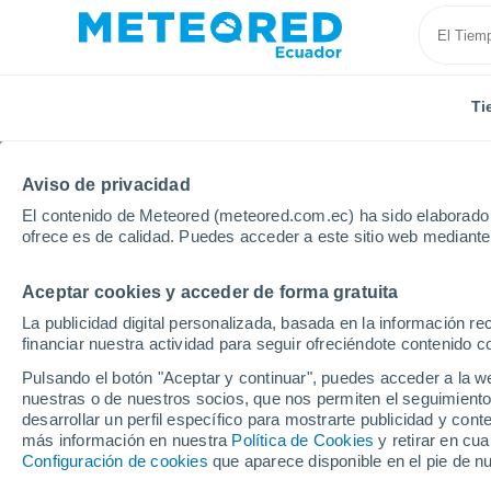
Ti
Aviso de privacidad
El contenido de Meteored (meteored.com.ec) ha sido elaborado p
ofrece es de calidad. Puedes acceder a este sitio web mediante
Aceptar cookies y acceder de forma gratuita
Inicio
Estados Unidos
Estado de California
Cath
La publicidad digital personalizada, basada en la información r
financiar nuestra actividad para seguir ofreciéndote contenido c
Tiempo en Cathedral Ci
Pulsando el botón "Aceptar y continuar", puedes acceder a la w
nuestras o de nuestros socios, que nos permiten el seguimiento
05:52
Domingo
desarrollar un perfil específico para mostrarte publicidad y co
más información en nuestra
Política de Cookies
y retirar en cu
Configuración de cookies
que aparece disponible en el pie de n
Soleado