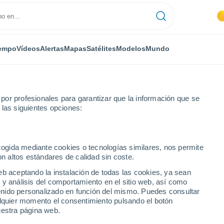
empo
Vídeos
Alertas
Mapas
Satélites
Modelos
Mundo
or profesionales para garantizar que la información que se
 las siguientes opciones:
edral City
ecogida mediante cookies o tecnologías similares, nos permite
on altos estándares de calidad sin coste.
ty - CA
eb aceptando la instalación de todas las cookies, ya sean
 y análisis del comportamiento en el sitio web, así como
...
ntenido personalizado en función del mismo. Puedes consultar
alquier momento el consentimiento pulsando el botón
Por horas
uestra página web.
Cielos despejados en las
próximas horas