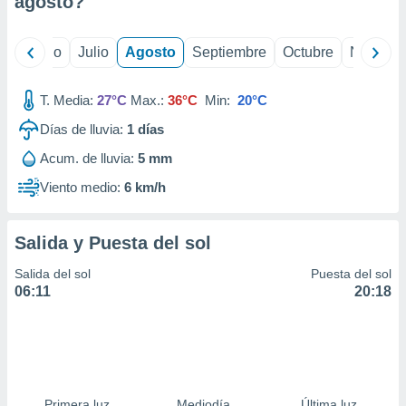
agosto
?
ados con el
 seleccionar
o.
yo
Junio
Julio
Agosto
Septiembre
Octubre
Noviemb
calización
precisa e
ión mediante
T. Media:
27°C
Max.:
36°C
Min:
20°C
Días de lluvia:
1
días
, publicidad
Acum. de lluvia:
5 mm
dos,
 publicidad
Viento medio:
6 km/h
,
ón de
 desarrollo
Salida y Puesta del sol
s.
Salida del sol
Puesta del sol
tros 1199
06:11
20:18
ios
Primera luz
Mediodía
Última luz