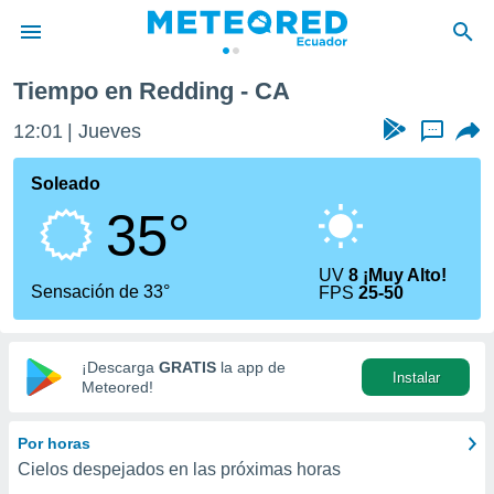
Tiempo en Redding - CA
privacidad
12:01
Jueves
...
o de
com.ec) ha
Soleado
ado por
35°
es para
ue la
 que se
UV
8 ¡Muy Alto!
e calidad.
Sensación de 33°
FPS
25-50
eder a este
ediante las
opciones:
¡Descarga
GRATIS
la app de
Instalar
ookies y
Meteored!
e forma
Por horas
d digital
Cielos despejados en las próximas horas
ada, basada