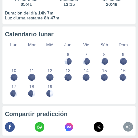
05:41
13:15
20:48
Duración del día
14h 7m
Luz diurna restante
8h 47m
Calendario lunar
Lun
Mar
Mié
Jue
Vie
Sáb
Dom
6
7
8
9
10
11
12
13
14
15
16
17
18
19
Compartir predicción