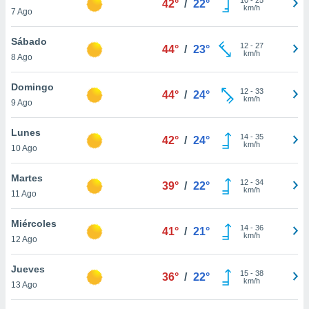
42°
/
22°
ublicidad y
km/h
7 Ago
do en
Sábado
 mismo.
12
-
27
44°
/
23°
km/h
sultar más
8 Ago
 en nuestra
 Cookies
y
Domingo
12
-
33
44°
/
24°
ualquier
km/h
9 Ago
ento
Lunes
 botón
14
-
35
42°
/
24°
km/h
10 Ago
ación de
kies
 disponible
Martes
12
-
34
39°
/
22°
e nuestra
km/h
11 Ago
.
Miércoles
IVAMENTE,
14
-
36
41°
/
21°
km/h
12 Ago
as
Jueves
15
-
38
36°
/
22°
 a cookies
km/h
13 Ago
 no aceptar