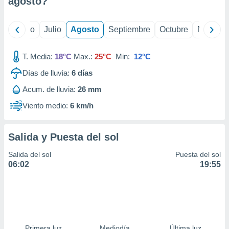
agosto
?
ados con el
 seleccionar
o.
yo
Junio
Julio
Agosto
Septiembre
Octubre
Noviemb
calización
precisa e
ión mediante
T. Media:
18°C
Max.:
25°C
Min:
12°C
Días de lluvia:
6
días
, publicidad
Acum. de lluvia:
26 mm
dos,
 publicidad
Viento medio:
6 km/h
,
ón de
 desarrollo
Salida y Puesta del sol
s.
Salida del sol
Puesta del sol
tros 1199
06:02
19:55
ios
Primera luz
Mediodía
Última luz