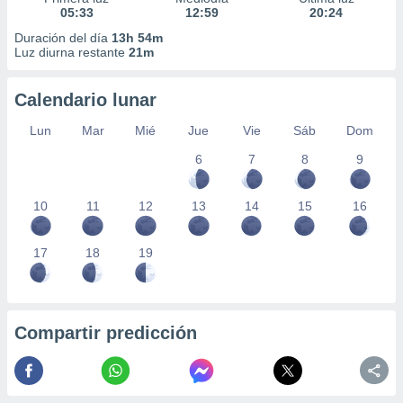
05:33
12:59
20:24
Duración del día
13h 54m
Luz diurna restante
21m
Calendario lunar
Lun
Mar
Mié
Jue
Vie
Sáb
Dom
6
7
8
9
10
11
12
13
14
15
16
17
18
19
Compartir predicción