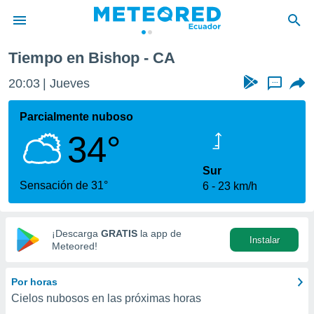
Tiempo en Bishop - CA
privacidad
20:03
Jueves
...
o de
com.ec) ha
Parcialmente nuboso
ado por
34°
es para
ue la
 que se
Sur
e calidad.
Sensación de 31°
6
23 km/h
eder a este
ediante las
opciones:
¡Descarga
GRATIS
la app de
Instalar
ookies y
Meteored!
e forma
Por horas
d digital
Cielos nubosos en las próximas horas
ada, basada