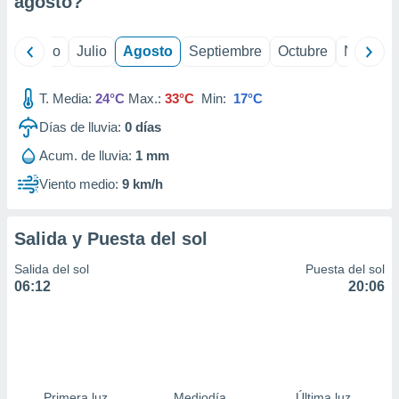
agosto
?
ados con el
 seleccionar
o.
yo
Junio
Julio
Agosto
Septiembre
Octubre
Noviemb
calización
precisa e
ión mediante
T. Media:
24°C
Max.:
33°C
Min:
17°C
Días de lluvia:
0
días
, publicidad
Acum. de lluvia:
1 mm
dos,
 publicidad
Viento medio:
9 km/h
,
ón de
 desarrollo
Salida y Puesta del sol
s.
Salida del sol
Puesta del sol
tros 1199
06:12
20:06
ios
Primera luz
Mediodía
Última luz