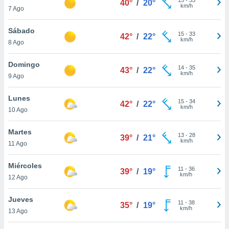
40°
/
20°
ublicidad y
km/h
7 Ago
do en
Sábado
 mismo.
15
-
33
42°
/
22°
km/h
sultar más
8 Ago
 en nuestra
 Cookies
y
Domingo
14
-
35
43°
/
22°
ualquier
km/h
9 Ago
ento
Lunes
 botón
15
-
34
42°
/
22°
km/h
10 Ago
ación de
kies
 disponible
Martes
13
-
28
39°
/
21°
e nuestra
km/h
11 Ago
.
Miércoles
IVAMENTE,
11
-
36
39°
/
19°
km/h
12 Ago
as
Jueves
11
-
38
35°
/
19°
 a cookies
km/h
13 Ago
 no aceptar