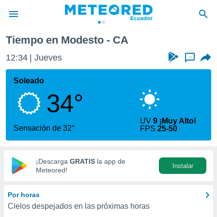
Tiempo en Modesto - CA
privacidad
12:34
Jueves
...
o de
com.ec) ha
Soleado
ado por
34°
es para
ue la
 que se
UV
9 ¡Muy Alto!
e calidad.
Sensación de 32°
FPS
25-50
eder a este
ediante las
opciones:
¡Descarga
GRATIS
la app de
Instalar
ookies y
Meteored!
e forma
Por horas
d digital
Cielos despejados en las próximas horas
ada, basada