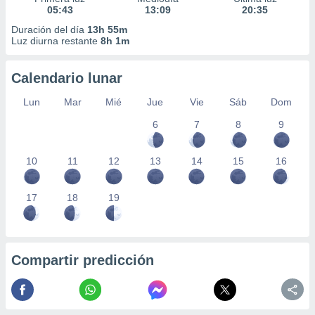
05:43
13:09
20:35
Duración del día
13h 55m
Luz diurna restante
8h 1m
Calendario lunar
Lun
Mar
Mié
Jue
Vie
Sáb
Dom
6
7
8
9
10
11
12
13
14
15
16
17
18
19
Compartir predicción