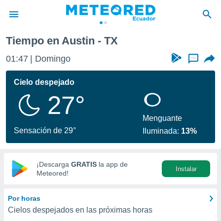
Tiempo en Austin - TX
privacidad
01:47
Domingo
...
o de
com.ec) ha
Cielo despejado
ado por
27°
es para
ue la
 que se
Menguante
e calidad.
Sensación de 29°
Iluminada:
13%
eder a este
ediante las
opciones:
¡Descarga
GRATIS
la app de
Instalar
ookies y
Meteored!
e forma
Por horas
d digital
Cielos despejados en las próximas horas
ada, basada