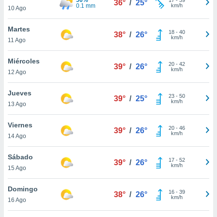
36°
/
25°
ublicidad y
0.1 mm
km/h
10 Ago
do en
Martes
 mismo.
18
-
40
38°
/
26°
km/h
sultar más
11 Ago
 en nuestra
 Cookies
y
Miércoles
20
-
42
39°
/
26°
ualquier
km/h
12 Ago
ento
Jueves
 botón
23
-
50
39°
/
25°
km/h
13 Ago
ación de
kies
 disponible
Viernes
20
-
46
39°
/
26°
e nuestra
km/h
14 Ago
.
Sábado
IVAMENTE,
17
-
52
39°
/
26°
km/h
15 Ago
as
Domingo
16
-
39
38°
/
26°
 a cookies
km/h
16 Ago
 no aceptar