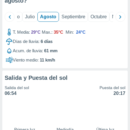
agosto
?
ados con el
 seleccionar
o.
yo
Junio
Julio
Agosto
Septiembre
Octubre
Noviemb
calización
precisa e
ión mediante
T. Media:
29°C
Max.:
35°C
Min:
24°C
Días de lluvia:
6
días
, publicidad
Acum. de lluvia:
61 mm
dos,
 publicidad
Viento medio:
11 km/h
,
ón de
 desarrollo
Salida y Puesta del sol
s.
Salida del sol
Puesta del sol
tros 1199
06:54
20:17
ios
Primera luz
Mediodía
Última luz