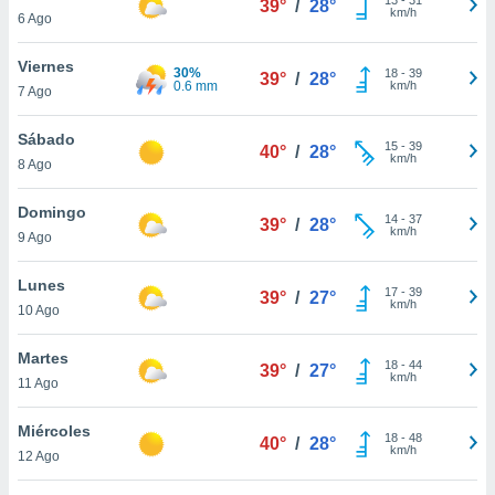
39°
/
28°
ublicidad y
km/h
6 Ago
do en
Viernes
 mismo.
30%
18
-
39
39°
/
28°
0.6 mm
km/h
sultar más
7 Ago
 en nuestra
 Cookies
y
Sábado
15
-
39
40°
/
28°
ualquier
km/h
8 Ago
ento
Domingo
 botón
14
-
37
39°
/
28°
km/h
9 Ago
ación de
kies
 disponible
Lunes
17
-
39
39°
/
27°
e nuestra
km/h
10 Ago
.
Martes
IVAMENTE,
18
-
44
39°
/
27°
km/h
11 Ago
as
Miércoles
18
-
48
40°
/
28°
 a cookies
km/h
12 Ago
 no aceptar