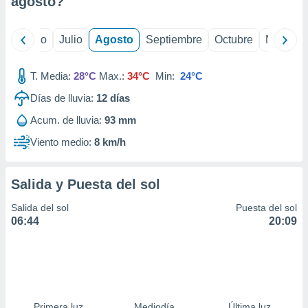
agosto
?
ados con el
 seleccionar
o.
yo
Junio
Julio
Agosto
Septiembre
Octubre
Noviemb
calización
precisa e
ión mediante
T. Media:
28°C
Max.:
34°C
Min:
24°C
Días de lluvia:
12
días
, publicidad
Acum. de lluvia:
93 mm
dos,
 publicidad
Viento medio:
8 km/h
,
ón de
 desarrollo
Salida y Puesta del sol
s.
Salida del sol
Puesta del sol
tros 1199
06:44
20:09
ios
Primera luz
Mediodía
Última luz