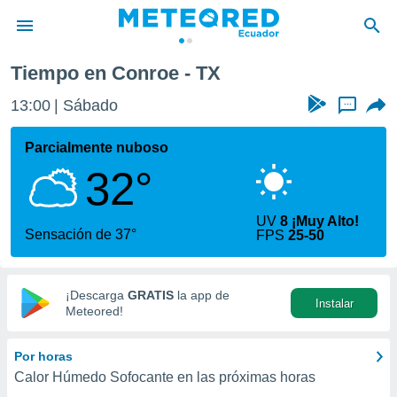
Tiempo en Conroe - TX
privacidad
13:00
Sábado
...
o de
com.ec) ha
Parcialmente nuboso
ado por
32°
es para
ue la
 que se
UV
8 ¡Muy Alto!
e calidad.
Sensación de 37°
FPS
25-50
eder a este
ediante las
opciones:
¡Descarga
GRATIS
la app de
Instalar
ookies y
Meteored!
e forma
Por horas
d digital
Calor Húmedo Sofocante en las próximas horas
ada, basada