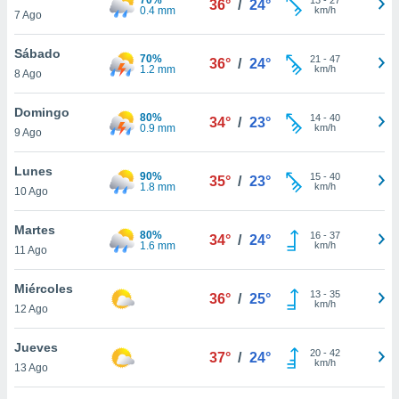
36°
/
24°
ublicidad y
0.4 mm
km/h
7 Ago
do en
Sábado
 mismo.
70%
21
-
47
36°
/
24°
1.2 mm
km/h
sultar más
8 Ago
 en nuestra
 Cookies
y
Domingo
80%
14
-
40
34°
/
23°
ualquier
0.9 mm
km/h
9 Ago
ento
Lunes
 botón
90%
15
-
40
35°
/
23°
1.8 mm
km/h
10 Ago
ación de
kies
 disponible
Martes
80%
16
-
37
34°
/
24°
e nuestra
1.6 mm
km/h
11 Ago
.
Miércoles
IVAMENTE,
13
-
35
36°
/
25°
km/h
12 Ago
as
Jueves
20
-
42
37°
/
24°
 a cookies
km/h
13 Ago
 no aceptar