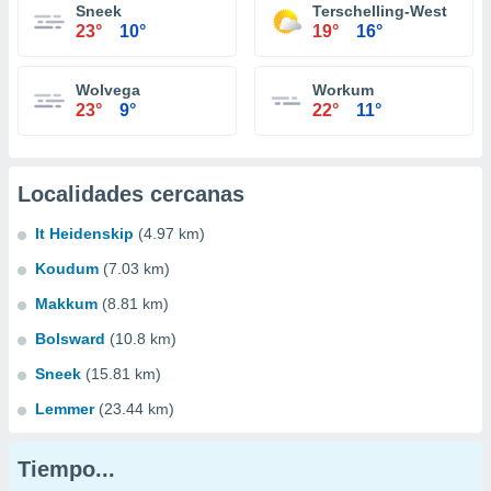
Sneek
Terschelling-West
23°
10°
19°
16°
Wolvega
Workum
23°
9°
22°
11°
Localidades cercanas
It Heidenskip
(4.97 km)
Koudum
(7.03 km)
Makkum
(8.81 km)
Bolsward
(10.8 km)
Sneek
(15.81 km)
Lemmer
(23.44 km)
Tiempo...