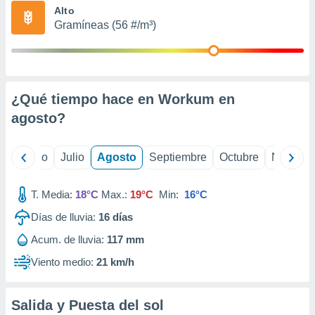
ados con el
Alto
 seleccionar
Gramíneas (56 #/m³)
o.
calización
precisa e
ión mediante
¿Qué tiempo hace en Workum en
, publicidad
agosto
?
dos,
 publicidad
,
yo
Junio
Julio
Agosto
Septiembre
Octubre
Noviemb
ón de
 desarrollo
T. Media:
18°C
Max.:
19°C
Min:
16°C
s.
Días de lluvia:
16
días
tros 1199
ios
Acum. de lluvia:
117 mm
Viento medio:
21 km/h
Salida y Puesta del sol