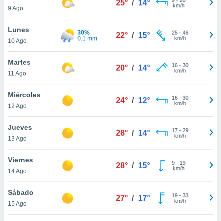
25°
/
14°
ublicidad y
km/h
9 Ago
do en
Lunes
 mismo.
30%
25
-
46
22°
/
15°
0.1 mm
km/h
sultar más
10 Ago
 en nuestra
 Cookies
y
Martes
16
-
30
20°
/
14°
ualquier
km/h
11 Ago
ento
Miércoles
 botón
16
-
30
24°
/
12°
km/h
12 Ago
ación de
kies
 disponible
Jueves
17
-
29
28°
/
14°
e nuestra
km/h
13 Ago
.
Viernes
IVAMENTE,
9
-
19
28°
/
15°
km/h
14 Ago
as
Sábado
19
-
33
27°
/
17°
 a cookies
km/h
15 Ago
 no aceptar