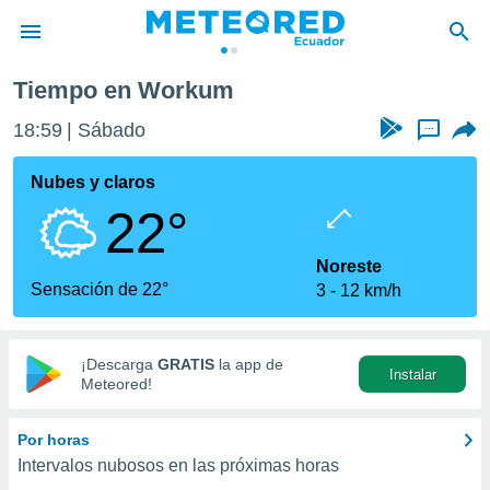
Tiempo en Workum
privacidad
18:59
Sábado
...
o de
com.ec) ha
Nubes y claros
ado por
22°
es para
ue la
 que se
Noreste
e calidad.
Sensación de 22°
3
12 km/h
eder a este
ediante las
opciones:
¡Descarga
GRATIS
la app de
Instalar
ookies y
Meteored!
e forma
Por horas
d digital
Intervalos nubosos en las próximas horas
ada, basada