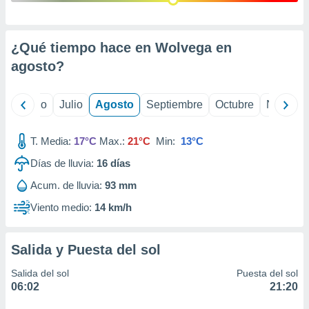
ados con el
 seleccionar
o.
¿Qué tiempo hace en Wolvega en
calización
precisa e
agosto
?
ión mediante
, publicidad
yo
Junio
Julio
Agosto
Septiembre
Octubre
Noviemb
dos,
 publicidad
T. Media:
17°C
Max.:
21°C
Min:
13°C
,
Días de lluvia:
16
días
ón de
 desarrollo
Acum. de lluvia:
93 mm
s.
Viento medio:
14 km/h
tros 1199
ios
Salida y Puesta del sol
Salida del sol
Puesta del sol
06:02
21:20