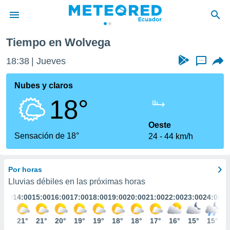
Tiempo en Wolvega
privacidad
18:38
Jueves
...
o de
com.ec) ha
Nubes y claros
ado por
18°
es para
ue la
 que se
Oeste
e calidad.
Sensación de 18°
24
44 km/h
eder a este
ediante las
opciones:
Por horas
ookies y
Lluvias débiles en las próximas horas
e forma
3:00
14:00
15:00
16:00
17:00
18:00
19:00
20:00
21:00
22:00
23:00
24:00
d digital
20°
21°
21°
20°
19°
19°
18°
18°
17°
16°
15°
15°
ada, basada