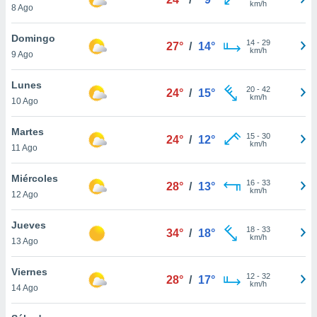
km/h
ublicidad y
8 Ago
do en
Domingo
14
-
29
 mismo.
27°
/
14°
km/h
9 Ago
sultar más
 en nuestra
Lunes
 Cookies
y
20
-
42
24°
/
15°
km/h
ualquier
10 Ago
ento
Martes
15
-
30
24°
/
12°
 botón
km/h
11 Ago
ación de
kies
Miércoles
 disponible
16
-
33
28°
/
13°
km/h
e nuestra
12 Ago
.
Jueves
18
-
33
34°
/
18°
IVAMENTE,
km/h
13 Ago
Viernes
as
12
-
32
28°
/
17°
km/h
14 Ago
 a cookies
 no aceptar