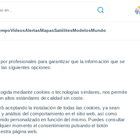
empo
Vídeos
Alertas
Mapas
Satélites
Modelos
Mundo
or profesionales para garantizar que la información que se
 las siguientes opciones:
ecogida mediante cookies o tecnologías similares, nos permite
on altos estándares de calidad sin coste.
eb aceptando la instalación de todas las cookies, ya sean
 y análisis del comportamiento en el sitio web, así como
...
ntenido personalizado en función del mismo. Puedes consultar
alquier momento el consentimiento pulsando el botón
Por horas
uestra página web.
Lluvias débiles en las próximas
horas