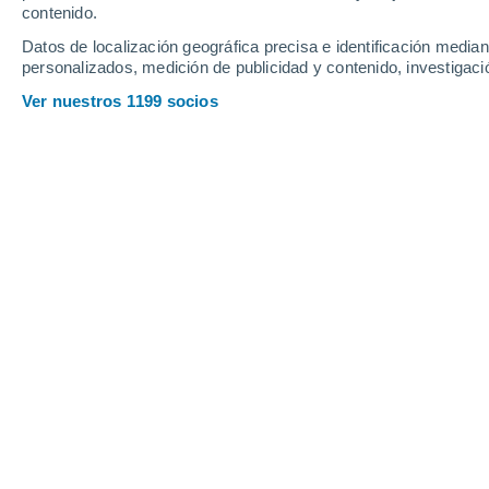
contenido.
10
-
16
km/h
17
-
31
km/h
21
15
-
28
km/h
Datos de localización geográfica precisa e identificación mediant
personalizados, medición de publicidad y contenido, investigació
Tiempo en Gorredijk hoy
, 7 de agost
Ver nuestros 1199 socios
Lluvia débil
40%
19°
16:00
0.3 mm
Sensación T.
19°
Lluvia débil
30%
19°
17:00
0.2 mm
Sensación T.
19°
Parcialmente n
19°
18:00
Sensación T.
19°
Nubes y claros
19°
19:00
Sensación T.
19°
Nubes y claros
18°
20:00
Sensación T.
18°