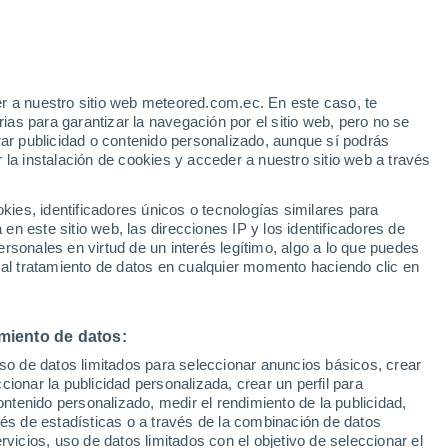
r a nuestro sitio web meteored.com.ec. En este caso, te
as para garantizar la navegación por el sitio web, pero no se
rar publicidad o contenido personalizado, aunque sí podrás
 la instalación de cookies y acceder a nuestro sitio web a través
s
es, identificadores únicos o tecnologías similares para
n este sitio web, las direcciones IP y los identificadores de
rsonales en virtud de un interés legítimo, algo a lo que puedes
 al tratamiento de datos en cualquier momento haciendo clic en
Lunes
Martes
Miércoles
Jueves
10 Ago
11 Ago
12 Ago
13 Ago
miento de datos:
uso de datos limitados para seleccionar anuncios básicos, crear
ccionar la publicidad personalizada, crear un perfil para
ontenido personalizado, medir el rendimiento de la publicidad,
22°
/
15°
22°
/
11°
23°
/
10°
30°
/
12°
vés de estadísticas o a través de la combinación de datos
rvicios, uso de datos limitados con el objetivo de seleccionar el