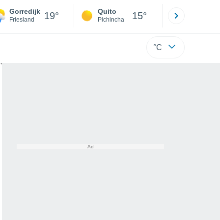
Gorredijk
Quito
Cuenca
19°
15°
Friesland
Pichincha
Azuay
°C