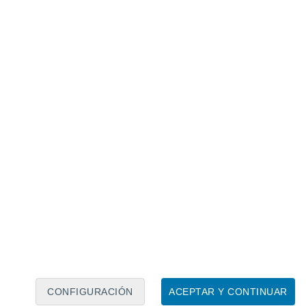
Calendario lunar
Lun
Mar
Mié
Jue
Vie
Sáb
Dom
7
8
9
10
11
12
13
14
15
16
17
18
19
20
CONFIGURACIÓN
ACEPTAR Y CONTINUAR