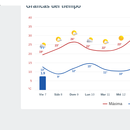
Gráficas del tiempo
40
35
30
26°
25
23°
23°
22°
22°
19°
20
15
15°
13°
12°
10
11°
1.9
10°
9°
5
°C
Vie
7
Sáb
8
Dom
9
Lun
10
Mar
11
Mié
12
Máxima