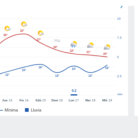
10
32°
30°
7.5
27°
24°
22°
21°
20°
5
16°
16°
15°
15°
12°
12°
12°
2.5
0.2
mm
Jue
13
Vie
14
Sáb
15
Dom
16
Lun
17
Mar
18
Mié
19
Mínima
Lluvia