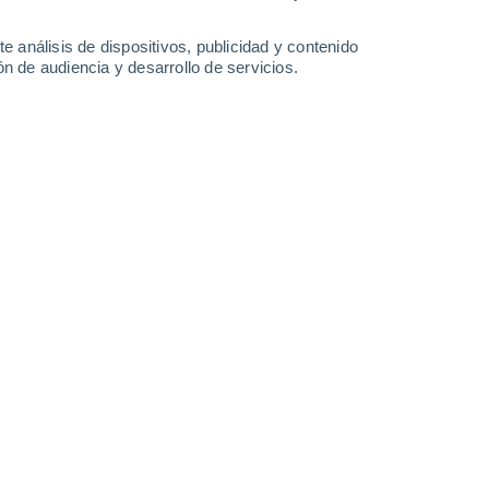
-
39
km/h
17
-
30
km/h
16
-
31
km/h
14
-
27
km/h
e análisis de dispositivos, publicidad y contenido
n de audiencia y desarrollo de servicios.
o
Oeste
3 Medio
14
-
27 km/h
FPS:
6-10
Noroeste
2 Bajo
15
-
28 km/h
FPS:
no
uboso
Noroeste
1 Bajo
14
-
28 km/h
FPS:
no
Noroeste
1 Bajo
12
-
26 km/h
FPS:
no
Noroeste
0 Bajo
9
-
22 km/h
FPS:
no