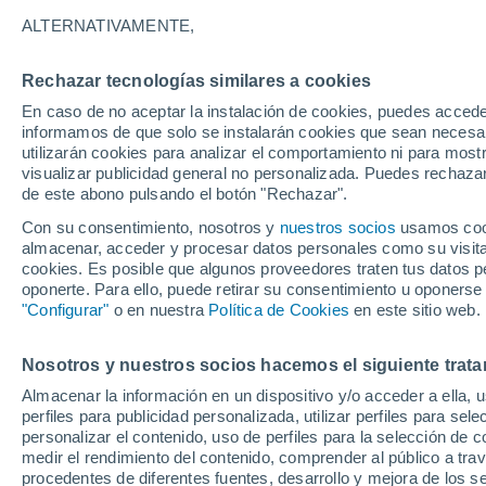
19°
ALTERNATIVAMENTE,
Rechazar tecnologías similares a cookies
40%
En caso de no aceptar la instalación de cookies, puedes accede
Sensación de 19°
0.3 mm
informamos de que solo se instalarán cookies que sean necesari
utilizarán cookies para analizar el comportamiento ni para most
visualizar publicidad general no personalizada. Puedes rechazar
de este abono pulsando el botón "Rechazar".
Tiempo 1 - 7 días
Mapa de lluvia
Satélites
Modelo
Con su consentimiento, nosotros y
nuestros socios
usamos cooki
almacenar, acceder y procesar datos personales como su visita e
cookies. Es posible que algunos proveedores traten tus datos pe
oponerte. Para ello, puede retirar su consentimiento u oponerse
Mañana
Domingo
Hoy
"Configurar"
o en nuestra
Política de Cookies
en este sitio web.
8 Ago
9 Ago
7 Ago
Nosotros y nuestros socios hacemos el siguiente trata
Almacenar la información en un dispositivo y/o acceder a ella, 
70%
perfiles para publicidad personalizada, utilizar perfiles para sele
1.9 mm
personalizar el contenido, uso de perfiles para la selección de c
23°
/
9°
26°
/
12°
19°
/
13°
medir el rendimiento del contenido, comprender al público a tra
procedentes de diferentes fuentes, desarrollo y mejora de los se