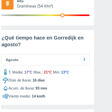
Alto
Gramíneas (54 #/m³)
¿Qué tiempo hace en Gorredijk en
agosto
?
Agosto
T. Media:
17°C
Max.:
21°C
Min:
13°C
Días de lluvia:
16
días
Acum. de lluvia:
93 mm
Viento medio:
14 km/h