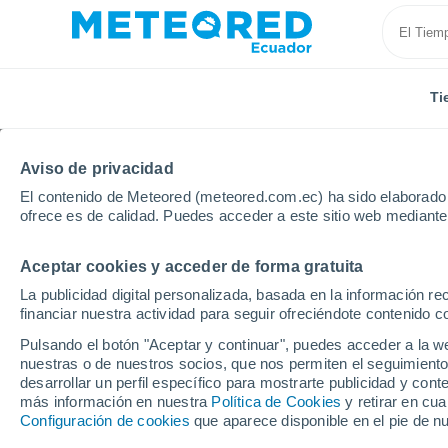
Ti
Aviso de privacidad
El contenido de Meteored (meteored.com.ec) ha sido elaborado p
ofrece es de calidad. Puedes acceder a este sitio web mediante
Aceptar cookies y acceder de forma gratuita
Inicio
Holanda
Provincia de Frisia
Gorredijk
La publicidad digital personalizada, basada en la información r
financiar nuestra actividad para seguir ofreciéndote contenido c
Tiempo en Gorredijk
Pulsando el botón "Aceptar y continuar", puedes acceder a la w
nuestras o de nuestros socios, que nos permiten el seguimiento
16:06
Viernes
desarrollar un perfil específico para mostrarte publicidad y co
más información en nuestra
Política de Cookies
y retirar en cu
Configuración de cookies
que aparece disponible en el pie de n
Lluvia débil