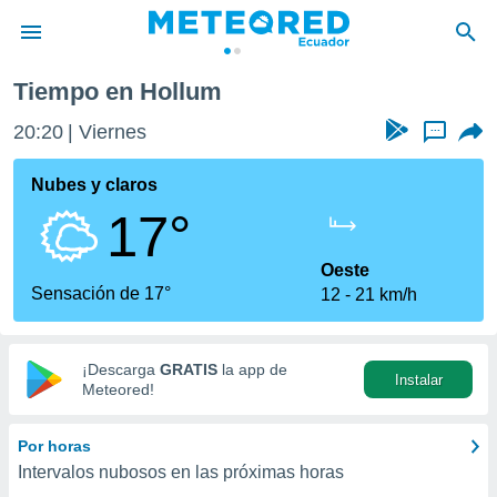
Tiempo en Hollum
privacidad
20:20
Viernes
...
o de
com.ec) ha
Nubes y claros
ado por
17°
es para
ue la
 que se
Oeste
e calidad.
Sensación de 17°
12
21 km/h
eder a este
ediante las
opciones:
¡Descarga
GRATIS
la app de
Instalar
ookies y
Meteored!
e forma
Por horas
d digital
Intervalos nubosos en las próximas horas
ada, basada