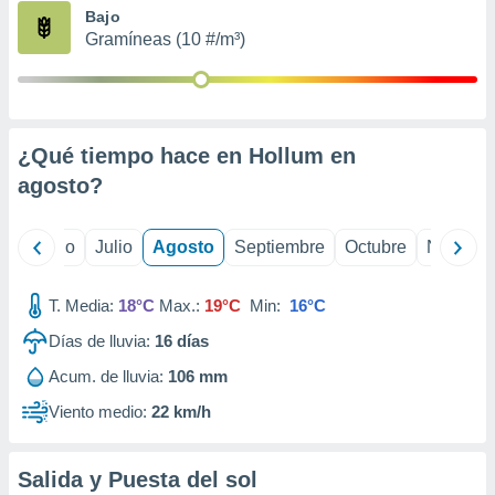
ados con el
Bajo
 seleccionar
Gramíneas (10 #/m³)
o.
calización
precisa e
ión mediante
¿Qué tiempo hace en Hollum en
, publicidad
agosto
?
dos,
 publicidad
,
yo
Junio
Julio
Agosto
Septiembre
Octubre
Noviemb
ón de
 desarrollo
T. Media:
18°C
Max.:
19°C
Min:
16°C
s.
Días de lluvia:
16
días
tros 1199
ios
Acum. de lluvia:
106 mm
Viento medio:
22 km/h
Salida y Puesta del sol