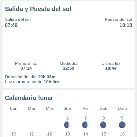
ar perfiles
Salida y Puesta del sol
idad
a, utilizar
Salida del sol
Puesta del sol
a
07:40
18:18
 la
da, crear un
personalizar
o, uso de
a la
e contenido
Primera luz
Mediodía
Última luz
do, medir el
07:14
12:59
18:44
 de la
Duración del día
10h 38m
medir el
Luz diurna restante
10h 4m
 del
 comprender
 través de
Calendario lunar
s o a través
Lun
Mar
Mié
Jue
Vie
Sáb
Dom
nación de
edentes de
6
7
8
9
fuentes,
y mejora de
os, uso de
10
11
12
13
14
15
16