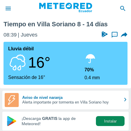
Tiempo en Villa Soriano 8 - 14 días
privacidad
08:39
Jueves
...
o de
com.ec) ha
Lluvia débil
ado por
16°
es para
ue la
 que se
70%
e calidad.
Sensación de 16°
0.4 mm
eder a este
ediante las
opciones:
Aviso de nivel naranja
Alerta importante por tormenta en Villa Soriano hoy
ookies y
e forma
¡Descarga
GRATIS
la app de
Instalar
d digital
Meteored!
ada, basada