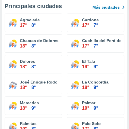
Principales ciudades
Más ciudades
Agraciada
Cardona
17°
8°
17°
7°
Chacras de Dolores
Cuchilla del Perdido
18°
8°
17°
7°
Dolores
El Tala
18°
8°
19°
9°
José Enrique Rodo
La Concordia
18°
8°
18°
9°
Mercedes
Palmar
18°
9°
19°
9°
Palmitas
Palo Solo
19°
8°
17°
8°