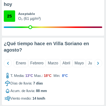
retirar su
hoy
ento u
Aceptable
25
 de datos
O₃ (61 µg/m³)
er momento
ic en
o en
 Cookies
en
¿Qué tiempo hace en Villa Soriano en
eb.
agosto
?
y
socios
el
Enero
Febrero
Marzo
Abril
Mayo
Junio
Ju
to de
T. Media:
13°C
Max.:
18°C
Min:
8°C
la
Días de lluvia:
7
días
 en un
Acum. de lluvia:
88 mm
 y/o acceder
 de datos
Viento medio:
14 km/h
ara
 anuncios