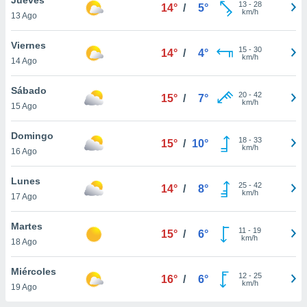
ublicidad y
13
-
28
14°
/
5°
km/h
13 Ago
do en
 mismo.
Viernes
15
-
30
14°
/
4°
sultar más
km/h
14 Ago
 en nuestra
 Cookies
y
Sábado
20
-
42
ualquier
15°
/
7°
km/h
15 Ago
ento
 botón
Domingo
18
-
33
15°
/
10°
ación de
km/h
16 Ago
kies
 disponible
Lunes
25
-
42
e nuestra
14°
/
8°
km/h
17 Ago
.
Martes
IVAMENTE,
11
-
19
15°
/
6°
km/h
18 Ago
as
Miércoles
12
-
25
16°
/
6°
 a cookies
km/h
19 Ago
 no aceptar