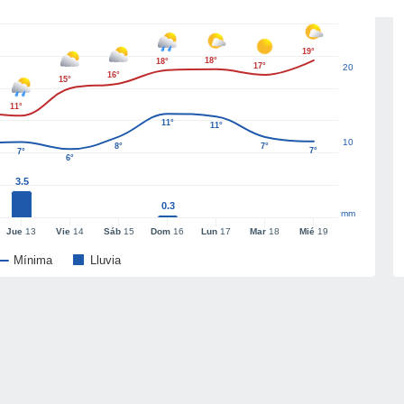
19°
18°
18°
17°
20
16°
15°
11°
11°
11°
10
8°
7°
7°
7°
6°
3.5
0.3
mm
Jue
13
Vie
14
Sáb
15
Dom
16
Lun
17
Mar
18
Mié
19
Mínima
Lluvia