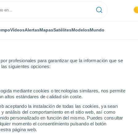
empo
Vídeos
Alertas
Mapas
Satélites
Modelos
Mundo
or profesionales para garantizar que la información que se
 las siguientes opciones:
ecogida mediante cookies o tecnologías similares, nos permite
on altos estándares de calidad sin coste.
Uruguay)
eb aceptando la instalación de todas las cookies, ya sean
 y análisis del comportamiento en el sitio web, así como
...
ntenido personalizado en función del mismo. Puedes consultar
alquier momento el consentimiento pulsando el botón
Por horas
uestra página web.
Cielos despejados en las
próximas horas