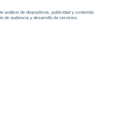
-
29
km/h
18
-
40
km/h
19
-
35
km/h
21
-
39
km/h
e análisis de dispositivos, publicidad y contenido
n de audiencia y desarrollo de servicios.
o
Noroeste
0 Bajo
°
11
-
24 km/h
FPS:
no
Noroeste
0 Bajo
°
7
-
21 km/h
FPS:
no
do
Norte
0 Bajo
8
-
13 km/h
FPS:
no
do
Norte
0 Bajo
7
-
12 km/h
FPS:
no
do
Norte
0 Bajo
9
-
15 km/h
FPS:
no