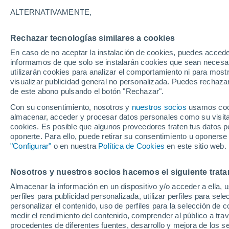
13°
ALTERNATIVAMENTE,
Rechazar tecnologías similares a cookies
Noroeste
En caso de no aceptar la instalación de cookies, puedes accede
Sensación de 13°
11
-
24 km
informamos de que solo se instalarán cookies que sean necesari
utilizarán cookies para analizar el comportamiento ni para most
visualizar publicidad general no personalizada. Puedes rechazar
de este abono pulsando el botón "Rechazar".
Tiempo 1 - 7 días
Mapa de temperatura
Satélites
Con su consentimiento, nosotros y
nuestros socios
usamos cooki
almacenar, acceder y procesar datos personales como su visita e
cookies. Es posible que algunos proveedores traten tus datos pe
oponerte. Para ello, puede retirar su consentimiento u oponerse
Mañana
Domingo
Hoy
"Configurar"
o en nuestra
Política de Cookies
en este sitio web.
8 Ago
9 Ago
7 Ago
Nosotros y nuestros socios hacemos el siguiente trata
Almacenar la información en un dispositivo y/o acceder a ella, 
30%
perfiles para publicidad personalizada, utilizar perfiles para sele
0.4 mm
personalizar el contenido, uso de perfiles para la selección de c
15°
/
6°
14°
/
4°
13°
/
4°
medir el rendimiento del contenido, comprender al público a tra
procedentes de diferentes fuentes, desarrollo y mejora de los se