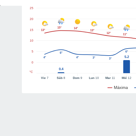
25
20
15°
14°
15
13°
13°
12°
11°
10
5
6°
6°
5.2
4°
4°
3°
3°
0
0.4
°C
Vie
7
Sáb
8
Dom
9
Lun
10
Mar
11
Mié
12
Máxima