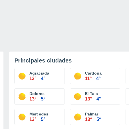
Principales ciudades
Agraciada
Cardona
13°
4°
11°
4°
Dolores
El Tala
13°
5°
13°
4°
Mercedes
Palmar
13°
5°
13°
5°