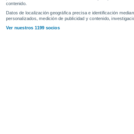
contenido.
16
-
35
km/h
13
-
28
km/h
15
25
-
49
km/h
Datos de localización geográfica precisa e identificación mediant
personalizados, medición de publicidad y contenido, investigació
Tiempo en Mercedes hoy
, 7 de agost
Ver nuestros 1199 socios
Soleado
13°
17:00
Sensación T.
13
Soleado
11°
18:00
Sensación T.
11
Cielo despeja
9°
19:00
Sensación T.
8°
Cielo despeja
8°
20:00
Sensación T.
8°
Cielo despeja
8°
21:00
Sensación T.
7°