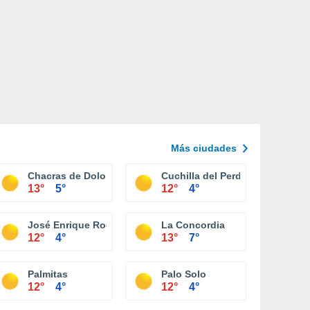
Más ciudades
Chacras de Dolores
Cuchilla del Perdido
13°
5°
12°
4°
José Enrique Rodo
La Concordia
12°
4°
13°
7°
Palmitas
Palo Solo
12°
4°
12°
4°