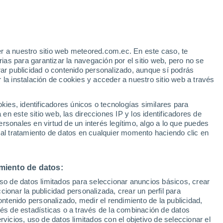
r a nuestro sitio web meteored.com.ec. En este caso, te
/h
as para garantizar la navegación por el sitio web, pero no se
rar publicidad o contenido personalizado, aunque sí podrás
 la instalación de cookies y acceder a nuestro sitio web a través
Modelos
es, identificadores únicos o tecnologías similares para
n este sitio web, las direcciones IP y los identificadores de
rsonales en virtud de un interés legítimo, algo a lo que puedes
 al tratamiento de datos en cualquier momento haciendo clic en
Lunes
Martes
Miércoles
Jueves
10 Ago
11 Ago
12 Ago
13 Ago
miento de datos:
uso de datos limitados para seleccionar anuncios básicos, crear
90%
90%
ccionar la publicidad personalizada, crear un perfil para
5.2 mm
3.5 mm
ontenido personalizado, medir el rendimiento de la publicidad,
13°
/
3°
12°
/
3°
11°
/
6°
11°
/
7°
vés de estadísticas o a través de la combinación de datos
rvicios, uso de datos limitados con el objetivo de seleccionar el