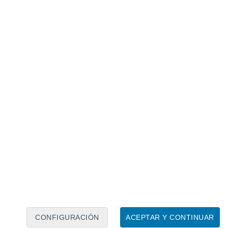
Calendario lunar
Lun
Mar
Mié
Jue
Vie
Sáb
Dom
7
8
9
10
11
12
13
14
15
16
17
18
19
20
CONFIGURACIÓN
ACEPTAR Y CONTINUAR
30