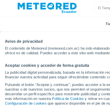
Ti
Aviso de privacidad
El contenido de Meteored (meteored.com.ec) ha sido elaborado p
ofrece es de calidad. Puedes acceder a este sitio web mediante
Aceptar cookies y acceder de forma gratuita
Inicio
Uruguay
Soriano
Mercedes
La publicidad digital personalizada, basada en la información r
financiar nuestra actividad para seguir ofreciéndote contenido c
Tiempo en Mercedes (
Pulsando el botón "Aceptar y continuar", puedes acceder a la w
nuestras o de nuestros socios, que nos permiten el seguimiento
17:03
Viernes
desarrollar un perfil específico para mostrarte publicidad y co
más información en nuestra
Política de Cookies
y retirar en cu
Configuración de cookies
que aparece disponible en el pie de n
Soleado