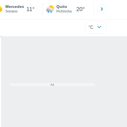
Mercedes
Quito
Cuenca
11°
20°
Soriano
Pichincha
Azuay
°C