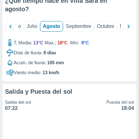
¿Qué tiempo hace en Villa Sara en
ados con el
 seleccionar
agosto
?
o.
calización
yo
Junio
Julio
Agosto
Septiembre
Octubre
Noviemb
precisa e
ión mediante
T. Media:
13°C
Max.:
18°C
Min:
8°C
, publicidad
Días de lluvia:
8
días
dos,
Acum. de lluvia:
105 mm
 publicidad
,
Viento medio:
13 km/h
ón de
 desarrollo
s.
Salida y Puesta del sol
tros 1199
Salida del sol
Puesta del sol
ios
07:22
18:04