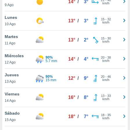
14°
/
3°
ublicidad y
km/h
9 Ago
do en
Lunes
 mismo.
15
-
32
13°
/
3°
km/h
sultar más
10 Ago
 en nuestra
 Cookies
y
Martes
15
-
30
13°
/
2°
ualquier
km/h
11 Ago
ento
Miércoles
 botón
90%
20
-
38
14°
/
4°
5.7 mm
km/h
12 Ago
ación de
kies
 disponible
Jueves
90%
20
-
46
12°
/
9°
e nuestra
15 mm
km/h
13 Ago
.
Viernes
IVAMENTE,
13
-
33
16°
/
8°
km/h
14 Ago
as
Sábado
18
-
35
18°
/
7°
 a cookies
km/h
15 Ago
 no aceptar