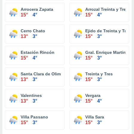
Arrocera Zapata
Arrozal Treinta y Tres
15°
4°
15°
4°
Cerro Chato
Ejido de Treinta y Tres
13°
3°
15°
3°
Estación Rincón
Gral. Enrique Martinez
15°
4°
15°
3°
Santa Clara de Olimar
Treinta y Tres
13°
3°
15°
3°
Valentines
Vergara
13°
3°
15°
4°
Villa Passano
Villa Sara
15°
3°
15°
3°