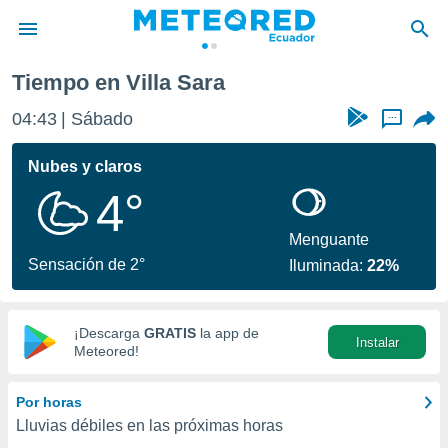
Tiempo en Villa Sara
privacidad
04:43
Sábado
...
o de
com.ec) ha
Nubes y claros
ado por
4°
es para
ue la
 que se
Menguante
e calidad.
Sensación de 2°
Iluminada:
22%
eder a este
ediante las
opciones:
¡Descarga
GRATIS
la app de
Instalar
ookies y
Meteored!
e forma
Por horas
d digital
Lluvias débiles en las próximas horas
ada, basada