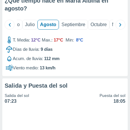
¿Qué tiempo hace en María Albina en
ados con el
 seleccionar
agosto
?
o.
calización
yo
Junio
Julio
Agosto
Septiembre
Octubre
Noviemb
precisa e
ión mediante
T. Media:
12°C
Max.:
17°C
Min:
8°C
, publicidad
Días de lluvia:
9
días
dos,
Acum. de lluvia:
112 mm
 publicidad
,
Viento medio:
13 km/h
ón de
 desarrollo
s.
Salida y Puesta del sol
tros 1199
Salida del sol
Puesta del sol
ios
07:23
18:05