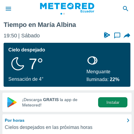
na
Tiempo en María Albina
privacidad
19:50
Sábado
...
o de
com.ec) ha
Cielo despejado
ado por
7°
es para
ue la
 que se
Menguante
e calidad.
Sensación de 4°
Iluminada:
22%
eder a este
ediante las
opciones:
¡Descarga
GRATIS
la app de
Instalar
ookies y
Meteored!
e forma
Por horas
d digital
Cielos despejados en las próximas horas
ada, basada