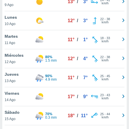
13°
/
3°
ublicidad y
km/h
9 Ago
do en
Lunes
 mismo.
22
-
38
12°
/
3°
km/h
sultar más
10 Ago
 en nuestra
 Cookies
y
Martes
18
-
33
11°
/
1°
ualquier
km/h
11 Ago
ento
Miércoles
 botón
80%
22
-
38
12°
/
4°
1.5 mm
km/h
12 Ago
ación de
kies
 disponible
Jueves
90%
25
-
45
11°
/
7°
e nuestra
4.9 mm
km/h
13 Ago
.
Viernes
IVAMENTE,
23
-
43
17°
/
9°
km/h
14 Ago
as
Sábado
70%
25
-
44
18°
/
11°
 a cookies
0.3 mm
km/h
15 Ago
 no aceptar