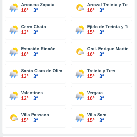
Arrocera Zapata
Arrozal Treinta y Tres
16°
3°
16°
3°
Cerro Chato
Ejido de Treinta y Tres
13°
3°
15°
3°
Estación Rincón
Gral. Enrique Martinez
16°
3°
16°
3°
Santa Clara de Olimar
Treinta y Tres
13°
3°
15°
3°
Valentines
Vergara
12°
3°
16°
3°
Villa Passano
Villa Sara
15°
3°
15°
3°