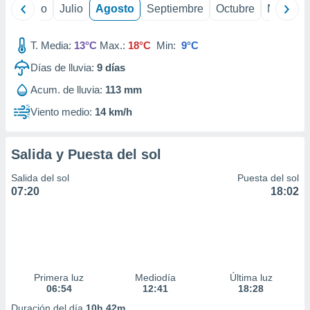
ados con el
yo
Junio
Julio
Agosto
Septiembre
Octubre
Noviemb
 seleccionar
o.
T. Media:
13°C
Max.:
18°C
Min:
9°C
calización
precisa e
Días de lluvia:
9
días
ión mediante
Acum. de lluvia:
113 mm
, publicidad
Viento medio:
14 km/h
dos,
 publicidad
Salida y Puesta del sol
,
ón de
Salida del sol
Puesta del sol
 desarrollo
07:20
18:02
s.
tros 1199
ios
Primera luz
Mediodía
Última luz
06:54
12:41
18:28
Duración del día
10h 42m