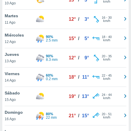
km/h
ublicidad y
10 Ago
do en
Martes
16
-
30
 mismo.
12°
/
3°
km/h
11 Ago
sultar más
 en nuestra
Miércoles
 Cookies
y
90%
18
-
40
15°
/
5°
2.5 mm
km/h
ualquier
12 Ago
ento
Jueves
90%
20
-
35
12°
/
9°
 botón
8.3 mm
km/h
13 Ago
ación de
kies
Viernes
 disponible
60%
22
-
45
18°
/
11°
0.2 mm
km/h
e nuestra
14 Ago
.
Sábado
24
-
44
19°
/
13°
IVAMENTE,
km/h
15 Ago
Domingo
as
80%
20
-
51
21°
/
15°
22 mm
km/h
16 Ago
 a cookies
 no aceptar