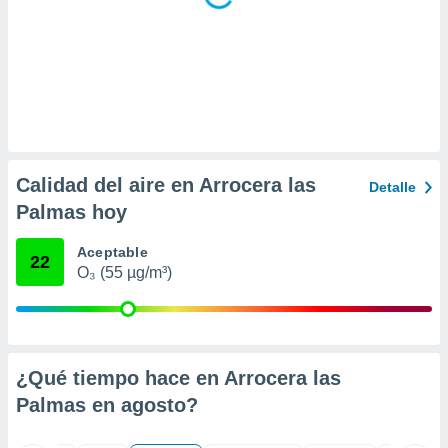
ar perfiles
idad
a, utilizar
a
 la
da, crear un
personalizar
o, uso de
Calidad del aire en Arrocera las
a la
Detalle
e contenido
Palmas hoy
do, medir el
 de la
Aceptable
medir el
22
O₃ (55 µg/m³)
 del
 comprender
 través de
s o a través
nación de
edentes de
¿Qué tiempo hace en Arrocera las
fuentes,
Palmas en
agosto
?
y mejora de
os, uso de