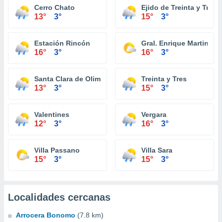
Cerro Chato
Ejido de Treinta y Tres
13°
3°
15°
3°
Estación Rincón
Gral. Enrique Martinez
16°
3°
16°
3°
Santa Clara de Olimar
Treinta y Tres
13°
3°
15°
3°
Valentines
Vergara
12°
3°
16°
3°
Villa Passano
Villa Sara
15°
3°
15°
3°
Localidades cercanas
Arrocera Bonomo
(7.8 km)