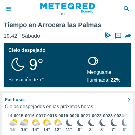
as Palmas
Tiempo en Arrocera las Palmas
privacidad
19:42
Sábado
...
o de
com.ec) ha
Cielo despejado
ado por
9°
es para
ue la
 que se
Menguante
e calidad.
Sensación de 7°
Iluminada:
22%
eder a este
ediante las
opciones:
Por horas
ookies y
Cielos despejados en las próximas horas
e forma
3:00
14:00
15:00
16:00
17:00
18:00
19:00
20:00
21:00
22:00
23:00
24:00
d digital
14°
15°
15°
14°
14°
12°
11°
9°
8°
8°
7°
6°
ada, basada