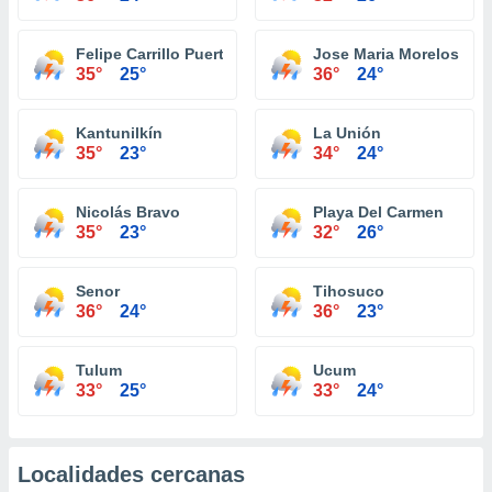
Felipe Carrillo Puerto
Jose Maria Morelos
35°
25°
36°
24°
Kantunilkín
La Unión
35°
23°
34°
24°
Nicolás Bravo
Playa Del Carmen
35°
23°
32°
26°
Senor
Tihosuco
36°
24°
36°
23°
Tulum
Ucum
33°
25°
33°
24°
Localidades cercanas