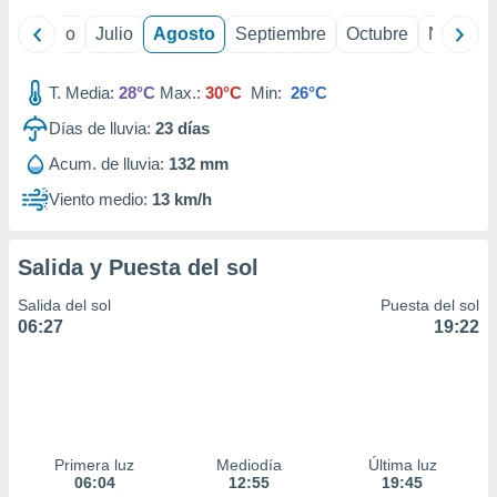
ados con el
 seleccionar
yo
Junio
Julio
Agosto
Septiembre
Octubre
Noviemb
o.
calización
T. Media:
28°C
Max.:
30°C
Min:
26°C
precisa e
ión mediante
Días de lluvia:
23
días
, publicidad
Acum. de lluvia:
132 mm
Viento medio:
13 km/h
dos,
 publicidad
,
Salida y Puesta del sol
ón de
 desarrollo
Salida del sol
Puesta del sol
s.
06:27
19:22
tros 1199
ios
Primera luz
Mediodía
Última luz
06:04
12:55
19:45