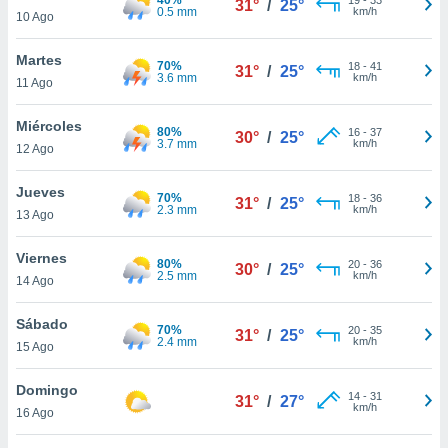
31°
/
25°
ublicidad y
0.5 mm
km/h
10 Ago
do en
Martes
 mismo.
70%
18
-
41
31°
/
25°
3.6 mm
km/h
sultar más
11 Ago
 en nuestra
 Cookies
y
Miércoles
80%
16
-
37
30°
/
25°
ualquier
3.7 mm
km/h
12 Ago
ento
Jueves
 botón
70%
18
-
36
31°
/
25°
2.3 mm
km/h
13 Ago
ación de
kies
 disponible
Viernes
80%
20
-
36
30°
/
25°
e nuestra
2.5 mm
km/h
14 Ago
.
Sábado
70%
IVAMENTE,
20
-
35
31°
/
25°
2.4 mm
km/h
15 Ago
as
Domingo
14
-
31
31°
/
27°
 a cookies
km/h
16 Ago
 no aceptar