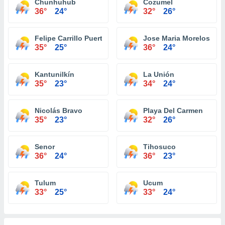
Chunhuhub
Cozumel
36°
24°
32°
26°
Felipe Carrillo Puerto
Jose Maria Morelos
35°
25°
36°
24°
Kantunilkín
La Unión
35°
23°
34°
24°
Nicolás Bravo
Playa Del Carmen
35°
23°
32°
26°
Senor
Tihosuco
36°
24°
36°
23°
Tulum
Ucum
33°
25°
33°
24°