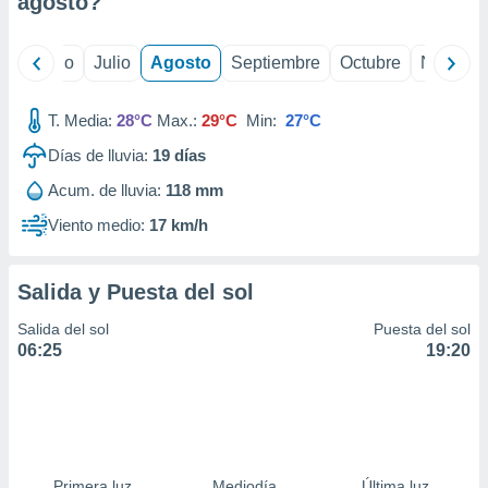
agosto
?
ados con el
 seleccionar
o.
yo
Junio
Julio
Agosto
Septiembre
Octubre
Noviemb
calización
precisa e
ión mediante
T. Media:
28°C
Max.:
29°C
Min:
27°C
Días de lluvia:
19
días
, publicidad
Acum. de lluvia:
118 mm
dos,
 publicidad
Viento medio:
17 km/h
,
ón de
 desarrollo
Salida y Puesta del sol
s.
Salida del sol
Puesta del sol
tros 1199
06:25
19:20
ios
Primera luz
Mediodía
Última luz