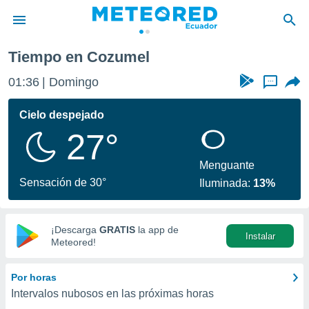
Tiempo en Cozumel
privacidad
01:36
Domingo
...
o de
com.ec) ha
Cielo despejado
ado por
27°
es para
ue la
 que se
Menguante
e calidad.
Sensación de 30°
Iluminada:
13%
eder a este
ediante las
opciones:
¡Descarga
GRATIS
la app de
Instalar
ookies y
Meteored!
e forma
Por horas
d digital
Intervalos nubosos en las próximas horas
ada, basada