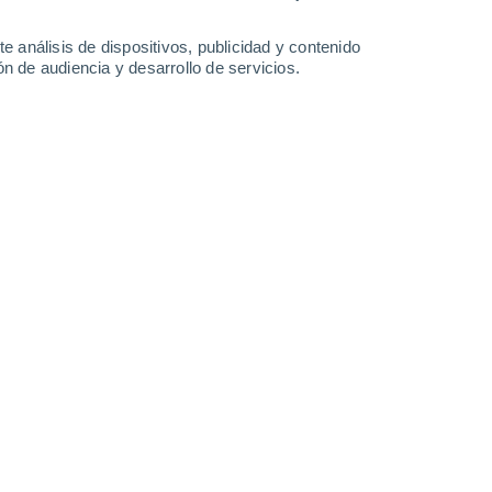
-
39
km/h
12
-
39
km/h
13
-
39
km/h
20
-
49
km/h
e análisis de dispositivos, publicidad y contenido
n de audiencia y desarrollo de servicios.
Noreste
0 Bajo
5
-
8 km/h
FPS:
no
Noreste
0 Bajo
3
-
8 km/h
FPS:
no
Norte
0 Bajo
3
-
6 km/h
FPS:
no
Noreste
1 Bajo
4
-
12 km/h
FPS:
no
Este
7 Alto
10
-
27 km/h
FPS:
15-25