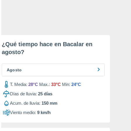
¿Qué tiempo hace en Bacalar en
agosto
?
Agosto
T. Media:
28°C
Max.:
33°C
Min:
24°C
Días de lluvia:
25
días
Acum. de lluvia:
150 mm
Viento medio:
9 km/h