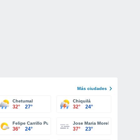
Más ciudades
Chetumal
Chiquilá
32°
27°
32°
24°
Felipe Carrillo Puerto
Jose Maria Morelos
36°
24°
37°
23°