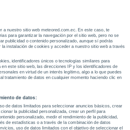
e
r a nuestro sitio web meteored.com.ec. En este caso, te
:
21%
as para garantizar la navegación por el sitio web, pero no se
rar publicidad o contenido personalizado, aunque sí podrás
 la instalación de cookies y acceder a nuestro sitio web a través
odelos
es, identificadores únicos o tecnologías similares para
n este sitio web, las direcciones IP y los identificadores de
rsonales en virtud de un interés legítimo, algo a lo que puedes
 al tratamiento de datos en cualquier momento haciendo clic en
Martes
Miércoles
Jueves
Viernes
11 Ago
12 Ago
13 Ago
14 Ago
miento de datos:
uso de datos limitados para seleccionar anuncios básicos, crear
90%
90%
90%
90%
ccionar la publicidad personalizada, crear un perfil para
5.7 mm
7 mm
2.8 mm
3.4 mm
ontenido personalizado, medir el rendimiento de la publicidad,
32°
/
25°
31°
/
23°
34°
/
24°
33°
/
25°
vés de estadísticas o a través de la combinación de datos
rvicios, uso de datos limitados con el objetivo de seleccionar el