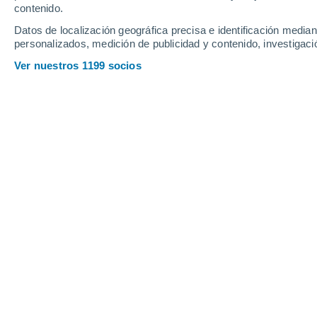
contenido.
12
-
31
km/h
13
-
33
km/h
11
13
-
33
km/h
Datos de localización geográfica precisa e identificación mediant
personalizados, medición de publicidad y contenido, investigació
Tiempo en Bacalar hoy
, 8 de agosto
Ver nuestros 1199 socios
Cielo despejado
26°
02:00
Sensación T.
27°
Nubes y claros
25°
03:00
Sensación T.
27°
Nubes y claros
25°
05:00
Sensación T.
26°
Nubes y claros
27°
08:00
Sensación T.
31°
Nubes y claros
32°
11:00
Sensación T.
35°