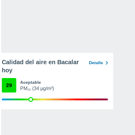
Calidad del aire en Bacalar
Detalle
hoy
Aceptable
29
PM₁₀ (34 µg/m³)