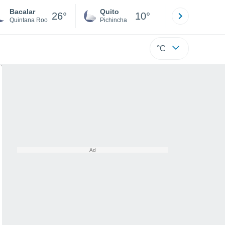
Bacalar
Quito
Cuenca
26°
10°
Quintana Roo
Pichincha
Azuay
°C