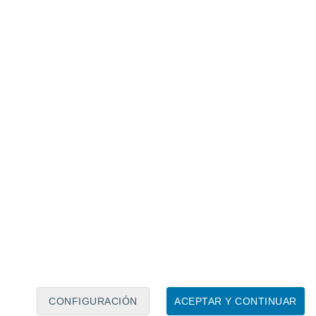
Calendario lunar
Lun
Mar
Mié
Jue
Vie
Sáb
Dom
8
9
10
11
12
13
14
15
16
17
18
19
20
21
CONFIGURACIÓN
ACEPTAR Y CONTINUAR