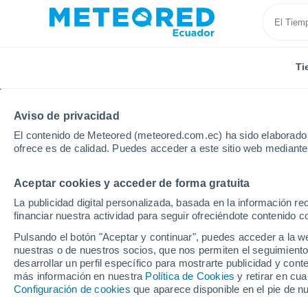
Ti
Aviso de privacidad
El contenido de Meteored (meteored.com.ec) ha sido elaborado p
ofrece es de calidad. Puedes acceder a este sitio web mediante
Aceptar cookies y acceder de forma gratuita
Inicio
México
Estado de Quintana Roo
Bacalar
La publicidad digital personalizada, basada en la información r
financiar nuestra actividad para seguir ofreciéndote contenido c
Tiempo en Bacalar
Pulsando el botón "Aceptar y continuar", puedes acceder a la w
nuestras o de nuestros socios, que nos permiten el seguimiento
01:46
Sábado
desarrollar un perfil específico para mostrarte publicidad y co
más información en nuestra
Política de Cookies
y retirar en cu
Configuración de cookies
que aparece disponible en el pie de n
Cielo despejado