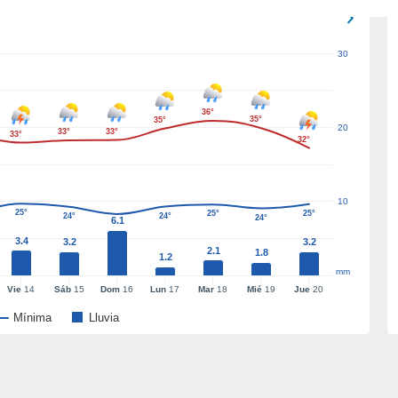
30
36°
35°
35°
20
33°
33°
33°
32°
10
25°
25°
25°
24°
24°
24°
6.1
3.4
3.2
3.2
2.1
1.8
1.2
mm
Vie
14
Sáb
15
Dom
16
Lun
17
Mar
18
Mié
19
Jue
20
Mínima
Lluvia