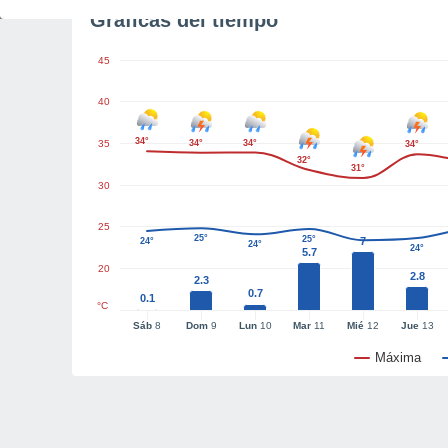
Gráficas del tiempo
45
40
34°
35
34°
34°
34°
32°
31°
30
25
25°
25°
7
24°
24°
24°
5.7
20
2.8
2.3
0.7
0.1
°C
Sáb
8
Dom
9
Lun
10
Mar
11
Mié
12
Jue
13
Máxima