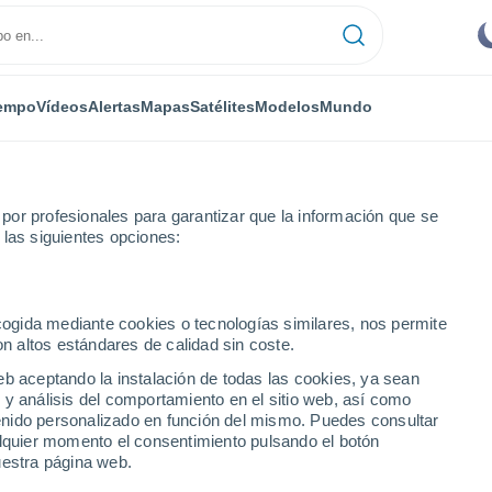
empo
Vídeos
Alertas
Mapas
Satélites
Modelos
Mundo
or profesionales para garantizar que la información que se
 las siguientes opciones:
ecogida mediante cookies o tecnologías similares, nos permite
on altos estándares de calidad sin coste.
eb aceptando la instalación de todas las cookies, ya sean
 y análisis del comportamiento en el sitio web, así como
...
ntenido personalizado en función del mismo. Puedes consultar
alquier momento el consentimiento pulsando el botón
Por horas
uestra página web.
Intervalos nubosos en las
próximas horas