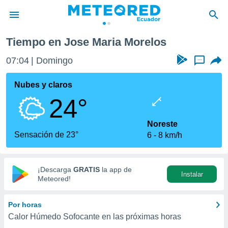
Tiempo en Jose Maria Morelos
privacidad
07:04
Domingo
...
o de
com.ec) ha
Nubes y claros
ado por
24°
es para
ue la
 que se
Noreste
e calidad.
Sensación de 23°
6
8 km/h
eder a este
ediante las
opciones:
¡Descarga
GRATIS
la app de
Instalar
ookies y
Meteored!
e forma
Por horas
d digital
Calor Húmedo Sofocante en las próximas horas
ada, basada