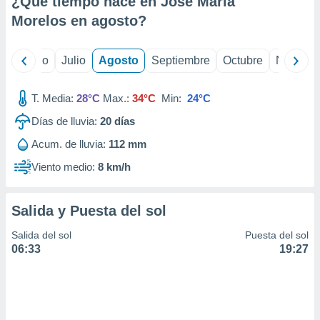
¿Qué tiempo hace en Jose Maria
ados con el
 seleccionar
Morelos en
agosto
?
o.
calización
yo
Junio
Julio
Agosto
Septiembre
Octubre
Noviemb
precisa e
ión mediante
T. Media:
28°C
Max.:
34°C
Min:
24°C
, publicidad
Días de lluvia:
20
días
dos,
Acum. de lluvia:
112 mm
 publicidad
,
Viento medio:
8 km/h
ón de
 desarrollo
s.
Salida y Puesta del sol
tros 1199
Salida del sol
Puesta del sol
ios
06:33
19:27