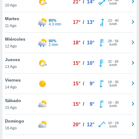
21°
/
14°
ublicidad y
km/h
10 Ago
do en
Martes
 mismo.
80%
23
-
40
17°
/
13°
4.3 mm
km/h
sultar más
11 Ago
 en nuestra
 Cookies
y
Miércoles
80%
28
-
56
18°
/
10°
ualquier
2 mm
km/h
12 Ago
ento
Jueves
 botón
32
-
65
15°
/
10°
km/h
13 Ago
ación de
kies
 disponible
Viernes
18
-
35
15°
/
9°
e nuestra
km/h
14 Ago
.
Sábado
IVAMENTE,
16
-
30
15°
/
9°
km/h
15 Ago
as
Domingo
10
-
19
20°
/
12°
 a cookies
km/h
16 Ago
 no aceptar