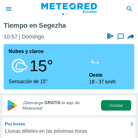
Tiempo en Segezha
privacidad
10:57
Domingo
...
o de
com.ec) ha
Nubes y claros
ado por
15°
es para
ue la
 que se
Oeste
e calidad.
Sensación de 15°
18
37 km/h
eder a este
ediante las
opciones:
¡Descarga
GRATIS
la app de
Instalar
ookies y
Meteored!
e forma
Por horas
d digital
Lluvias débiles en las próximas horas
ada, basada