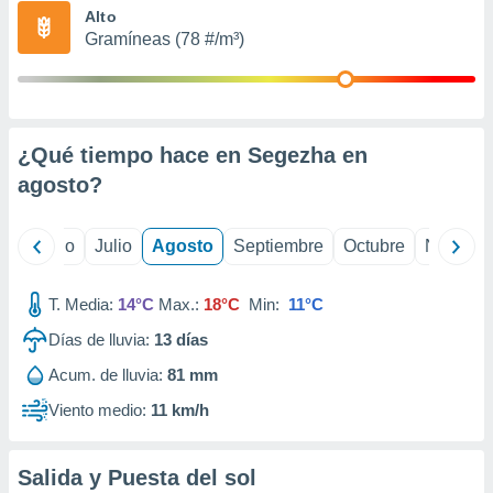
ados con el
Alto
 seleccionar
Gramíneas (78 #/m³)
o.
calización
precisa e
ión mediante
¿Qué tiempo hace en Segezha en
, publicidad
agosto
?
dos,
 publicidad
,
yo
Junio
Julio
Agosto
Septiembre
Octubre
Noviemb
ón de
 desarrollo
T. Media:
14°C
Max.:
18°C
Min:
11°C
s.
Días de lluvia:
13
días
tros 1199
ios
Acum. de lluvia:
81 mm
Viento medio:
11 km/h
Salida y Puesta del sol