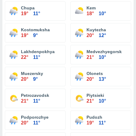
Chupa
Kem
19°
11°
18°
10°
Kostomuksha
Kuytezha
19°
9°
20°
12°
Lakhdenpokhya
Medvezhyegorsk
22°
11°
21°
10°
Muezersky
Olonets
20°
9°
20°
13°
Petrozavodsk
Piytsieki
21°
11°
21°
10°
Podporozhye
Pudozh
20°
11°
19°
11°