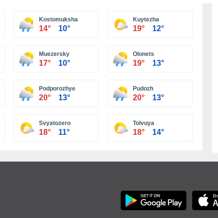
Más ciudades
Kostomuksha
Kuytezha
14°
10°
19°
12°
Muezersky
Olonets
17°
10°
19°
13°
Podporozhye
Pudozh
20°
13°
20°
13°
Svyatozero
Tolvuya
18°
11°
18°
14°