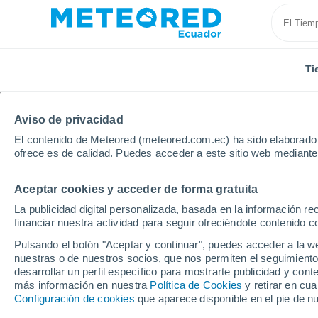
Ti
Aviso de privacidad
El contenido de Meteored (meteored.com.ec) ha sido elaborado p
ofrece es de calidad. Puedes acceder a este sitio web mediante
Aceptar cookies y acceder de forma gratuita
Inicio
Rusia
Carelia
La publicidad digital personalizada, basada en la información r
financiar nuestra actividad para seguir ofreciéndote contenido c
Tiempo en Carelia
Pulsando el botón "Aceptar y continuar", puedes acceder a la w
nuestras o de nuestros socios, que nos permiten el seguimiento
desarrollar un perfil específico para mostrarte publicidad y co
Hoy, 8 agosto
Todo el día
Símbolo
más información en nuestra
Política de Cookies
y retirar en cu
Configuración de cookies
que aparece disponible en el pie de n
C
13°