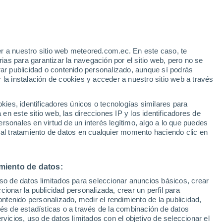
16°
12°
r a nuestro sitio web meteored.com.ec. En este caso, te
Kem
as para garantizar la navegación por el sitio web, pero no se
rar publicidad o contenido personalizado, aunque sí podrás
 la instalación de cookies y acceder a nuestro sitio web a través
7°
0°
es, identificadores únicos o tecnologías similares para
17°
n este sitio web, las direcciones IP y los identificadores de
13°
Segezha
rsonales en virtud de un interés legítimo, algo a lo que puedes
 al tratamiento de datos en cualquier momento haciendo clic en
19°
12°
Medvezhyegorsk
miento de datos:
uso de datos limitados para seleccionar anuncios básicos, crear
ccionar la publicidad personalizada, crear un perfil para
ontenido personalizado, medir el rendimiento de la publicidad,
20°
19°
13°
vés de estadísticas o a través de la combinación de datos
13°
Pudozh
Petrozavodsk
rvicios, uso de datos limitados con el objetivo de seleccionar el