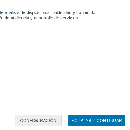
19°
e análisis de dispositivos, publicidad y contenido
12°
n de audiencia y desarrollo de servicios.
uytezha
Leaflet
|
©
OpenStreetMap
|
ECMWF
by © Meteored
CONFIGURACIÓN
ACEPTAR Y CONTINUAR