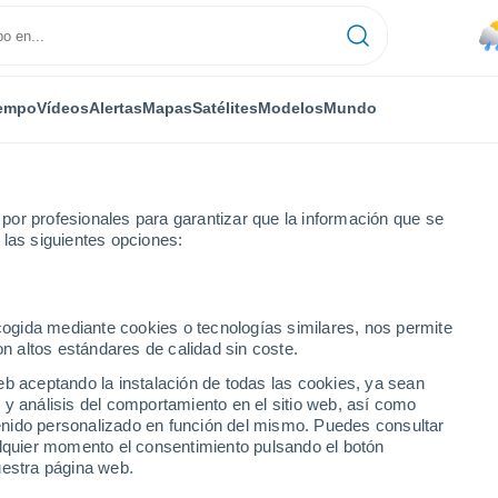
empo
Vídeos
Alertas
Mapas
Satélites
Modelos
Mundo
or profesionales para garantizar que la información que se
 las siguientes opciones:
ecogida mediante cookies o tecnologías similares, nos permite
on altos estándares de calidad sin coste.
eb aceptando la instalación de todas las cookies, ya sean
 y análisis del comportamiento en el sitio web, así como
ntenido personalizado en función del mismo. Puedes consultar
14°
alquier momento el consentimiento pulsando el botón
11°
uestra página web.
hupa