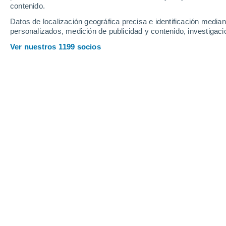
contenido.
Lakhdenpokhya
Datos de localización geográfica precisa e identificación mediant
personalizados, medición de publicidad y contenido, investigació
K
Ver nuestros 1199 socios
Principales ciudades