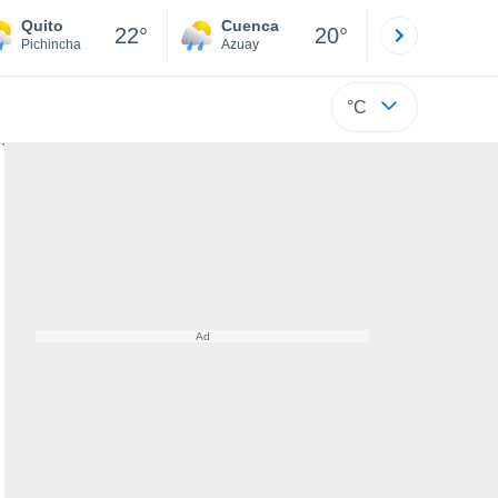
Quito
Cuenca
Atacames
22°
20°
Pichincha
Azuay
Esmeraldas
°C