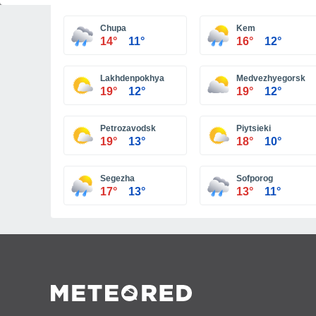
Chupa
Kem
14°
11°
16°
12°
Lakhdenpokhya
Medvezhyegorsk
19°
12°
19°
12°
Petrozavodsk
Piytsieki
19°
13°
18°
10°
Segezha
Sofporog
17°
13°
13°
11°