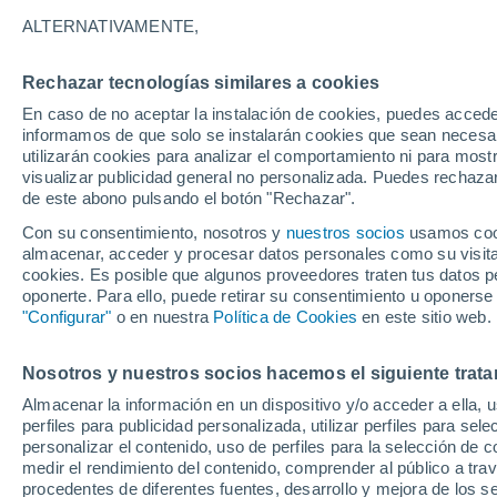
11°
ALTERNATIVAMENTE,
Sofporog
Rechazar tecnologías similares a cookies
En caso de no aceptar la instalación de cookies, puedes accede
informamos de que solo se instalarán cookies que sean necesari
14°
utilizarán cookies para analizar el comportamiento ni para most
10°
Kostomuksha
visualizar publicidad general no personalizada. Puedes rechazar
de este abono pulsando el botón "Rechazar".
1
1
Con su consentimiento, nosotros y
nuestros socios
usamos cooki
Muezersky
almacenar, acceder y procesar datos personales como su visita e
cookies. Es posible que algunos proveedores traten tus datos pe
oponerte. Para ello, puede retirar su consentimiento u oponerse
"Configurar"
o en nuestra
Política de Cookies
en este sitio web.
Nosotros y nuestros socios hacemos el siguiente trata
Almacenar la información en un dispositivo y/o acceder a ella, 
perfiles para publicidad personalizada, utilizar perfiles para sele
personalizar el contenido, uso de perfiles para la selección de c
medir el rendimiento del contenido, comprender al público a tra
19°
procedentes de diferentes fuentes, desarrollo y mejora de los se
12°