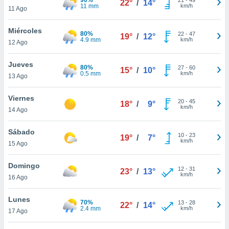
22°
/
14°
ublicidad y
11 mm
km/h
11 Ago
do en
Miércoles
 mismo.
80%
22
-
47
19°
/
12°
4.9 mm
km/h
sultar más
12 Ago
 en nuestra
 Cookies
y
Jueves
80%
27
-
60
15°
/
10°
ualquier
0.5 mm
km/h
13 Ago
ento
Viernes
 botón
20
-
45
18°
/
9°
km/h
14 Ago
ación de
kies
 disponible
Sábado
10
-
23
19°
/
7°
e nuestra
km/h
15 Ago
.
Domingo
IVAMENTE,
12
-
31
23°
/
13°
km/h
16 Ago
as
Lunes
70%
13
-
28
22°
/
14°
 a cookies
2.4 mm
km/h
17 Ago
 no aceptar