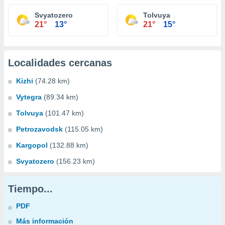
Svyatozero
Tolvuya
21°
13°
21°
15°
Localidades cercanas
Kizhi
(74.28 km)
Vytegra
(89.34 km)
Tolvuya
(101.47 km)
Petrozavodsk
(115.05 km)
Kargopol
(132.88 km)
Svyatozero
(156.23 km)
Tiempo...
PDF
Más información