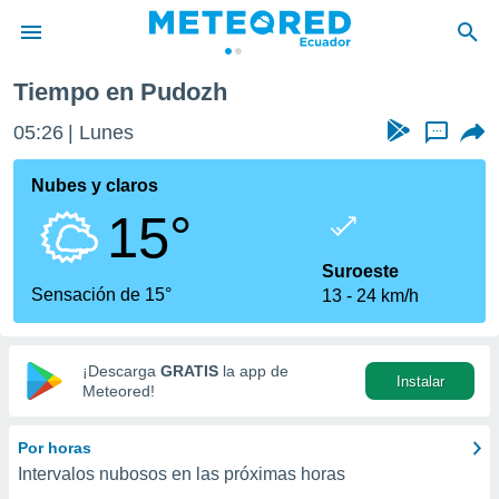
Tiempo en Pudozh
privacidad
05:26
Lunes
...
o de
com.ec) ha
Nubes y claros
ado por
15°
es para
ue la
 que se
Suroeste
e calidad.
Sensación de 15°
13
24 km/h
eder a este
ediante las
opciones:
¡Descarga
GRATIS
la app de
Instalar
ookies y
Meteored!
e forma
Por horas
d digital
Intervalos nubosos en las próximas horas
ada, basada