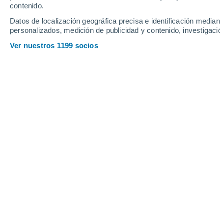
contenido.
23
-
45
km/h
18
-
39
km/h
25
22
-
44
km/h
Datos de localización geográfica precisa e identificación mediant
personalizados, medición de publicidad y contenido, investigació
Tiempo en Petrozavodsk hoy
, 9 de a
Ver nuestros 1199 socios
Nubes y claros
20°
15:00
Sensación T.
20°
Soleado
20°
16:00
Sensación T.
20°
Nubes y claros
21°
17:00
Sensación T.
21°
Nubes y claros
20°
18:00
Sensación T.
20°
Nubes y claros
19°
19:00
Sensación T.
19°