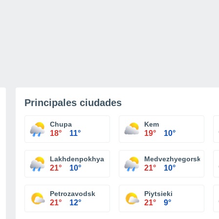
Principales ciudades
Chupa
Kem
18°
11°
19°
10°
Lakhdenpokhya
Medvezhyegorsk
21°
10°
21°
10°
Petrozavodsk
Piytsieki
21°
12°
21°
9°