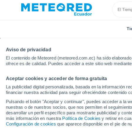
Ti
Aviso de privacidad
El contenido de Meteored (meteored.com.ec) ha sido elaborado p
ofrece es de calidad. Puedes acceder a este sitio web mediante
Aceptar cookies y acceder de forma gratuita
Inicio
Rusia
Carelia
Petrozavodsk
La publicidad digital personalizada, basada en la información r
financiar nuestra actividad para seguir ofreciéndote contenido c
Tiempo en Petrozavod
Pulsando el botón "Aceptar y continuar", puedes acceder a la w
nuestras o de nuestros socios, que nos permiten el seguimiento
15:05
Domingo
desarrollar un perfil específico para mostrarte publicidad y co
más información en nuestra
Política de Cookies
y retirar en cu
Configuración de cookies
que aparece disponible en el pie de n
Nubes y claros