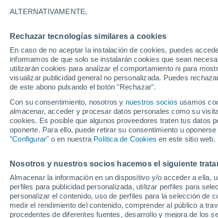
20°
ALTERNATIVAMENTE,
Rechazar tecnologías similares a cookies
Oeste
En caso de no aceptar la instalación de cookies, puedes accede
Sensación de 20°
18
-
40 km
informamos de que solo se instalarán cookies que sean necesari
utilizarán cookies para analizar el comportamiento ni para most
visualizar publicidad general no personalizada. Puedes rechazar
de este abono pulsando el botón "Rechazar".
Tiempo 1 - 7 días
Mapa de nubosidad
Satélites
M
Con su consentimiento, nosotros y
nuestros socios
usamos cooki
almacenar, acceder y procesar datos personales como su visita e
cookies. Es posible que algunos proveedores traten tus datos pe
oponerte. Para ello, puede retirar su consentimiento u oponerse
Mañana
Martes
M
Hoy
"Configurar"
o en nuestra
Política de Cookies
en este sitio web.
10 Ago
11 Ago
9 Ago
Nosotros y nuestros socios hacemos el siguiente trata
Almacenar la información en un dispositivo y/o acceder a ella, 
90%
perfiles para publicidad personalizada, utilizar perfiles para sele
3.9 mm
personalizar el contenido, uso de perfiles para la selección de c
22°
/
14°
18°
/
14°
21°
/
12°
medir el rendimiento del contenido, comprender al público a tra
procedentes de diferentes fuentes, desarrollo y mejora de los se