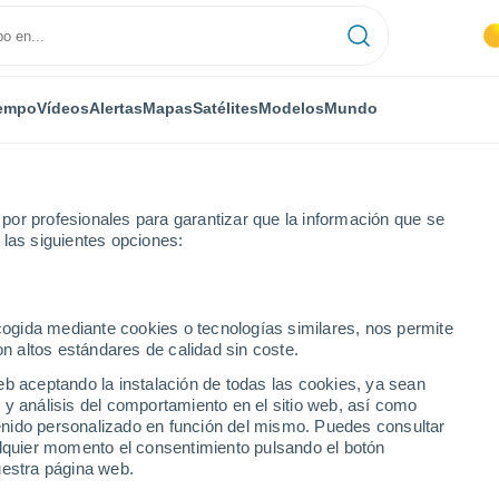
empo
Vídeos
Alertas
Mapas
Satélites
Modelos
Mundo
or profesionales para garantizar que la información que se
 las siguientes opciones:
ecogida mediante cookies o tecnologías similares, nos permite
on altos estándares de calidad sin coste.
sk
eb aceptando la instalación de todas las cookies, ya sean
 y análisis del comportamiento en el sitio web, así como
...
ntenido personalizado en función del mismo. Puedes consultar
alquier momento el consentimiento pulsando el botón
Por horas
uestra página web.
Intervalos nubosos en las
próximas horas