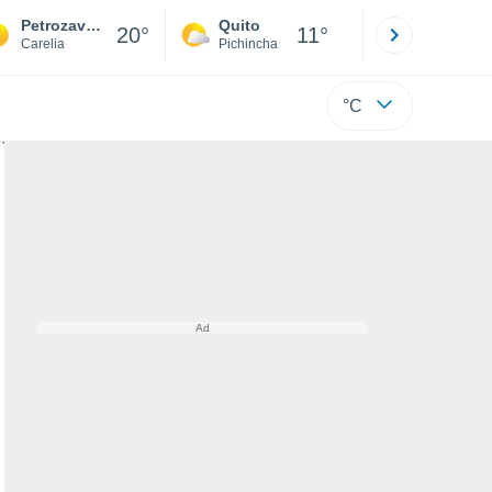
Petrozavodsk
Quito
Cuenca
20°
11°
Carelia
Pichincha
Azuay
°C