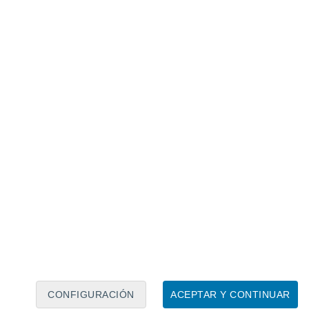
Calendario lunar
Lun
Mar
Mié
Jue
Vie
Sáb
Dom
9
10
11
12
13
14
15
16
17
18
19
20
21
22
CONFIGURACIÓN
ACEPTAR Y CONTINUAR
20