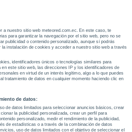
r a nuestro sitio web meteored.com.ec. En este caso, te
/h
as para garantizar la navegación por el sitio web, pero no se
rar publicidad o contenido personalizado, aunque sí podrás
 la instalación de cookies y acceder a nuestro sitio web a través
odelos
es, identificadores únicos o tecnologías similares para
n este sitio web, las direcciones IP y los identificadores de
rsonales en virtud de un interés legítimo, algo a lo que puedes
 al tratamiento de datos en cualquier momento haciendo clic en
iércoles
Jueves
Viernes
Sábado
12 Ago
13 Ago
14 Ago
15 Ago
miento de datos:
uso de datos limitados para seleccionar anuncios básicos, crear
90%
ccionar la publicidad personalizada, crear un perfil para
4.4 mm
ontenido personalizado, medir el rendimiento de la publicidad,
18°
/
11°
15°
/
10°
18°
/
9°
21°
/
10°
vés de estadísticas o a través de la combinación de datos
rvicios, uso de datos limitados con el objetivo de seleccionar el