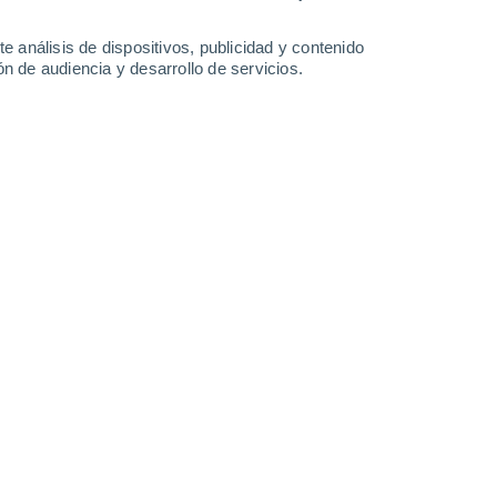
-
46
km/h
27
-
57
km/h
17
-
35
km/h
7
-
17
km/h
e análisis de dispositivos, publicidad y contenido
n de audiencia y desarrollo de servicios.
gosto
Oeste
3 Medio
18
-
40 km/h
FPS:
6-10
Oeste
2 Bajo
18
-
37 km/h
FPS:
no
Oeste
1 Bajo
15
-
35 km/h
FPS:
no
Oeste
1 Bajo
14
-
29 km/h
FPS:
no
Oeste
0 Bajo
13
-
29 km/h
FPS:
no