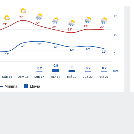
15
24°
22°
21°
20°
20°
20°
18°
10
14°
14°
13°
12°
12°
11°
5
10°
0.9
0.5
0.2
0.2
0.2
mm
Sáb
15
Dom
16
Lun
17
Mar
18
Mié
19
Jue
20
Vie
21
Mínima
Lluvia