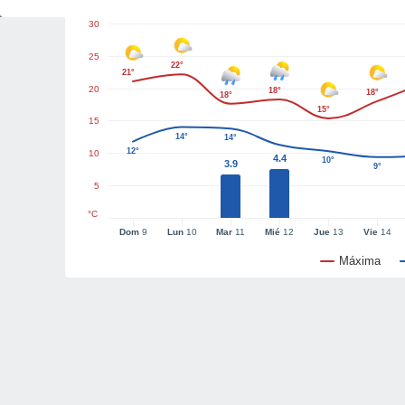
30
25
22°
21°
20
18°
18°
18°
15°
15
14°
14°
12°
10
4.4
10°
3.9
9°
5
°C
Dom
9
Lun
10
Mar
11
Mié
12
Jue
13
Vie
14
Máxima