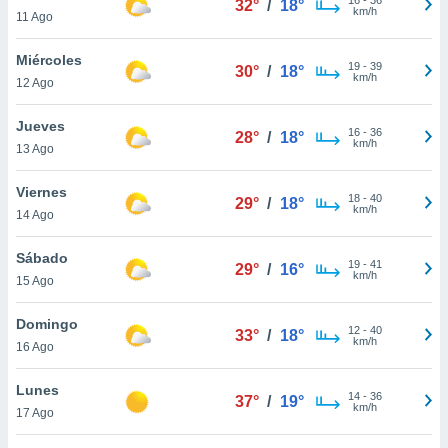
32°
/
18°
ublicidad y
km/h
11 Ago
do en
Miércoles
 mismo.
19
-
39
30°
/
18°
km/h
sultar más
12 Ago
 en nuestra
 Cookies
y
Jueves
16
-
36
28°
/
18°
ualquier
km/h
13 Ago
ento
Viernes
 botón
18
-
40
29°
/
18°
km/h
14 Ago
ación de
kies
 disponible
Sábado
19
-
41
29°
/
16°
e nuestra
km/h
15 Ago
.
Domingo
IVAMENTE,
12
-
40
33°
/
18°
km/h
16 Ago
as
Lunes
14
-
36
37°
/
19°
 a cookies
km/h
17 Ago
 no aceptar