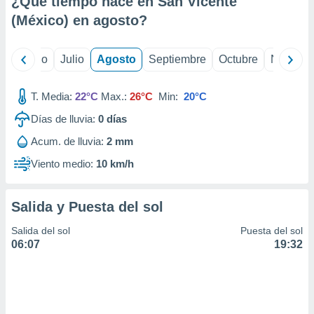
¿Qué tiempo hace en San Vicente
ados con el
 seleccionar
(México) en
agosto
?
o.
calización
yo
Junio
Julio
Agosto
Septiembre
Octubre
Noviemb
precisa e
ión mediante
T. Media:
22°C
Max.:
26°C
Min:
20°C
, publicidad
Días de lluvia:
0
días
dos,
Acum. de lluvia:
2 mm
 publicidad
,
Viento medio:
10 km/h
ón de
 desarrollo
s.
Salida y Puesta del sol
tros 1199
Salida del sol
Puesta del sol
ios
06:07
19:32