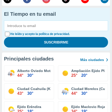
El Tiempo en tu email
He leído y acepto la política de privacidad.
Principales ciudades
Más ciudades
Alberto Oviedo Mota (Reacomodo)
Ampliación Ejido Plan L
44°
30°
25°
20°
Ciudad Coahuila (Km. 57)
Ciudad Morelos (Cuerv
43°
30°
44°
30°
Ejido Eréndira
Ejido Maclovio Rojas
25°
18°
34°
19°