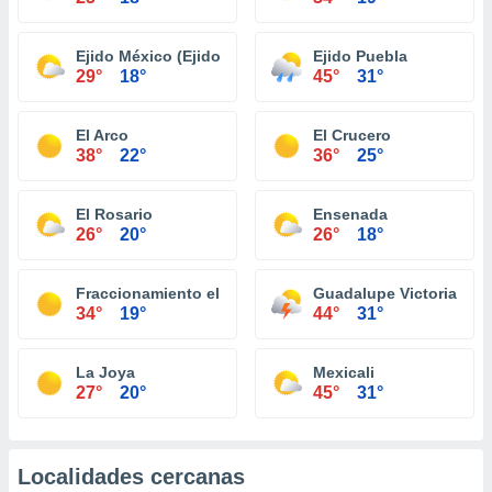
Ejido México (Ejido Punta Colonet)
Ejido Puebla
29°
18°
45°
31°
El Arco
El Crucero
38°
22°
36°
25°
El Rosario
Ensenada
26°
20°
26°
18°
Fraccionamiento el Niño
Guadalupe Victoria (Km.
34°
19°
44°
31°
La Joya
Mexicali
27°
20°
45°
31°
Localidades cercanas