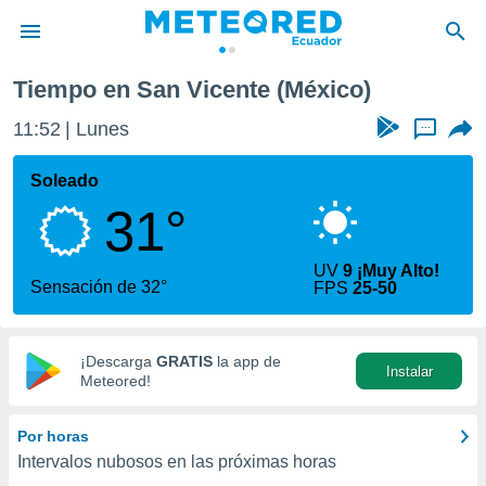
Tiempo en San Vicente (México)
privacidad
11:52
Lunes
...
o de
com.ec) ha
Soleado
ado por
31°
es para
ue la
 que se
UV
9 ¡Muy Alto!
e calidad.
Sensación de 32°
FPS
25-50
eder a este
ediante las
opciones:
¡Descarga
GRATIS
la app de
Instalar
ookies y
Meteored!
e forma
Por horas
d digital
Intervalos nubosos en las próximas horas
ada, basada