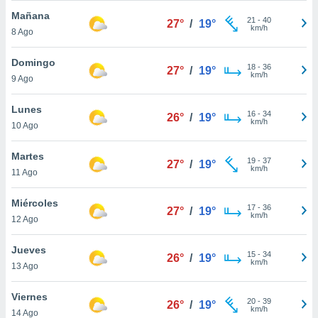
ublicidad y
Mañana
21
-
40
27°
/
19°
km/h
do en
8 Ago
 mismo.
sultar más
Domingo
18
-
36
27°
/
19°
 en nuestra
km/h
9 Ago
 Cookies
y
ualquier
Lunes
16
-
34
26°
/
19°
km/h
10 Ago
ento
 botón
ación de
Martes
19
-
37
27°
/
19°
kies
km/h
11 Ago
 disponible
e nuestra
Miércoles
.
17
-
36
27°
/
19°
km/h
12 Ago
IVAMENTE,
Jueves
15
-
34
26°
/
19°
km/h
13 Ago
as
 a cookies
Viernes
20
-
39
26°
/
19°
 no aceptar
km/h
14 Ago