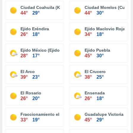
Ciudad Coahuila (Km. 57)
Ciudad Morelos (Cuerv
44°
29°
44°
30°
Ejido Eréndira
Ejido Maclovio Rojas
26°
18°
34°
18°
Ejido México (Ejido Punta Colonet)
Ejido Puebla
28°
17°
45°
30°
El Arco
El Crucero
39°
23°
38°
25°
El Rosario
Ensenada
26°
20°
26°
18°
Fraccionamiento el Niño
Guadalupe Victoria (Km.
33°
19°
45°
29°