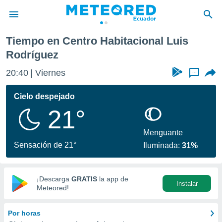
l Luis Rodríguez
Tiempo en Centro Habitacional Luis
privacidad
Rodríguez
o de
20:40
Viernes
...
com.ec) ha
ado por
Cielo despejado
es para
ue la
21°
 que se
e calidad.
Menguante
eder a este
Sensación de 21°
ediante las
Iluminada:
31%
opciones:
ookies y
¡Descarga
GRATIS
la app de
e forma
Instalar
Meteored!
d digital
Por horas
ada, basada