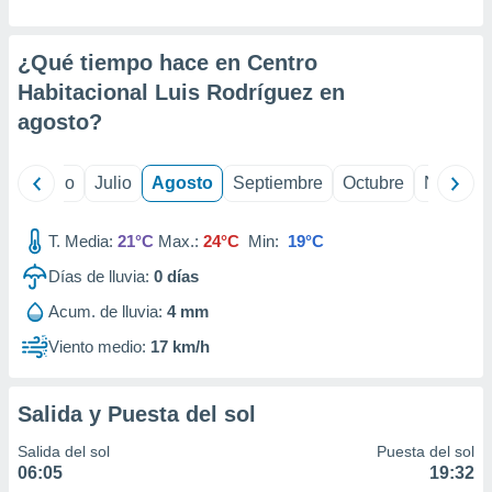
ados con el
 seleccionar
o.
¿Qué tiempo hace en Centro
calización
Habitacional Luis Rodríguez en
precisa e
agosto
?
ión mediante
, publicidad
yo
Junio
Julio
Agosto
Septiembre
Octubre
Noviemb
dos,
 publicidad
T. Media:
21°C
Max.:
24°C
Min:
19°C
,
ón de
Días de lluvia:
0
días
 desarrollo
s.
Acum. de lluvia:
4 mm
tros 1199
Viento medio:
17 km/h
ios
Salida y Puesta del sol
Salida del sol
Puesta del sol
06:05
19:32