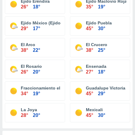
Ejido Eréndira
Ejido Maclovio Rojas
26°
18°
35°
19°
Ejido México (Ejido Punta Colonet)
Ejido Puebla
29°
17°
45°
30°
El Arco
El Crucero
38°
22°
38°
25°
El Rosario
Ensenada
26°
20°
27°
18°
Fraccionamiento el Niño
Guadalupe Victoria (Km.
34°
19°
45°
29°
La Joya
Mexicali
28°
20°
45°
30°