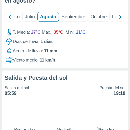
en
agosto
?
ados con el
 seleccionar
o.
yo
Junio
Julio
Agosto
Septiembre
Octubre
Noviemb
calización
precisa e
ión mediante
T. Media:
27°C
Max.:
35°C
Min:
21°C
Días de lluvia:
1
días
, publicidad
Acum. de lluvia:
11 mm
dos,
 publicidad
Viento medio:
11 km/h
,
ón de
 desarrollo
Salida y Puesta del sol
s.
Salida del sol
Puesta del sol
tros 1199
05:59
19:18
ios
Primera luz
Mediodía
Última luz