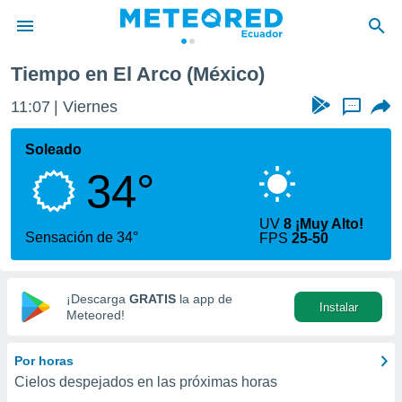
Tiempo en El Arco (México)
privacidad
11:07
Viernes
...
o de
com.ec) ha
Soleado
ado por
34°
es para
ue la
 que se
UV
8 ¡Muy Alto!
e calidad.
Sensación de 34°
FPS
25-50
eder a este
ediante las
opciones:
¡Descarga
GRATIS
la app de
Instalar
ookies y
Meteored!
e forma
Por horas
d digital
Cielos despejados en las próximas horas
ada, basada