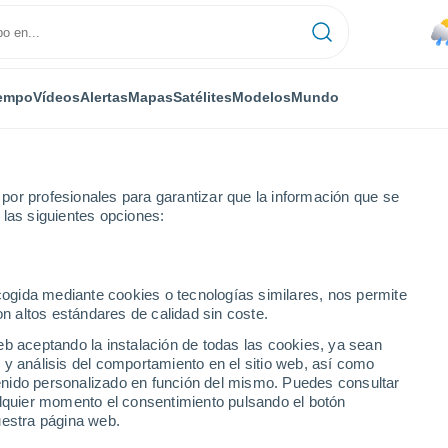
empo
Vídeos
Alertas
Mapas
Satélites
Modelos
Mundo
or profesionales para garantizar que la información que se
 las siguientes opciones:
uebla
ecogida mediante cookies o tecnologías similares, nos permite
on altos estándares de calidad sin coste.
a
eb aceptando la instalación de todas las cookies, ya sean
 y análisis del comportamiento en el sitio web, así como
...
ntenido personalizado en función del mismo. Puedes consultar
alquier momento el consentimiento pulsando el botón
Por horas
uestra página web.
Riesgo de tormentas en las
próximas horas