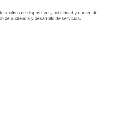
-
43
km/h
18
-
40
km/h
13
-
38
km/h
13
-
31
km/h
e análisis de dispositivos, publicidad y contenido
n de audiencia y desarrollo de servicios.
osto
Sureste
4 Medio
15
-
37 km/h
FPS:
6-10
Sureste
2 Bajo
11
-
33 km/h
FPS:
no
Sureste
1 Bajo
10
-
26 km/h
FPS:
no
Sureste
0 Bajo
11
-
22 km/h
FPS:
no
Sureste
0 Bajo
12
-
23 km/h
FPS:
no