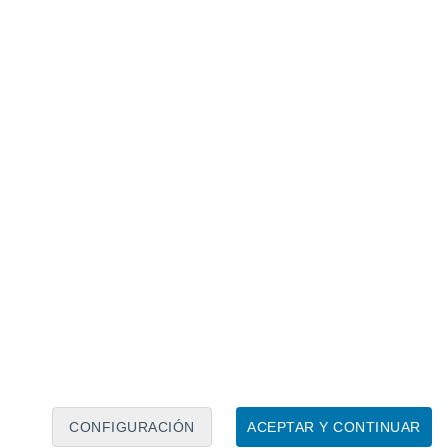
Calendario lunar
Lun
Mar
Mié
Jue
Vie
Sáb
Dom
6
7
8
9
10
11
12
13
14
15
16
17
18
19
CONFIGURACIÓN
ACEPTAR Y CONTINUAR