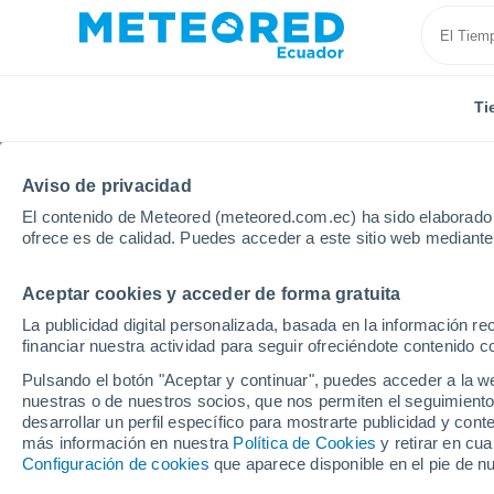
Ti
Aviso de privacidad
El contenido de Meteored (meteored.com.ec) ha sido elaborado p
ofrece es de calidad. Puedes acceder a este sitio web mediante
Aceptar cookies y acceder de forma gratuita
Inicio
México
Estado de Baja California
Ejido P
La publicidad digital personalizada, basada en la información r
financiar nuestra actividad para seguir ofreciéndote contenido c
Tiempo en Ejido Puebl
Pulsando el botón "Aceptar y continuar", puedes acceder a la w
nuestras o de nuestros socios, que nos permiten el seguimiento
16:08
Jueves
desarrollar un perfil específico para mostrarte publicidad y co
más información en nuestra
Política de Cookies
y retirar en cu
Configuración de cookies
que aparece disponible en el pie de n
Lluvia débil