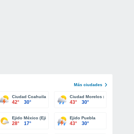
Más ciudades
 Libertador
Ciudad Coahuila (Km. 57)
Ciudad Morelos (Cuervos)
42°
30°
43°
30°
Ejido México (Ejido Punta Colonet)
Ejido Puebla
28°
17°
43°
30°