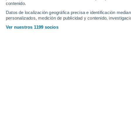
contenido.
13
-
30
km/h
20
-
40
km/h
23
20
-
37
km/h
Datos de localización geográfica precisa e identificación mediant
personalizados, medición de publicidad y contenido, investigació
Tiempo en Ejido Puebla hoy
, 6 de ag
Ver nuestros 1199 socios
Lluvia débil
30%
42°
16:00
0.1 mm
Sensación T.
44°
Tormenta
30%
40°
17:00
0.5 mm
Sensación T.
42°
Nubes y claros
40°
18:00
Sensación T.
42°
Nubes y claros
39°
19:00
Sensación T.
41°
Nubes y claros
38°
20:00
Sensación T.
40°