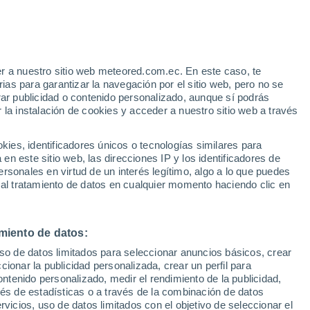
r a nuestro sitio web meteored.com.ec. En este caso, te
as para garantizar la navegación por el sitio web, pero no se
rar publicidad o contenido personalizado, aunque sí podrás
 la instalación de cookies y acceder a nuestro sitio web a través
Modelos
es, identificadores únicos o tecnologías similares para
n este sitio web, las direcciones IP y los identificadores de
rsonales en virtud de un interés legítimo, algo a lo que puedes
 al tratamiento de datos en cualquier momento haciendo clic en
omingo
Lunes
Martes
Miércoles
9 Ago
10 Ago
11 Ago
12 Ago
miento de datos:
uso de datos limitados para seleccionar anuncios básicos, crear
30%
30%
ccionar la publicidad personalizada, crear un perfil para
0.4 mm
0.2 mm
ontenido personalizado, medir el rendimiento de la publicidad,
45°
/
32°
44°
/
30°
44°
/
31°
44°
/
30°
vés de estadísticas o a través de la combinación de datos
rvicios, uso de datos limitados con el objetivo de seleccionar el