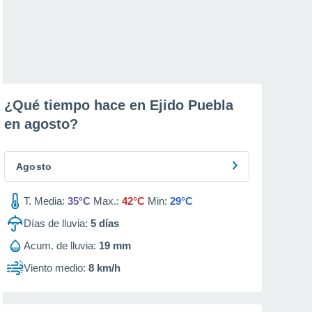
¿Qué tiempo hace en Ejido Puebla
en
agosto
?
Agosto
T. Media:
35°C
Max.:
42°C
Min:
29°C
Días de lluvia:
5
días
Acum. de lluvia:
19 mm
Viento medio:
8 km/h