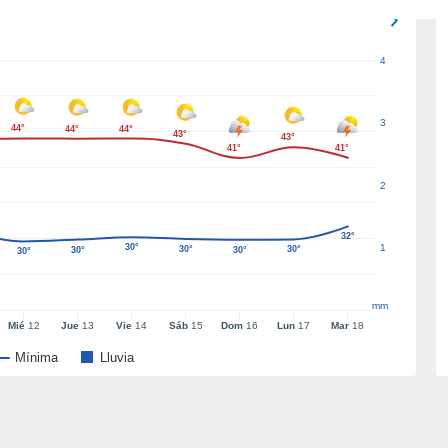
4
3
44°
44°
44°
43°
43°
41°
41°
2
32°
30°
1
30°
30°
30°
30°
30°
mm
Mié
12
Jue
13
Vie
14
Sáb
15
Dom
16
Lun
17
Mar
18
Mínima
Lluvia