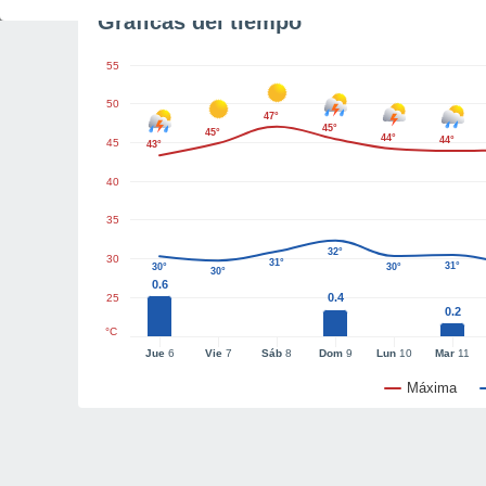
Gráficas del tiempo
55
50
47°
45°
45°
44°
44°
45
43°
40
35
32°
30
31°
31°
30°
30°
30°
0.6
0.4
25
0.2
°C
Jue
6
Vie
7
Sáb
8
Dom
9
Lun
10
Mar
11
Máxima