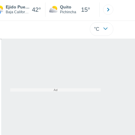
Ejido Puebla
Quito
Cuenca
42°
15°
Baja California
Pichincha
Azuay
°C