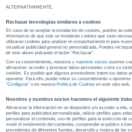
42°
ALTERNATIVAMENTE,
Rechazar tecnologías similares a cookies
30%
En caso de no aceptar la instalación de cookies, puedes accede
Sensación de 44°
0.1 mm
informamos de que solo se instalarán cookies que sean necesari
utilizarán cookies para analizar el comportamiento ni para most
visualizar publicidad general no personalizada. Puedes rechazar
de este abono pulsando el botón "Rechazar".
Tiempo 1 - 7 días
Mapa de temperatura
Satélites
Con su consentimiento, nosotros y
nuestros socios
usamos cooki
almacenar, acceder y procesar datos personales como su visita e
cookies. Es posible que algunos proveedores traten tus datos pe
oponerte. Para ello, puede retirar su consentimiento u oponerse
Mañana
Sábado
D
Hoy
"Configurar"
o en nuestra
Política de Cookies
en este sitio web.
7 Ago
8 Ago
6 Ago
Nosotros y nuestros socios hacemos el siguiente trata
Almacenar la información en un dispositivo y/o acceder a ella, 
30%
perfiles para publicidad personalizada, utilizar perfiles para sele
0.6 mm
personalizar el contenido, uso de perfiles para la selección de c
45°
/
30°
47°
/
31°
43°
/
30°
medir el rendimiento del contenido, comprender al público a tra
procedentes de diferentes fuentes, desarrollo y mejora de los se