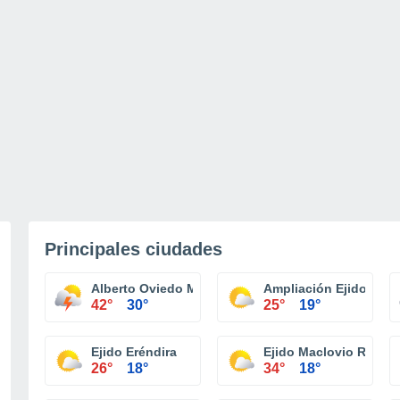
Principales ciudades
Alberto Oviedo Mota (Reacomodo)
Ampliación Ejido Plan
42°
30°
25°
19°
Ejido Eréndira
Ejido Maclovio Rojas
26°
18°
34°
18°