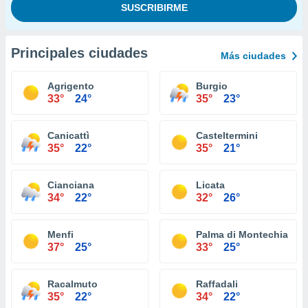
Principales ciudades
Más ciudades
Agrigento
Burgio
33°
24°
35°
23°
Canicattì
Casteltermini
35°
22°
35°
21°
Cianciana
Licata
34°
22°
32°
26°
Menfi
Palma di Montechiaro
37°
25°
33°
25°
Racalmuto
Raffadali
35°
22°
34°
22°