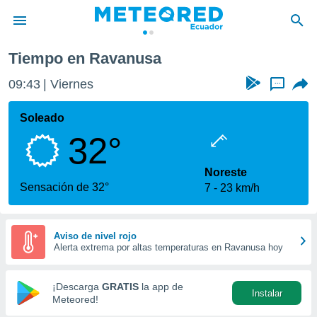
Tiempo en Ravanusa
privacidad
09:43
Viernes
...
o de
com.ec) ha
Soleado
ado por
32°
es para
ue la
 que se
Noreste
e calidad.
Sensación de 32°
7
23 km/h
eder a este
ediante las
opciones:
Aviso de nivel rojo
Alerta extrema por altas temperaturas en Ravanusa hoy
ookies y
e forma
¡Descarga
GRATIS
la app de
Instalar
d digital
Meteored!
ada, basada