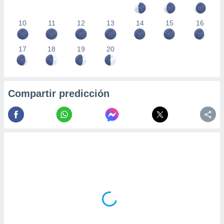
10
11
12
13
14
15
16
17
18
19
20
Compartir predicción