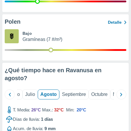
ados con el
 seleccionar
o.
calización
Polen
Detalle
precisa e
ión mediante
Bajo
Gramíneas (7 #/m³)
, publicidad
dos,
 publicidad
,
¿Qué tiempo hace en Ravanusa en
ón de
 desarrollo
agosto
?
s.
tros 1199
yo
Junio
Julio
Agosto
Septiembre
Octubre
Noviemb
ios
T. Media:
26°C
Max.:
32°C
Min:
20°C
Días de lluvia:
1
días
Acum. de lluvia:
9 mm