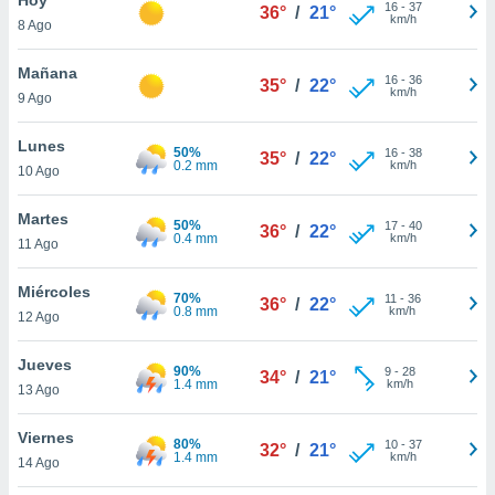
ublicidad y
16
-
37
36°
/
21°
km/h
8 Ago
do en
 mismo.
Mañana
16
-
36
35°
/
22°
sultar más
km/h
9 Ago
 en nuestra
 Cookies
y
Lunes
50%
16
-
38
ualquier
35°
/
22°
0.2 mm
km/h
10 Ago
ento
 botón
Martes
50%
17
-
40
36°
/
22°
ación de
0.4 mm
km/h
11 Ago
kies
 disponible
Miércoles
70%
11
-
36
e nuestra
36°
/
22°
0.8 mm
km/h
12 Ago
.
Jueves
IVAMENTE,
90%
9
-
28
34°
/
21°
1.4 mm
km/h
13 Ago
as
Viernes
80%
10
-
37
32°
/
21°
 a cookies
1.4 mm
km/h
14 Ago
 no aceptar