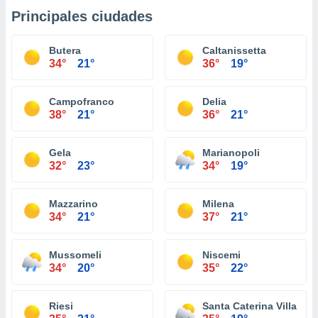
Principales ciudades
Butera
Caltanissetta
34°
21°
36°
19°
Campofranco
Delia
38°
21°
36°
21°
Gela
Marianopoli
32°
23°
34°
19°
Mazzarino
Milena
34°
21°
37°
21°
Mussomeli
Niscemi
34°
20°
35°
22°
Riesi
Santa Caterina Villarmo