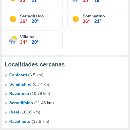
35°
21°
35°
19°
Serradifalco
Sommatino
36°
20°
36°
21°
Villalba
34°
20°
Localidades cercanas
Canicattì
(6.5 km)
Sommatino
(6.77 km)
Ravanusa
(10.79 km)
Serradifalco
(11.48 km)
Riesi
(16.35 km)
Racalmuto
(17.8 km)