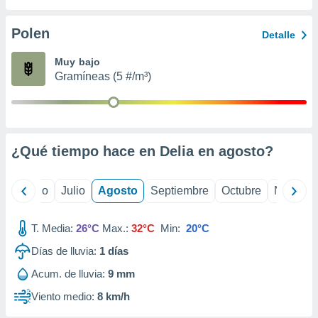
ados con el
 seleccionar
o.
Polen
Detalle
calización
Muy bajo
precisa e
Gramíneas (5 #/m³)
ión mediante
, publicidad
dos,
 publicidad
¿Qué tiempo hace en Delia en
agosto
?
,
ón de
 desarrollo
yo
Junio
Julio
Agosto
Septiembre
Octubre
Noviemb
s.
tros 1199
T. Media:
26°C
Max.:
32°C
Min:
20°C
ios
Días de lluvia:
1
días
Acum. de lluvia:
9 mm
Viento medio:
8 km/h