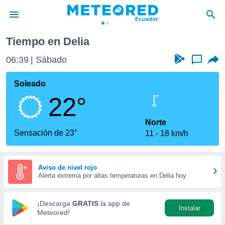
Tiempo en Delia
privacidad
06:39
Sábado
...
o de
com.ec) ha
Soleado
ado por
22°
es para
ue la
 que se
Norte
e calidad.
Sensación de 23°
11
18 km/h
eder a este
ediante las
opciones:
Aviso de nivel rojo
Alerta extrema por altas temperaturas en Delia hoy
ookies y
e forma
¡Descarga
GRATIS
la app de
Instalar
d digital
Meteored!
ada, basada