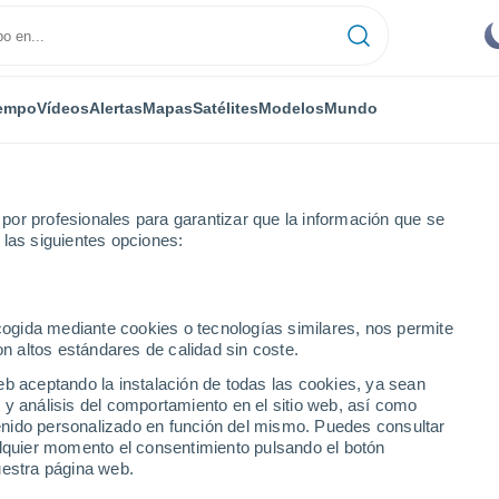
empo
Vídeos
Alertas
Mapas
Satélites
Modelos
Mundo
or profesionales para garantizar que la información que se
 las siguientes opciones:
ecogida mediante cookies o tecnologías similares, nos permite
on altos estándares de calidad sin coste.
eb aceptando la instalación de todas las cookies, ya sean
 y análisis del comportamiento en el sitio web, así como
...
ntenido personalizado en función del mismo. Puedes consultar
alquier momento el consentimiento pulsando el botón
Por horas
uestra página web.
Cielos despejados en las
próximas horas