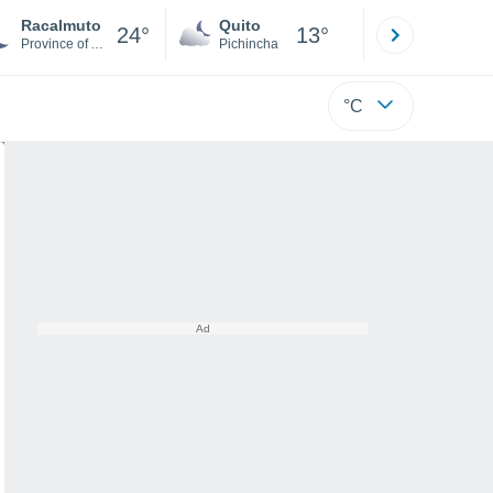
Racalmuto
Quito
Cuenca
24°
13°
Province of Agrigento
Pichincha
Azuay
°C