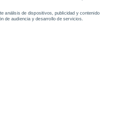
-
39
km/h
12
-
37
km/h
16
-
42
km/h
6
-
32
km/h
e análisis de dispositivos, publicidad y contenido
n de audiencia y desarrollo de servicios.
to
Noreste
0 Bajo
8
-
16 km/h
FPS:
no
Norte
0 Bajo
8
-
16 km/h
FPS:
no
Norte
0 Bajo
7
-
16 km/h
FPS:
no
Norte
0 Bajo
6
-
14 km/h
FPS:
no
Norte
1 Bajo
8
-
18 km/h
FPS:
no