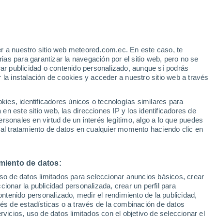
e
r a nuestro sitio web meteored.com.ec. En este caso, te
:
35%
as para garantizar la navegación por el sitio web, pero no se
rar publicidad o contenido personalizado, aunque sí podrás
 la instalación de cookies y acceder a nuestro sitio web a través
Modelos
es, identificadores únicos o tecnologías similares para
n este sitio web, las direcciones IP y los identificadores de
rsonales en virtud de un interés legítimo, algo a lo que puedes
 al tratamiento de datos en cualquier momento haciendo clic en
Lunes
Martes
Miércoles
Jueves
10 Ago
11 Ago
12 Ago
13 Ago
miento de datos:
uso de datos limitados para seleccionar anuncios básicos, crear
60%
70%
ccionar la publicidad personalizada, crear un perfil para
0.3 mm
0.5 mm
ontenido personalizado, medir el rendimiento de la publicidad,
34°
/
22°
36°
/
22°
35°
/
22°
34°
/
21°
vés de estadísticas o a través de la combinación de datos
rvicios, uso de datos limitados con el objetivo de seleccionar el