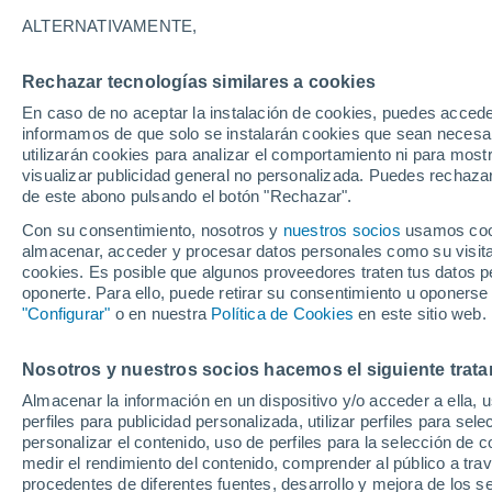
24°
ALTERNATIVAMENTE,
Rechazar tecnologías similares a cookies
Menguant
En caso de no aceptar la instalación de cookies, puedes accede
Iluminada
Sensación de 23°
informamos de que solo se instalarán cookies que sean necesari
utilizarán cookies para analizar el comportamiento ni para most
visualizar publicidad general no personalizada. Puedes rechazar
de este abono pulsando el botón "Rechazar".
Tiempo 1 - 7 días
Mapa de temperatura
Satélites
Con su consentimiento, nosotros y
nuestros socios
usamos cooki
almacenar, acceder y procesar datos personales como su visita e
cookies. Es posible que algunos proveedores traten tus datos pe
oponerte. Para ello, puede retirar su consentimiento u oponerse
Mañana
Domingo
Hoy
"Configurar"
o en nuestra
Política de Cookies
en este sitio web.
8 Ago
9 Ago
7 Ago
Nosotros y nuestros socios hacemos el siguiente trata
Almacenar la información en un dispositivo y/o acceder a ella, 
60%
perfiles para publicidad personalizada, utilizar perfiles para sele
1.5 mm
personalizar el contenido, uso de perfiles para la selección de c
36°
/
21°
35°
/
21°
35°
/
22°
medir el rendimiento del contenido, comprender al público a tra
procedentes de diferentes fuentes, desarrollo y mejora de los se