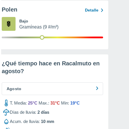
Polen
Detalle
Bajo
Gramíneas (9 #/m³)
¿Qué tiempo hace en Racalmuto en
agosto
?
Agosto
T. Media:
25°C
Max.:
31°C
Min:
19°C
Días de lluvia:
2
días
Acum. de lluvia:
10 mm