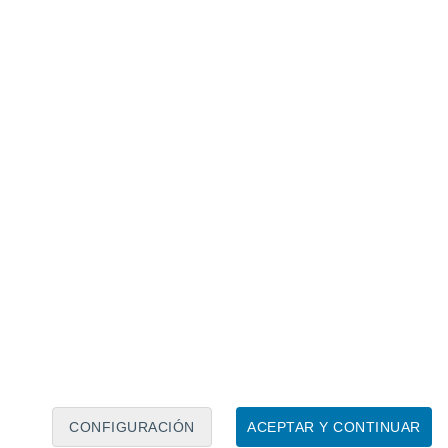
Calendario lunar
Lun
Mar
Mié
Jue
Vie
Sáb
Dom
7
8
9
10
11
12
13
14
15
16
17
18
19
20
CONFIGURACIÓN
ACEPTAR Y CONTINUAR