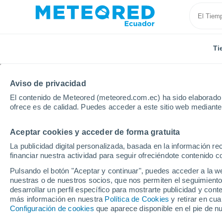
Ti
Aviso de privacidad
El contenido de Meteored (meteored.com.ec) ha sido elaborado p
ofrece es de calidad. Puedes acceder a este sitio web mediante
Aceptar cookies y acceder de forma gratuita
Inicio
Italia
Provincia de Agrigento
Racalmuto
La publicidad digital personalizada, basada en la información r
financiar nuestra actividad para seguir ofreciéndote contenido c
Tiempo en Racalmuto
Pulsando el botón "Aceptar y continuar", puedes acceder a la w
nuestras o de nuestros socios, que nos permiten el seguimiento
02:36
Viernes
desarrollar un perfil específico para mostrarte publicidad y co
más información en nuestra
Política de Cookies
y retirar en cu
Configuración de cookies
que aparece disponible en el pie de n
Cielo despejado