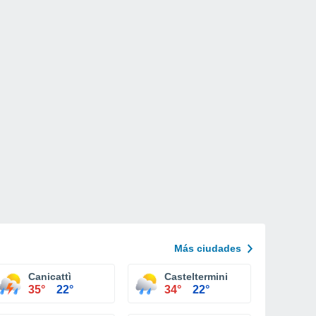
Más ciudades
Canicattì
Casteltermini
35°
22°
34°
22°