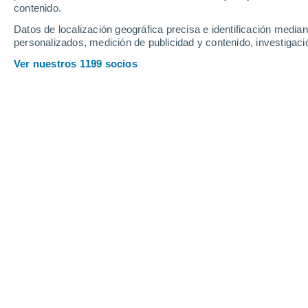
contenido.
17
-
39
km/h
17
-
38
km/h
17
15
-
34
km/h
Datos de localización geográfica precisa e identificación mediant
personalizados, medición de publicidad y contenido, investigació
Tiempo en Racalmuto hoy
, 7 de agos
Ver nuestros 1199 socios
Cielo despejado
24°
03:00
Sensación T.
23°
Cielo despejado
23°
04:00
Sensación T.
23°
Cielo despejado
23°
05:00
Sensación T.
22°
Soleado
23°
06:00
Sensación T.
22°
Soleado
25°
08:00
Sensación T.
26°