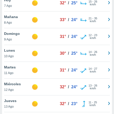
ublicidad y
15
-
26
32°
/
25°
km/h
7 Ago
do en
 mismo.
Mañana
21
-
35
33°
/
24°
sultar más
km/h
8 Ago
 en nuestra
 Cookies
y
Domingo
12
-
23
ualquier
31°
/
24°
km/h
9 Ago
ento
 botón
Lunes
14
-
26
30°
/
25°
ación de
km/h
10 Ago
kies
 disponible
Martes
14
-
27
e nuestra
31°
/
24°
km/h
11 Ago
.
Miércoles
IVAMENTE,
13
-
26
32°
/
24°
km/h
12 Ago
as
Jueves
11
-
25
32°
/
23°
 a cookies
km/h
13 Ago
 no aceptar