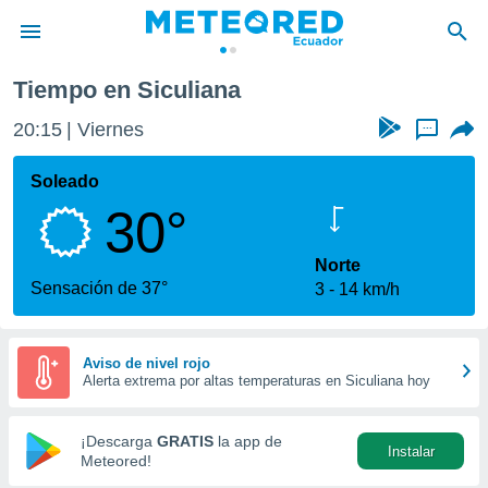
Tiempo en Siculiana
privacidad
20:15
Viernes
...
o de
com.ec) ha
Soleado
ado por
30°
es para
ue la
 que se
Norte
e calidad.
Sensación de 37°
3
14 km/h
eder a este
ediante las
opciones:
Aviso de nivel rojo
Alerta extrema por altas temperaturas en Siculiana hoy
ookies y
e forma
¡Descarga
GRATIS
la app de
Instalar
d digital
Meteored!
ada, basada