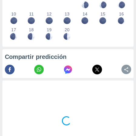
10
11
12
13
14
15
16
17
18
19
20
Compartir predicción