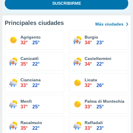
Principales ciudades
Más ciudades
Agrigento
Burgio
32°
25°
34°
23°
Canicattì
Casteltermini
35°
22°
34°
22°
Cianciana
Licata
33°
22°
32°
26°
Menfi
Palma di Montechiaro
37°
25°
33°
25°
Racalmuto
Raffadali
35°
22°
33°
23°