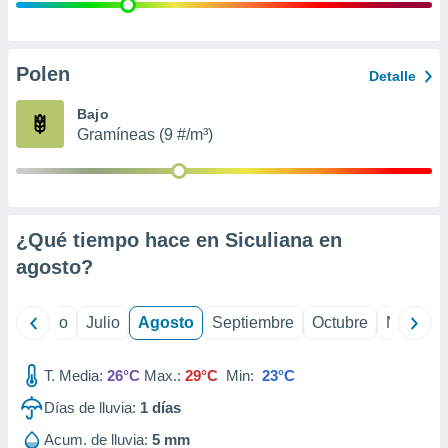
ados con el
 seleccionar
o.
calización
Polen
Detalle
precisa e
ión mediante
Bajo
Gramíneas (9 #/m³)
, publicidad
dos,
 publicidad
,
¿Qué tiempo hace en Siculiana en
ón de
 desarrollo
agosto
?
s.
tros 1199
yo
Junio
Julio
Agosto
Septiembre
Octubre
Noviemb
ios
T. Media:
26°C
Max.:
29°C
Min:
23°C
Días de lluvia:
1
días
Acum. de lluvia:
5 mm