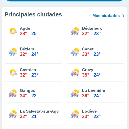
Principales ciudades
Más ciudades
Agde
Bédarieux
28°
25°
32°
23°
Béziers
Canet
32°
24°
33°
23°
Castries
Cruzy
32°
23°
35°
24°
Ganges
La Livinière
34°
22°
36°
24°
La Salvetat-sur-Agout
Lodève
32°
21°
33°
22°