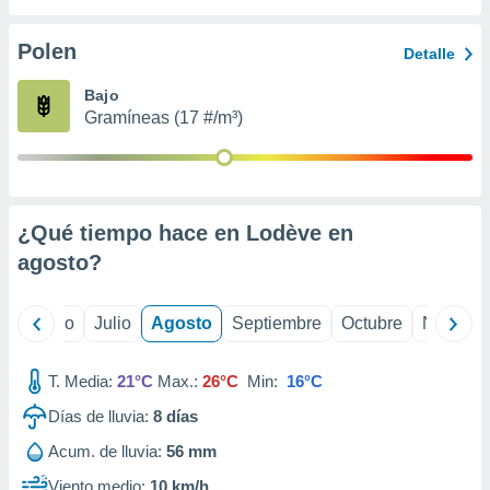
ados con el
 seleccionar
o.
Polen
Detalle
calización
Bajo
precisa e
Gramíneas (17 #/m³)
ión mediante
, publicidad
dos,
 publicidad
¿Qué tiempo hace en Lodève en
,
agosto
?
ón de
 desarrollo
s.
yo
Junio
Julio
Agosto
Septiembre
Octubre
Noviemb
tros 1199
ios
T. Media:
21°C
Max.:
26°C
Min:
16°C
Días de lluvia:
8
días
Acum. de lluvia:
56 mm
Viento medio:
10 km/h