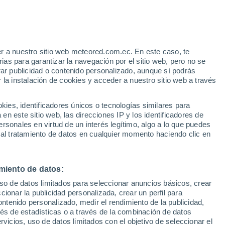
34°
r a nuestro sitio web meteored.com.ec. En este caso, te
17°
as para garantizar la navegación por el sitio web, pero no se
34°
rar publicidad o contenido personalizado, aunque sí podrás
16°
34°
 la instalación de cookies y acceder a nuestro sitio web a través
Mende
18°
Rodez
37°
19°
es, identificadores únicos o tecnologías similares para
37°
38°
Mons
n este sitio web, las direcciones IP y los identificadores de
18°
38°
19°
rsonales en virtud de un interés legítimo, algo a lo que puedes
Saint-
23°
Albi
Affrique
 al tratamiento de datos en cualquier momento haciendo clic en
Nimes
36°
23°
Montpellier
34°
23°
39°
miento de datos:
Béziers
22°
uso de datos limitados para seleccionar anuncios básicos, crear
Carcasona
5°
ccionar la publicidad personalizada, crear un perfil para
0°
ontenido personalizado, medir el rendimiento de la publicidad,
35°
vés de estadísticas o a través de la combinación de datos
23°
rvicios, uso de datos limitados con el objetivo de seleccionar el
Perpiñán