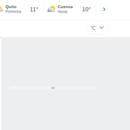
Quito
Cuenca
Atacames
11°
10°
Pichincha
Azuay
Esmeraldas
°C