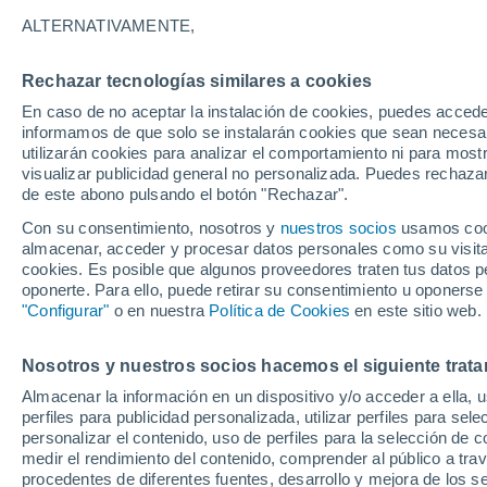
ALTERNATIVAMENTE,
Rechazar tecnologías similares a cookies
En caso de no aceptar la instalación de cookies, puedes accede
informamos de que solo se instalarán cookies que sean necesari
Gramat
utilizarán cookies para analizar el comportamiento ni para most
36°
18°
visualizar publicidad general no personalizada. Puedes rechazar
Cahors
de este abono pulsando el botón "Rechazar".
34°
Con su consentimiento, nosotros y
nuestros socios
usamos cooki
18°
Moissac
almacenar, acceder y procesar datos personales como su visita e
cookies. Es posible que algunos proveedores traten tus datos pe
oponerte. Para ello, puede retirar su consentimiento u oponerse
36°
38°
19°
"Configurar"
o en nuestra
Política de Cookies
en este sitio web.
22°
Auch
Tolosa
36°
Nosotros y nuestros socios hacemos el siguiente trata
19°
32°
Almacenar la información en un dispositivo y/o acceder a ella, 
18°
Cazères
3
perfiles para publicidad personalizada, utilizar perfiles para sele
Lourdes
2
personalizar el contenido, uso de perfiles para la selección de c
Foix
medir el rendimiento del contenido, comprender al público a tra
procedentes de diferentes fuentes, desarrollo y mejora de los se