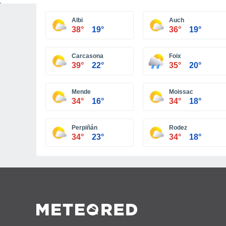
Albi
Auch
38°
19°
36°
19°
Carcasona
Foix
39°
22°
35°
20°
Mende
Moissac
34°
16°
34°
18°
Perpiñán
Rodez
34°
23°
34°
18°