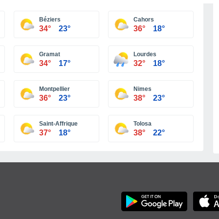
Béziers
Cahors
34°
23°
36°
18°
Gramat
Lourdes
34°
17°
32°
18°
Montpellier
Nimes
36°
23°
38°
23°
Saint-Affrique
Tolosa
37°
18°
38°
22°