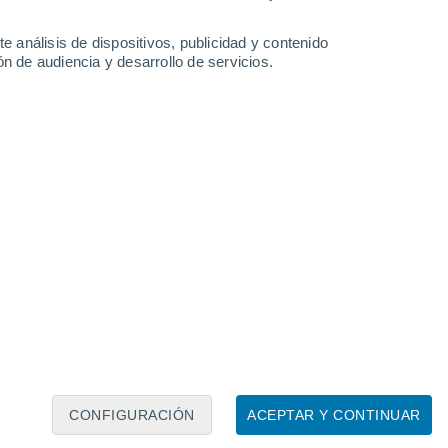
e análisis de dispositivos, publicidad y contenido
n de audiencia y desarrollo de servicios.
Leaflet
|
©
OpenStreetMap
|
ECMWF
by © Meteored
CONFIGURACIÓN
ACEPTAR Y CONTINUAR