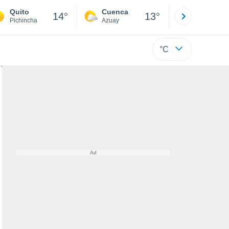
Quito
Cuenca
Atacames
14°
13°
Pichincha
Azuay
Esmeraldas
°C