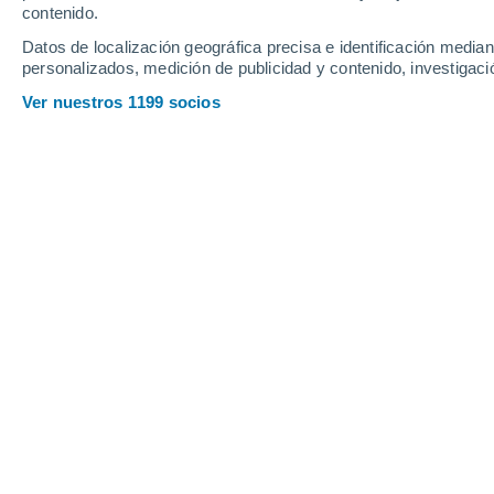
Jacou
contenido.
L
Datos de localización geográfica precisa e identificación mediant
personalizados, medición de publicidad y contenido, investigació
La Grande-Motte
Ver nuestros 1199 socios
La Livinière
La Salvetat-sur-Agout
Le Cap d'Agde
M
Marseillan
Mas-de-Londres
Mauguio
N
Nézignan-l'Evêque