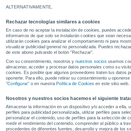
A
ALTERNATIVAMENTE,
Adissan
Rechazar tecnologías similares a cookies
Agde
En caso de no aceptar la instalación de cookies, puedes accede
informamos de que solo se instalarán cookies que sean necesari
B
utilizarán cookies para analizar el comportamiento ni para most
visualizar publicidad general no personalizada. Puedes rechazar
Bédarieux
de este abono pulsando el botón "Rechazar".
Con su consentimiento, nosotros y
nuestros socios
usamos cooki
C
almacenar, acceder y procesar datos personales como su visita e
cookies. Es posible que algunos proveedores traten tus datos pe
Canet
oponerte. Para ello, puede retirar su consentimiento u oponerse
"Configurar"
o en nuestra
Política de Cookies
en este sitio web.
Castries
G
Nosotros y nuestros socios hacemos el siguiente trata
Almacenar la información en un dispositivo y/o acceder a ella, 
Ganges
perfiles para publicidad personalizada, utilizar perfiles para sele
personalizar el contenido, uso de perfiles para la selección de c
J
medir el rendimiento del contenido, comprender al público a tra
procedentes de diferentes fuentes, desarrollo y mejora de los se