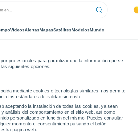
empo
Vídeos
Alertas
Mapas
Satélites
Modelos
Mundo
or profesionales para garantizar que la información que se
 las siguientes opciones:
s
ecogida mediante cookies o tecnologías similares, nos permite
on altos estándares de calidad sin coste.
 ciudades de Hérault
eb aceptando la instalación de todas las cookies, ya sean
 y análisis del comportamiento en el sitio web, así como
ntenido personalizado en función del mismo. Puedes consultar
alquier momento el consentimiento pulsando el botón
uestra página web.