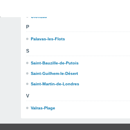
O
Olonzac
P
Palavas-les-Flots
S
Saint-Bauzille-de-Putois
Saint-Guilhem-le-Désert
Saint-Martin-de-Londres
V
Valras-Plage