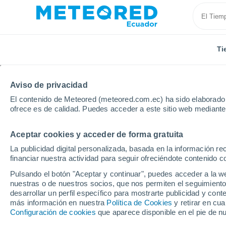
Ti
Aviso de privacidad
El contenido de Meteored (meteored.com.ec) ha sido elaborado p
ofrece es de calidad. Puedes acceder a este sitio web mediante
Aceptar cookies y acceder de forma gratuita
Inicio
Francia
Occitania
Hérault
Localidade
La publicidad digital personalizada, basada en la información r
financiar nuestra actividad para seguir ofreciéndote contenido c
El tiempo en todas las
Pulsando el botón "Aceptar y continuar", puedes acceder a la w
nuestras o de nuestros socios, que nos permiten el seguimiento
Todas las localidades de Hérault
desarrollar un perfil específico para mostrarte publicidad y co
más información en nuestra
Política de Cookies
y retirar en cu
A - V
Configuración de cookies
que aparece disponible en el pie de n