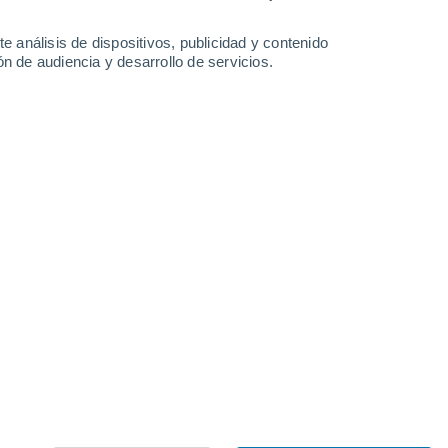
e análisis de dispositivos, publicidad y contenido
n de audiencia y desarrollo de servicios.
Lodève
Loupian
Lunas
Lunel
Mèze
Mons
Montpellier